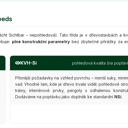
eeds
icht Sichtbar – nepohledová). Tato třída je v dřevostavbách a k
ebuje:
plné konstrukční parametry
bez zbytečné přirážky za es
KVH-Si
a
pohledová kvalita (na poptáv
,
Přísnější požadavky na vzhled povrchu – menší suky, mini
y
vad. Vhodné tam, kde je dřevo trvale vidět: pohledové stro
i
trámy, interiérové prvky, pergoly s odhalenou konstruk
s
Dodáváme na poptávku jako doplněk ke standardní
NSi
.
d
o