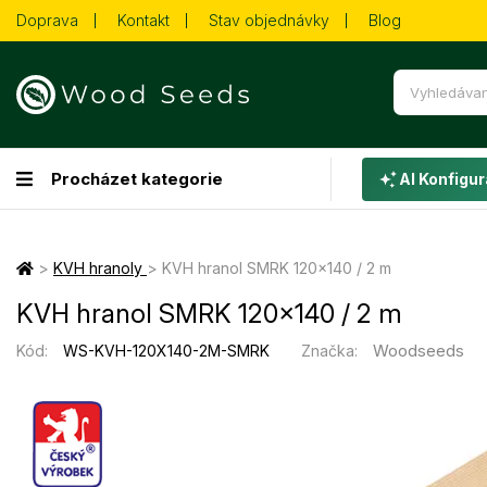
Doprava
Kontakt
Stav objednávky
Blog
Procházet kategorie
AI Konfigur
>
KVH hranoly
>
KVH hranol SMRK 120×140 / 2 m
KVH hranol SMRK 120×140 / 2 m
Woodseeds
Kód:
WS-KVH-120X140-2M-SMRK
Značka: