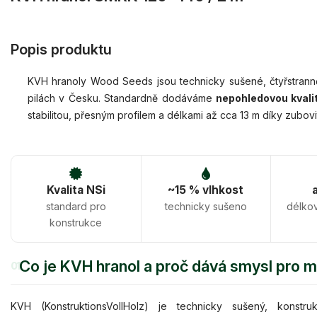
Popis produktu
KVH hranoly Wood Seeds jsou technicky sušené, čtyřstranně
pilách v Česku. Standardně dodáváme
nepohledovou kvali
stabilitou, přesným profilem a délkami až cca 13 m díky zubovi
Kvalita NSi
~15 % vlhkost
standard pro
technicky sušeno
délko
konstrukce
Co je KVH hranol a proč dává smysl pro 
01
KVH (KonstruktionsVollHolz) je technicky sušený, konstru