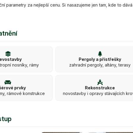
ční parametry za nejlepší cenu. Si nasazujeme jen tam, kde to dává
atnění
evostavby
Pergoly a přístřešky
tropní nosníky, rámy
zahradní pergoly, altány, terasy
riérové prvky
Rekonstrukce
my, rámové konstrukce
novostavby i opravy stávajících kr
stup