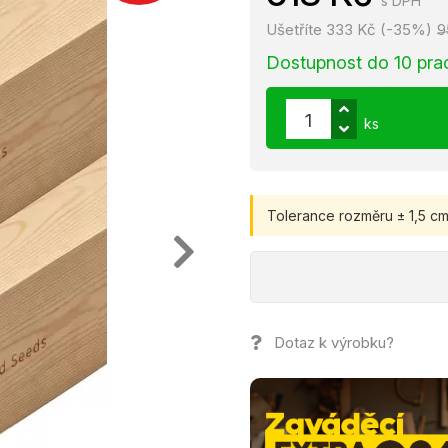
s DPH
Ušetříte 333 Kč (-35%)
9
Dostupnost do 10 pra
ks
Tolerance rozměru ± 1,5 cm
Dotaz k výrobku?