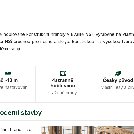
 hoblované konstrukční hranoly v kvalitě
NSi
, vyráběné na vlastn
tu NSi
určenou pro nosné a skryté konstrukce – s vysokou tvaro
tému spoji.
až ~13 m
4stranně
Český původ
hoblováno
vé nastavování
vlastní lesy a pil
sražené hrany
moderní stavby
kční hranol se