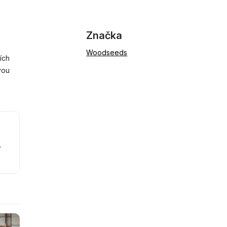
Značka
Woodseeds
ích
vou
y