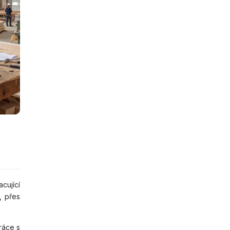
cující
, přes
ráce s