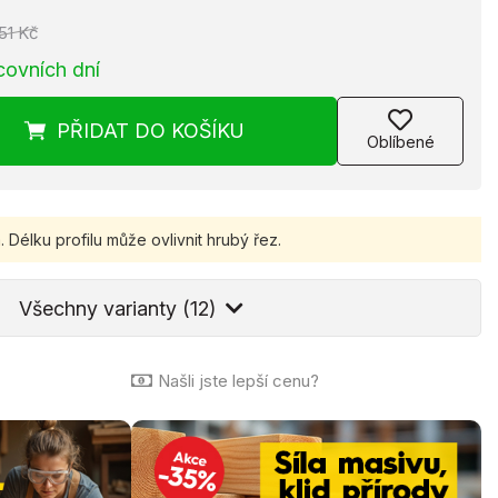
51 Kč
covních dní
PŘIDAT
DO KOŠÍKU
Oblíbené
.
Délku profilu může ovlivnit hrubý řez.
Všechny varianty (12)
Našli jste lepší cenu?