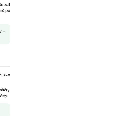
ůsobit
omů po
y –
binace
átěry.
lémy.