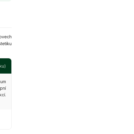
rovech
tetiku
ku)
mum
pní
cí.