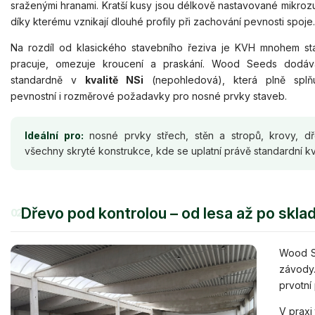
sraženými hranami. Kratší kusy jsou délkově nastavované mikro
díky kterému vznikají dlouhé profily při zachování pevnosti spoje.
Na rozdíl od klasického stavebního řeziva je KVH mnohem sta
pracuje, omezuje kroucení a praskání. Wood Seeds dodá
standardně v
kvalitě NSi
(nepohledová), která plně splňu
pevnostní i rozměrové požadavky pro nosné prvky staveb.
Ideální pro:
nosné prvky střech, stěn a stropů, krovy, d
všechny skryté konstrukce, kde se uplatní právě standardní kv
Dřevo pod kontrolou – od lesa až po skla
02
Wood Se
závody
prvotní
V praxi