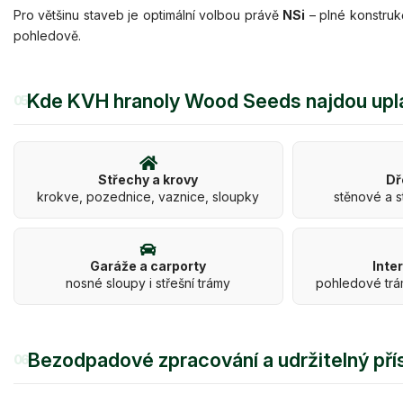
Pro většinu staveb je optimální volbou právě
NSi
– plné konstruk
pohledově.
Kde KVH hranoly Wood Seeds najdou upl
05
Střechy a krovy
Dř
krokve, pozednice, vaznice, sloupky
stěnové a s
Garáže a carporty
Inte
nosné sloupy i střešní trámy
pohledové trá
Bezodpadové zpracování a udržitelný pří
06