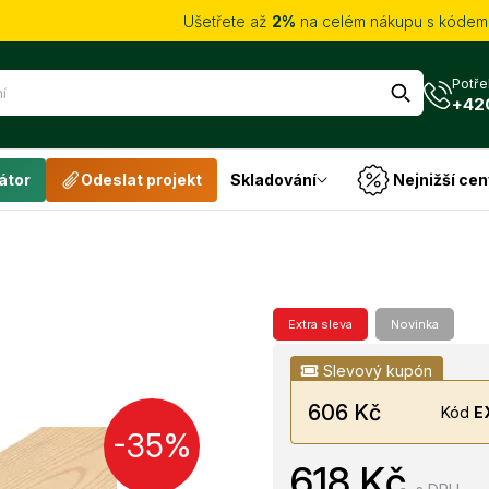
Ušetřete až
2%
na celém nákupu s kóde
Potře
+42
átor
Odeslat projekt
Skladování
Nejnižší cen
Extra sleva
Novinka
Slevový kupón
606 Kč
Kód
E
-35%
618 Kč