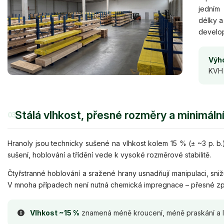
jedním
délky a
develop
Výho
KVH 
Stálá vlhkost, přesné rozměry a minimáln
03
Hranoly jsou technicky sušené na vlhkost kolem 15 % (± ~3 p. 
sušení, hoblování a třídění vede k vysoké rozměrové stabilitě.
Čtyřstranné hoblování a sražené hrany usnadňují manipulaci, snižuj
V mnoha případech není nutná chemická impregnace – přesné zpra
Vlhkost ~15 %
znamená méně kroucení, méně praskání a le