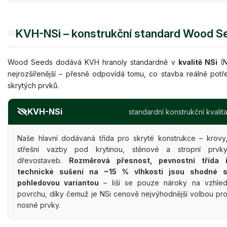
KVH-NSi – konstrukční standard Wood S
04
Wood Seeds dodává KVH hranoly standardně v
kvalitě NSi
(N
nejrozšířenější – přesně odpovídá tomu, co stavba reálně potř
skrytých prvků.
KVH-NSi
standardní konstrukční kvalit
Naše hlavní dodávaná třída pro skryté konstrukce – krovy
střešní vazby pod krytinou, stěnové a stropní prvk
dřevostaveb.
Rozměrová přesnost, pevnostní třída 
technické sušení na ~15 % vlhkosti jsou shodné 
pohledovou variantou
– liší se pouze nároky na vzhle
povrchu, díky čemuž je NSi cenově nejvýhodnější volbou pr
nosné prvky.