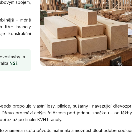
zubovým spojem,
bilnější – méně
vá KVH hranoly
je konstrukční
řevostavby a
alita
NSi
.
d
eds propojuje vlastní lesy, pilnice, sušárny i navazující dřevozpra
. Dřevo prochází celým řetězcem pod jednou značkou – od těžby
 pořez až po finální KVH hranoly.
 to znamená jistotu původu materiálu a možnost dlouhodobé spolup