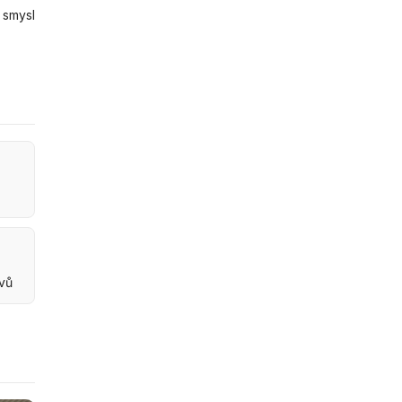
 smysl
ovů