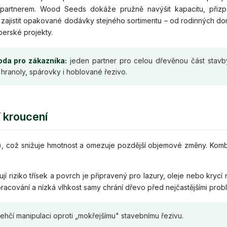
 partnerem. Wood Seeds dokáže pružně navýšit kapacitu, přizp
 zajistit opakované dodávky stejného sortimentu – od rodinných d
erské projekty.
da pro zákazníka:
jeden partner pro celou dřevěnou část stavb
hranoly, spárovky i hoblované řezivo.
í kroucení
b.), což snižuje hmotnost a omezuje pozdější objemové změny. Kom
í riziko třísek a povrch je připravený pro lazury, oleje nebo krycí n
cování a nízká vlhkost samy chrání dřevo před nejčastějšími prob
hčí manipulaci oproti „mokřejšímu" stavebnímu řezivu.