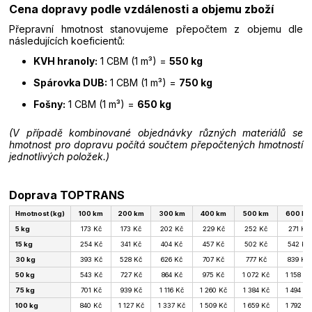
Cena dopravy podle vzdálenosti a objemu zboží
Přepravní hmotnost stanovujeme přepočtem z objemu dle
následujících koeficientů:
KVH hranoly:
1 CBM (1 m³) =
550 kg
Spárovka DUB:
1 CBM (1 m³) =
750 kg
Fošny:
1 CBM (1 m³) =
650 kg
(V případě kombinované objednávky různých materiálů se
hmotnost pro dopravu počítá součtem přepočtených hmotností
jednotlivých položek.)
Doprava TOPTRANS
Hmotnost (kg)
100 km
200 km
300 km
400 km
500 km
600 km
5 kg
173 Kč
173 Kč
202 Kč
229 Kč
252 Kč
271 Kč
15 kg
254 Kč
341 Kč
404 Kč
457 Kč
502 Kč
542 Kč
30 kg
393 Kč
528 Kč
626 Kč
707 Kč
777 Kč
839 Kč
50 kg
543 Kč
727 Kč
864 Kč
975 Kč
1 072 Kč
1 158 Kč
75 kg
701 Kč
939 Kč
1 116 Kč
1 260 Kč
1 384 Kč
1 494 Kč
100 kg
840 Kč
1 127 Kč
1 337 Kč
1 509 Kč
1 659 Kč
1 792 Kč