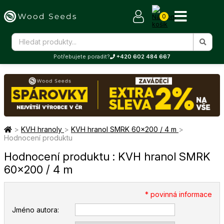
0
Potřebujete poradit?
+420 602 484 667
>
KVH hranoly
>
KVH hranol SMRK 60×200 / 4 m
>
Hodnocení produktu
Hodnocení produktu : KVH hranol SMRK
60×200 / 4 m
* povinná informace
Jméno autora: