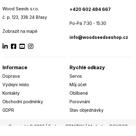
Wood Seeds s.r.o.
+420 602 484 667
č. p. 123, 338 24 Břasy
Po-Pá 7:30 - 15:30
Zobrazit na mapě
info@woodseedseshop.cz
Informace
Rychlé odkazy
Doprava
Servis
Výdejní místo
Můj účet
Kontakty
Oblíbené
Obchodní podmínky
Porovnání
GDPR
Stav objednávky
Copyright © 2026 |
E-shop JEDNIČKY
|
Marketing
DOKTOR
ESHOP
&
BANERY