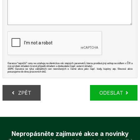
Garance "nejnižší" ceny se vztahuje na identickou věc stejných parametrů, kterou prodává jiný eshop se sídlem v ČR a
má výrobek skladem kromě případů skladem u dodavatele (např. externí sklady).
100% Garance se týká základních cen nesnížených o různé akce jako např. kódy, kupóny atp. Slevové akce
posuzujeme do dvou pracovních dnů.
ZPĚT
ODESLAT
Nepropásněte zajímavé akce a novinky