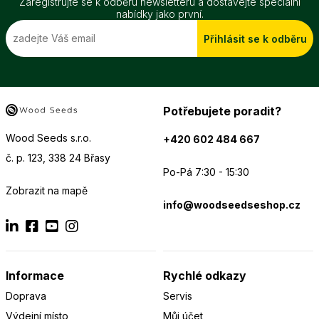
Zaregistrujte se k odběru newsletteru a dostávejte speciální
nabídky jako první.
Přihlásit se k odběru
Potřebujete poradit?
Wood Seeds s.r.o.
+420 602 484 667
č. p. 123, 338 24 Břasy
Po-Pá 7:30 - 15:30
Zobrazit na mapě
info@woodseedseshop.cz
Informace
Rychlé odkazy
Doprava
Servis
Výdejní místo
Můj účet