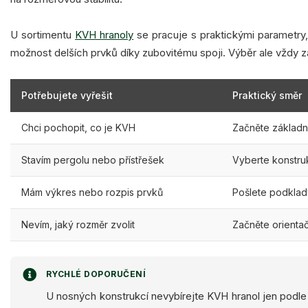
U sortimentu
KVH hranoly
se pracuje s praktickými parametry, 
možnost delších prvků díky zubovitému spoji. Výběr ale vždy záv
Potřebujete vyřešit
Praktický směr
Chci pochopit, co je KVH
Začněte základní
Stavím pergolu nebo přístřešek
Vyberte konstruk
Mám výkres nebo rozpis prvků
Pošlete podkla
Nevím, jaký rozměr zvolit
Začněte orienta
RYCHLÉ DOPORUČENÍ
U nosných konstrukcí nevybírejte KVH hranol jen podle c