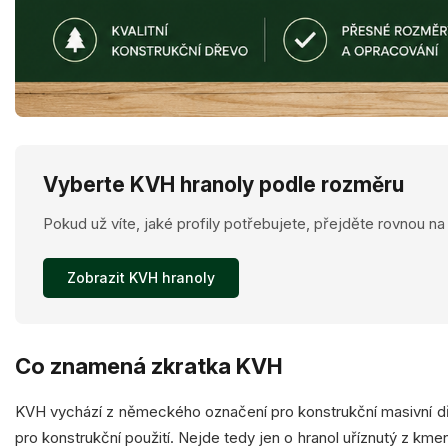
Vyberte KVH hranoly podle rozměru
Pokud už víte, jaké profily potřebujete, přejděte rovnou n
Zobrazit KVH hranoly
Co znamená zkratka KVH
KVH vychází z německého označení pro konstrukční masivní dř
pro konstrukční použití. Nejde tedy jen o hranol uříznutý z kme