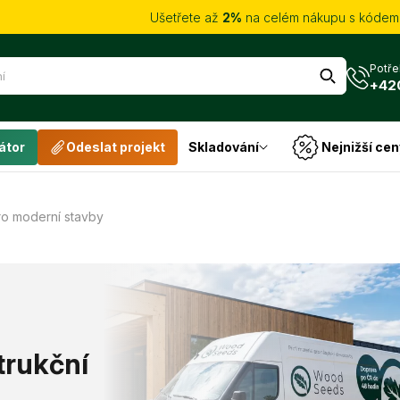
Ušetřete až
2%
na celém nákupu s kóde
Potře
+42
átor
Odeslat projekt
Skladování
Nejnižší cen
ro moderní stavby
trukční