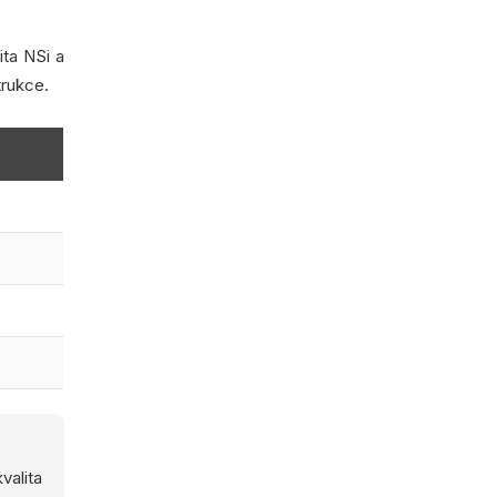
ita NSi a
trukce.
valita