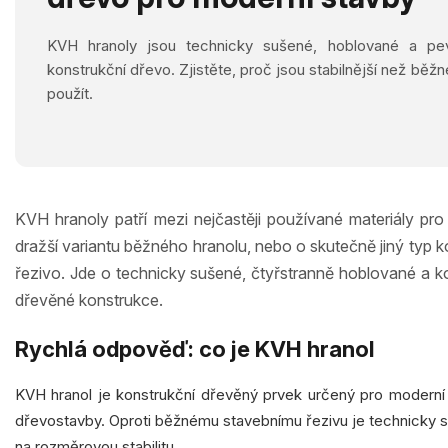
KVH hranoly jsou technicky sušené, hoblované a pev
konstrukční dřevo. Zjistěte, proč jsou stabilnější než běžn
použít.
KVH hranoly patří mezi nejčastěji používané materiály pro
dražší variantu běžného hranolu, nebo o skutečně jiný typ k
řezivo. Jde o technicky sušené, čtyřstranně hoblované a kon
dřevěné konstrukce.
Rychlá odpověď: co je KVH hranol
KVH hranol je konstrukční dřevěný prvek určený pro moderní 
dřevostavby. Oproti běžnému stavebnímu řezivu je technicky 
na rozměrovou stabilitu.