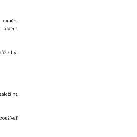
u poměru
 třídění,
může být
áleží na
používají