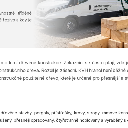
nostně tříděné
é řezivo a kdy je
 moderní dřevěné konstrukce. Zákazníci se často ptají, zda j
onstrukčního dřeva. Rozdíl je zásadní. KVH hranol není běžné 
strukčně použitelné dřevo, které je určené pro přesnější a sta
dřevěné stavby, pergoly, přístřešky, krovy, stropy, rámové kons
sušený, přesněji opracovaný, čtyřstranně hoblovaný a vyráběný s