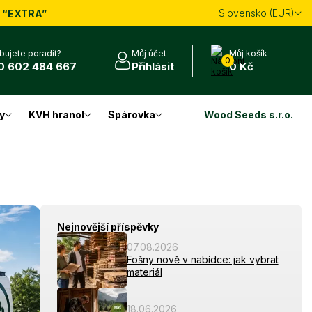
Slovensko (EUR)
m
“EXTRA”
bujete poradit?
Můj účet
Můj košík
0
0 602 484 667
Přihlásit
0 Kč
y
KVH hranol
Spárovka
Wood Seeds s.r.o.
Nejnovější příspěvky
07.08.2026
Fošny nově v nabídce: jak vybrat
materiál
18.06.2026