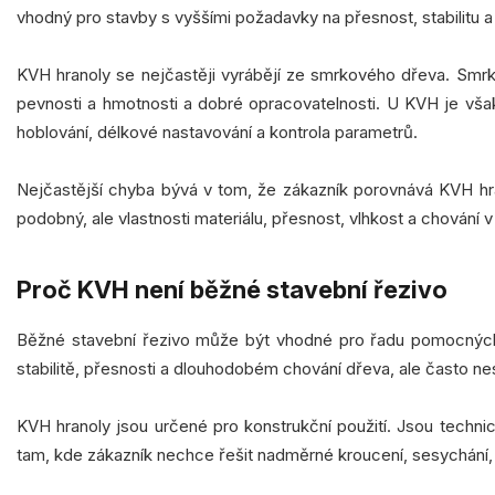
vhodný pro stavby s vyššími požadavky na přesnost, stabilitu 
KVH hranoly se nejčastěji vyrábějí ze smrkového dřeva. Smrk
pevnosti a hmotnosti a dobré opracovatelnosti. U KVH je však
hoblování, délkové nastavování a kontrola parametrů.
Nejčastější chyba bývá v tom, že zákazník porovnává KVH h
podobný, ale vlastnosti materiálu, přesnost, vlhkost a chování v
Proč KVH není běžné stavební řezivo
Běžné stavební řezivo může být vhodné pro řadu pomocných,
stabilitě, přesnosti a dlouhodobém chování dřeva, ale často ne
KVH hranoly jsou určené pro konstrukční použití. Jsou techni
tam, kde zákazník nechce řešit nadměrné kroucení, sesychání, 