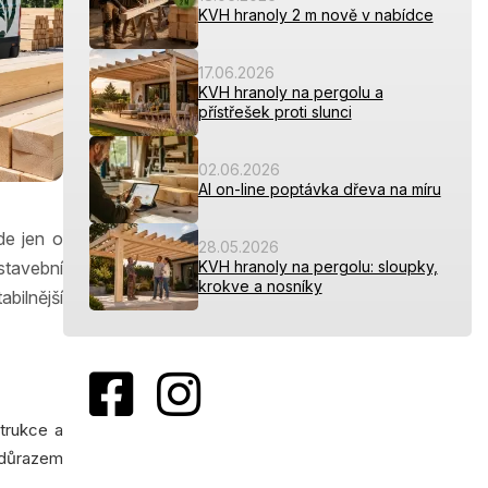
KVH hranoly 2 m nově v nabídce
17.06.2026
KVH hranoly na pergolu a
přístřešek proti slunci
02.06.2026
AI on-line poptávka dřeva na míru
de jen o
28.05.2026
stavební
KVH hranoly na pergolu: sloupky,
krokve a nosníky
bilnější
trukce a
 důrazem