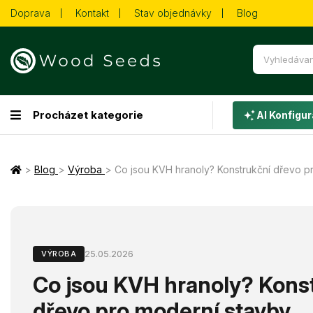
Doprava
Kontakt
Stav objednávky
Blog
Procházet kategorie
AI Konfigur
>
Blog
>
Výroba
>
Co jsou KVH hranoly? Konstrukční dřevo p
25.05.2026
VÝROBA
Co jsou KVH hranoly? Kons
dřevo pro moderní stavby