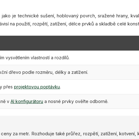
jako je technické sušení, hoblovaný povrch, sražené hrany, kval
isí na použití, rozpětí, zatížení, délce prvků a skladbě celé kons
m vysvětlením vlastností a rozdílů.
ční dřevo podle rozměru, délky a zatížení.
dy přes
projektovou poptávku
.
čně v
AI konfigurátoru
a nosné prvky ověřte odborně.
eny za metr. Rozhoduje také průřez, rozpětí, zatížení, kotvení, k