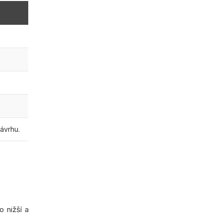
ávrhu.
 nižší a