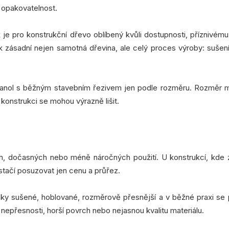
a opakovatelnost.
 je pro konstrukční dřevo oblíbený kvůli dostupnosti, příznivém
 zásadní nejen samotná dřevina, ale celý proces výroby: sušení,
ranol s běžným stavebním řezivem jen podle rozměru. Rozměr 
 konstrukci se mohou výrazně lišit.
 dočasných nebo méně náročných použití. U konstrukcí, kde z
stačí posuzovat jen cenu a průřez.
cky sušené, hoblované, rozměrově přesnější a v běžné praxi se 
nepřesnosti, horší povrch nebo nejasnou kvalitu materiálu.