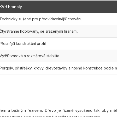
KVH hranoly
Technicky sušené pro předvídatelnější chování.
Čtyřstranně hoblovaný, se sraženými hranami.
Přesnější konstrukční profil.
Vyšší tvarová a rozměrová stabilita.
Pergoly, přístřešky, krovy, dřevostavby a nosné konstrukce podle n
olem a běžným řezivem. Dřevo je řízeně vysušeno tak, aby mělo