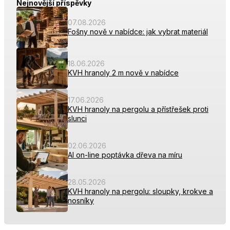
Nejnovější příspěvky
07.08.2026
Fošny nově v nabídce: jak vybrat materiál
18.06.2026
KVH hranoly 2 m nově v nabídce
17.06.2026
KVH hranoly na pergolu a přístřešek proti
slunci
02.06.2026
AI on-line poptávka dřeva na míru
28.05.2026
KVH hranoly na pergolu: sloupky, krokve a
nosníky