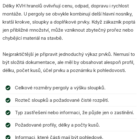
Délky KVH hranolů ovlivňují cenu, odpad, dopravu i rychlost
montáže. U pergoly se obvykle kombinují delší hlavní nosníky,
kratší krokve, sloupky a doplňkové prvky. Když zákazník poptá
jen přibližné množství, může vzniknout zbytečný prořez nebo
chybějící materiál na stavbě.
Nejpraktičtější je připravit jednoduchý výkaz prvků. Nemusí to
být složitá dokumentace, ale měl by obsahovat alespoň profil,
délku, počet kusů, účel prvku a poznámku k pohledovosti.
Celkové rozměry pergoly a výšku sloupků.
Rozteč sloupků a požadované čisté rozpětí.
Typ zastřešení nebo informaci, že půjde jen o zastínění.
Požadované profily, délky a počty kusů.
Informaci, které části mají být pohledové.