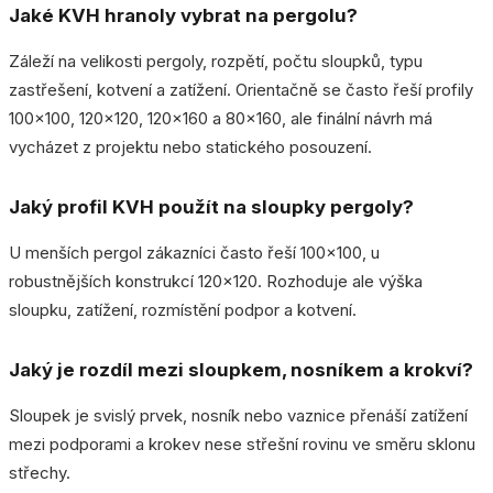
Jaké KVH hranoly vybrat na pergolu?
Záleží na velikosti pergoly, rozpětí, počtu sloupků, typu
zastřešení, kotvení a zatížení. Orientačně se často řeší profily
100x100, 120x120, 120x160 a 80x160, ale finální návrh má
vycházet z projektu nebo statického posouzení.
Jaký profil KVH použít na sloupky pergoly?
U menších pergol zákazníci často řeší 100x100, u
robustnějších konstrukcí 120x120. Rozhoduje ale výška
sloupku, zatížení, rozmístění podpor a kotvení.
Jaký je rozdíl mezi sloupkem, nosníkem a krokví?
Sloupek je svislý prvek, nosník nebo vaznice přenáší zatížení
mezi podporami a krokev nese střešní rovinu ve směru sklonu
střechy.