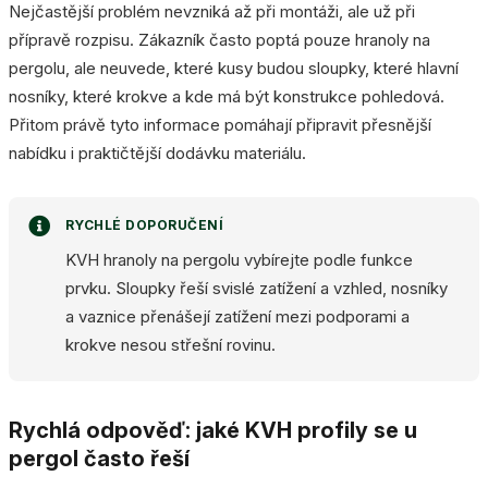
Nejčastější problém nevzniká až při montáži, ale už při
přípravě rozpisu. Zákazník často poptá pouze hranoly na
pergolu, ale neuvede, které kusy budou sloupky, které hlavní
nosníky, které krokve a kde má být konstrukce pohledová.
Přitom právě tyto informace pomáhají připravit přesnější
nabídku i praktičtější dodávku materiálu.
RYCHLÉ DOPORUČENÍ
KVH hranoly na pergolu vybírejte podle funkce
prvku. Sloupky řeší svislé zatížení a vzhled, nosníky
a vaznice přenášejí zatížení mezi podporami a
krokve nesou střešní rovinu.
Rychlá odpověď: jaké KVH profily se u
pergol často řeší