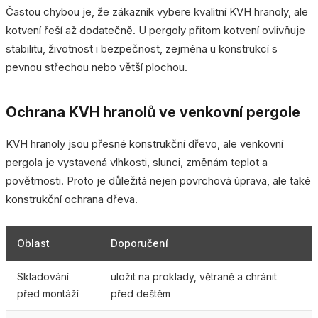
Častou chybou je, že zákazník vybere kvalitní KVH hranoly, ale
kotvení řeší až dodatečně. U pergoly přitom kotvení ovlivňuje
stabilitu, životnost i bezpečnost, zejména u konstrukcí s
pevnou střechou nebo větší plochou.
Ochrana KVH hranolů ve venkovní pergole
KVH hranoly jsou přesné konstrukční dřevo, ale venkovní
pergola je vystavená vlhkosti, slunci, změnám teplot a
povětrnosti. Proto je důležitá nejen povrchová úprava, ale také
konstrukční ochrana dřeva.
Oblast
Doporučení
Skladování
uložit na proklady, větraně a chránit
před montáží
před deštěm