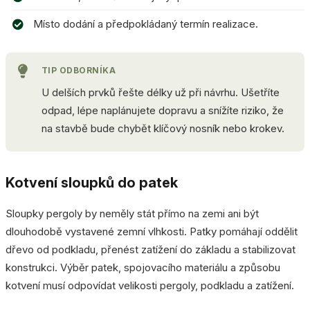
Místo dodání a předpokládaný termín realizace.
TIP ODBORNÍKA
U delších prvků řešte délky už při návrhu. Ušetříte
odpad, lépe naplánujete dopravu a snížíte riziko, že
na stavbě bude chybět klíčový nosník nebo krokev.
Kotvení sloupků do patek
Sloupky pergoly by neměly stát přímo na zemi ani být
dlouhodobě vystavené zemní vlhkosti. Patky pomáhají oddělit
dřevo od podkladu, přenést zatížení do základu a stabilizovat
konstrukci. Výběr patek, spojovacího materiálu a způsobu
kotvení musí odpovídat velikosti pergoly, podkladu a zatížení.