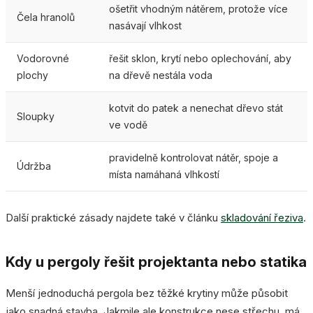
ošetřit vhodným nátěrem, protože více
Čela hranolů
nasávají vlhkost
Vodorovné
řešit sklon, krytí nebo oplechování, aby
plochy
na dřevě nestála voda
kotvit do patek a nenechat dřevo stát
Sloupky
ve vodě
pravidelně kontrolovat nátěr, spoje a
Údržba
místa namáhaná vlhkostí
Další praktické zásady najdete také v článku
skladování řeziva
.
Kdy u pergoly řešit projektanta nebo statika
Menší jednoduchá pergola bez těžké krytiny může působit
jako snadná stavba. Jakmile ale konstrukce nese střechu, má