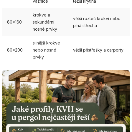
vaznice
těžší krytina
krokve a
větší rozteč krokví nebo
80x160
sekundární
plná střecha
nosné prvky
silnější krokve
80x200
nebo nosné
větší přístřešky a carporty
prvky