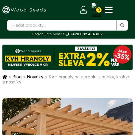
0
Potřebujete poradit?
+420 602 484 667
>
Blog
>
Novinky
>
KVH hranoly na pergolu: sloupky, krokve
a nosníky