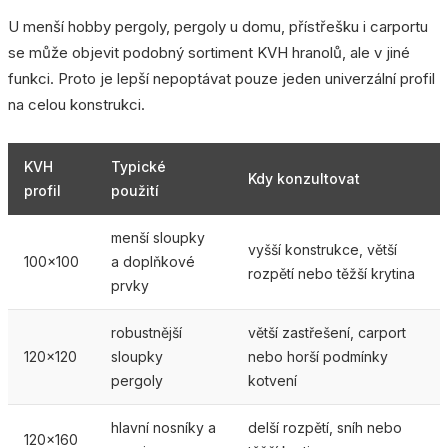
U menší hobby pergoly, pergoly u domu, přístřešku i carportu
se může objevit podobný sortiment KVH hranolů, ale v jiné
funkci. Proto je lepší nepoptávat pouze jeden univerzální profil
na celou konstrukci.
KVH
Typické
Kdy konzultovat
profil
použití
menší sloupky
vyšší konstrukce, větší
100x100
a doplňkové
rozpětí nebo těžší krytina
prvky
robustnější
větší zastřešení, carport
120x120
sloupky
nebo horší podmínky
pergoly
kotvení
hlavní nosníky a
delší rozpětí, sníh nebo
120x160