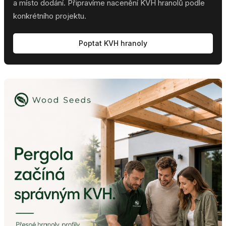
a místo dodání. Připravíme nacenění KVH hranolů podle
konkrétního projektu.
Poptat KVH hranoly