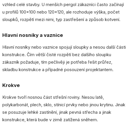
vzhled celé stavby. U menších pergol zákazníci často začínají
u profilů 100x100 nebo 120x120, ale rozhoduje výška, počet
sloupků, rozpětí mezi nimi, typ zastřešení a způsob kotvení.
Hlavní nosníky a vaznice
Hlavní nosníky nebo vaznice spojují sloupky a nesou další části
konstrukce. Čím větší čisté rozpětí bez dalšího sloupku
zákazník požaduje, tím pečlivěji je potřeba řešit průřez,
skladbu konstrukce a případné posouzení projektantem.
Krokve
Krokve tvoří nosnou část střešní roviny. Nesou latě,
polykarbonát, plech, sklo, stínicí prvky nebo jinou krytinu. Jinak
se posuzuje lehké zastínění, jinak pevná střecha a jinak
konstrukce, která bude v zimě zatížená sněhem.