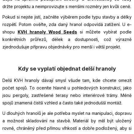
držte projektu a neimprovizujte s menšími rozměry jen kvůli ceně.
Pokud si nejste jistí, začněte výběrem podle typu stavby a délky
rozpětí. Potom ověřte, zda daný hranol odpovídá zatížení. U e-
shopu
KVH hranoly Wood Seeds
si můžete vybírat podle
konkrétních průřezů, délek a dostupnosti, což výrazně
zjednodušuje přípravu objednávky pro menší i větší projekt.
Kdy se vyplatí objednat delší hranoly
Delší KVH hranoly dávají smysl všude tam, kde chcete omezit
počet spojů. To oceníte hlavně u pohledových konstrukcí, jako
jsou pergoly, zastřešené terasy nebo interiérové trámy. Méně
spojů znamená čistší vzhled a často také jednodušší montáž.
U dlouhých hranolů je ale potřeba myslet na manipulaci, dopravu
a možnost skladování na stavbě. Materiál by měl být uložený
rovně, chráněný před přímou vlhkostí a dobře podložený, aby si