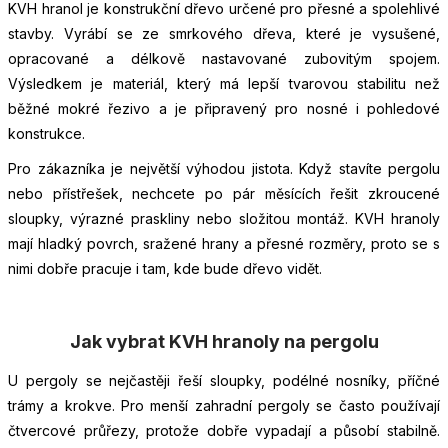
KVH hranol je konstrukční dřevo určené pro přesné a spolehlivé
stavby. Vyrábí se ze smrkového dřeva, které je vysušené,
opracované a délkově nastavované zubovitým spojem.
Výsledkem je materiál, který má lepší tvarovou stabilitu než
běžné mokré řezivo a je připravený pro nosné i pohledové
konstrukce.
Pro zákazníka je největší výhodou jistota. Když stavíte pergolu
nebo přístřešek, nechcete po pár měsících řešit zkroucené
sloupky, výrazné praskliny nebo složitou montáž. KVH hranoly
mají hladký povrch, sražené hrany a přesné rozměry, proto se s
nimi dobře pracuje i tam, kde bude dřevo vidět.
Jak vybrat KVH hranoly na pergolu
U pergoly se nejčastěji řeší sloupky, podélné nosníky, příčné
trámy a krokve. Pro menší zahradní pergoly se často používají
čtvercové průřezy, protože dobře vypadají a působí stabilně.