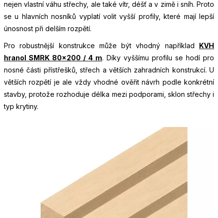
nejen vlastní váhu střechy, ale také vítr, déšť a v zimě i sníh. Proto
se u hlavních nosníků vyplatí volit vyšší profily, které mají lepší
únosnost při delším rozpětí.
Pro robustnější konstrukce může být vhodný například
KVH
hranol SMRK 80×200 / 4 m
. Díky vyššímu profilu se hodí pro
nosné části přístřešků, střech a větších zahradních konstrukcí. U
větších rozpětí je ale vždy vhodné ověřit návrh podle konkrétní
stavby, protože rozhoduje délka mezi podporami, sklon střechy i
typ krytiny.