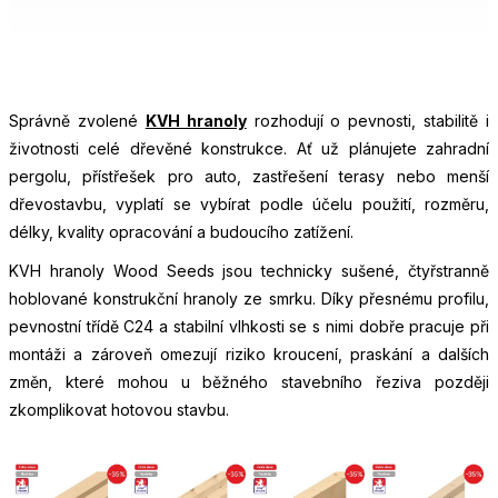
Správně zvolené
KVH hranoly
rozhodují o pevnosti, stabilitě i
životnosti celé dřevěné konstrukce. Ať už plánujete zahradní
pergolu, přístřešek pro auto, zastřešení terasy nebo menší
dřevostavbu, vyplatí se vybírat podle účelu použití, rozměru,
délky, kvality opracování a budoucího zatížení.
KVH hranoly Wood Seeds jsou technicky sušené, čtyřstranně
hoblované konstrukční hranoly ze smrku. Díky přesnému profilu,
pevnostní třídě C24 a stabilní vlhkosti se s nimi dobře pracuje při
montáži a zároveň omezují riziko kroucení, praskání a dalších
změn, které mohou u běžného stavebního řeziva později
zkomplikovat hotovou stavbu.