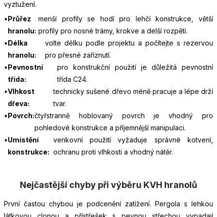
vyztužení.
Průřez
menší profily se hodí pro lehčí konstrukce, větší
hranolu:
profily pro nosné trámy, krokve a delší rozpětí.
Délka
volte délku podle projektu a počítejte s rezervou
hranolu:
pro přesné zaříznutí.
Pevnostní
pro konstrukční použití je důležitá pevnostní
třída:
třída C24.
Vlhkost
technicky sušené dřevo méně pracuje a lépe drží
dřeva:
tvar.
Povrch:
čtyřstranně hoblovaný povrch je vhodný pro
pohledové konstrukce a příjemnější manipulaci.
Umístění
venkovní použití vyžaduje správné kotvení,
konstrukce:
ochranu proti vlhkosti a vhodný nátěr.
Nejčastější chyby při výběru KVH hranolů
První častou chybou je podcenění zatížení. Pergola s lehkou
látkovou clonou a přístřešek s pevnou střechou vypadají