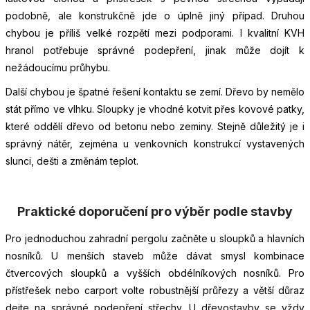
podobně, ale konstrukčně jde o úplně jiný případ. Druhou
chybou je příliš velké rozpětí mezi podporami. I kvalitní KVH
hranol potřebuje správné podepření, jinak může dojít k
nežádoucímu průhybu.
Další chybou je špatné řešení kontaktu se zemí. Dřevo by nemělo
stát přímo ve vlhku. Sloupky je vhodné kotvit přes kovové patky,
které oddělí dřevo od betonu nebo zeminy. Stejně důležitý je i
správný nátěr, zejména u venkovních konstrukcí vystavených
slunci, dešti a změnám teplot.
Praktické doporučení pro výběr podle stavby
Pro jednoduchou zahradní pergolu začněte u sloupků a hlavních
nosníků. U menších staveb může dávat smysl kombinace
čtvercových sloupků a vyšších obdélníkových nosníků. Pro
přístřešek nebo carport volte robustnější průřezy a větší důraz
dejte na správné podepření střechy. U dřevostavby se vždy