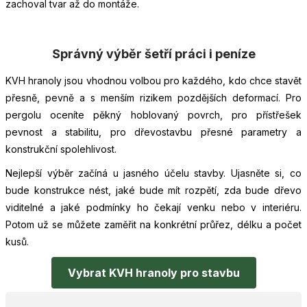
zachoval tvar až do montáže.
Správný výběr šetří práci i peníze
KVH hranoly jsou vhodnou volbou pro každého, kdo chce stavět
přesně, pevně a s menším rizikem pozdějších deformací. Pro
pergolu oceníte pěkný hoblovaný povrch, pro přístřešek
pevnost a stabilitu, pro dřevostavbu přesné parametry a
konstrukční spolehlivost.
Nejlepší výběr začíná u jasného účelu stavby. Ujasněte si, co
bude konstrukce nést, jaké bude mít rozpětí, zda bude dřevo
viditelné a jaké podmínky ho čekají venku nebo v interiéru.
Potom už se můžete zaměřit na konkrétní průřez, délku a počet
kusů.
Vybrat KVH hranoly pro stavbu