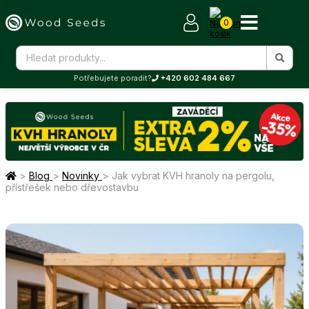
0
Potřebujete poradit?
+420 602 484 667
>
Blog
>
Novinky
>
Jak vybrat KVH hranoly na pergolu,
přístřešek nebo dřevostavbu