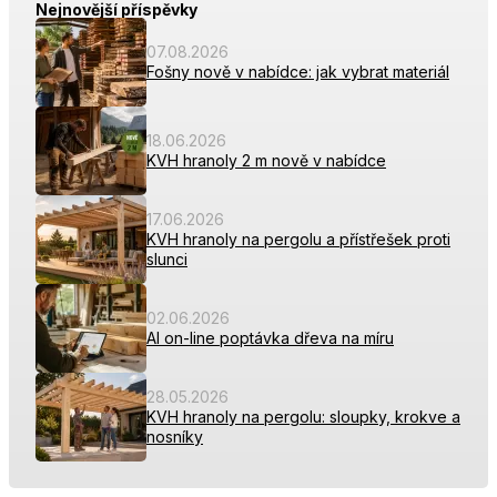
Nejnovější příspěvky
07.08.2026
Fošny nově v nabídce: jak vybrat materiál
18.06.2026
KVH hranoly 2 m nově v nabídce
17.06.2026
KVH hranoly na pergolu a přístřešek proti
slunci
02.06.2026
AI on-line poptávka dřeva na míru
28.05.2026
KVH hranoly na pergolu: sloupky, krokve a
nosníky