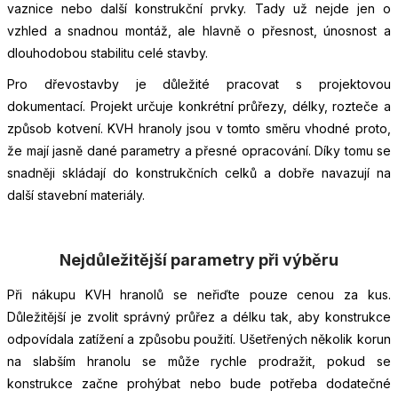
vaznice nebo další konstrukční prvky. Tady už nejde jen o
vzhled a snadnou montáž, ale hlavně o přesnost, únosnost a
dlouhodobou stabilitu celé stavby.
Pro dřevostavby je důležité pracovat s projektovou
dokumentací. Projekt určuje konkrétní průřezy, délky, rozteče a
způsob kotvení. KVH hranoly jsou v tomto směru vhodné proto,
že mají jasně dané parametry a přesné opracování. Díky tomu se
snadněji skládají do konstrukčních celků a dobře navazují na
další stavební materiály.
Nejdůležitější parametry při výběru
Při nákupu KVH hranolů se neřiďte pouze cenou za kus.
Důležitější je zvolit správný průřez a délku tak, aby konstrukce
odpovídala zatížení a způsobu použití. Ušetřených několik korun
na slabším hranolu se může rychle prodražit, pokud se
konstrukce začne prohýbat nebo bude potřeba dodatečné