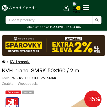
0
Potřebujete poradit?
+420 602 484 667
>
KVH hranoly
KVH hranol SMRK 50×160 / 2 m
Kód:
WS-KVH-50X160-2M-SMRK
Woodseeds
Značka:
Extra sleva
Novinka
-35%