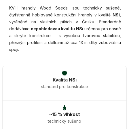
KVH hranoly Wood Seeds jsou technicky sušené,
čtyřstranně hoblované konstrukční hranoly v kvalitě
NSi
,
vyráběné na vlastních pilách v Česku. Standardně
dodáváme
nepohledovou kvalitu NSi
určenou pro nosné
a skryté konstrukce – s vysokou tvarovou stabilitou,
přesným profilem a délkami až cca 13 m díky zubovitému
spoji.
Kvalita NSi
standard pro konstrukce
~15 % vlhkost
technicky sušeno