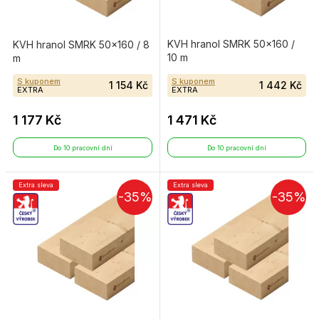
KVH hranol SMRK 50×160 /
KVH hranol SMRK 50×160 / 8
10 m
m
S kuponem
S kuponem
1 154 Kč
1 442 Kč
EXTRA
EXTRA
1 177 Kč
1 471 Kč
Do 10 pracovní dní
Do 10 pracovní dní
Extra sleva
Extra sleva
-35%
-35%