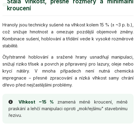
Stálá vlhkost, přesné rozměry a minimální
03
kroucení
Hranoly jsou technicky sušené na vlhkost kolem 15 % (± ~3 p. b.),
což snižuje hmotnost a omezuje pozdější objemové změny.
Kombinace sušení, hoblování a třídění vede k vysoké rozměrové
stabilitě.
Čtyřstranné hoblování a sražené hrany usnadňují manipulaci,
snižují riziko třísek a povrch je připravený pro lazury, oleje nebo
krycí nátěry. V mnoha případech není nutná chemická
impregnace – přesné zpracování a nízká vlhkost samy chrání
dřevo před nejčastějšími problémy.
Vlhkost ~15 %
znamená méně kroucení, méně
praskání a lehčí manipulaci oproti „mokřejšímu" stavebnímu
řezivu.