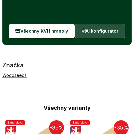
Všechny KVH hranoly
AI konfigurátor
Značka
Woodseeds
Všechny varianty
Extra sleva
Extra sleva
-35%
-35%