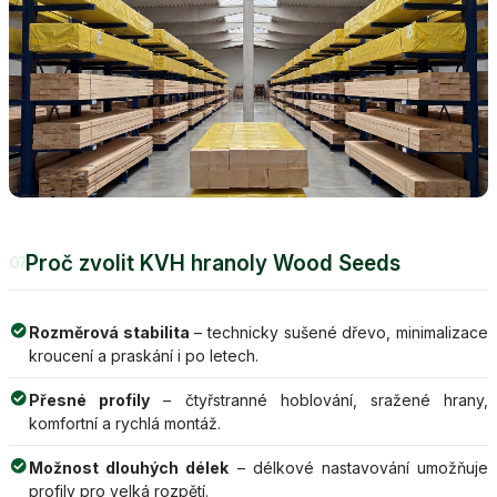
Proč zvolit KVH hranoly Wood Seeds
07
Rozměrová stabilita
– technicky sušené dřevo, minimalizace
kroucení a praskání i po letech.
Přesné profily
– čtyřstranné hoblování, sražené hrany,
komfortní a rychlá montáž.
Možnost dlouhých délek
– délkové nastavování umožňuje
profily pro velká rozpětí.