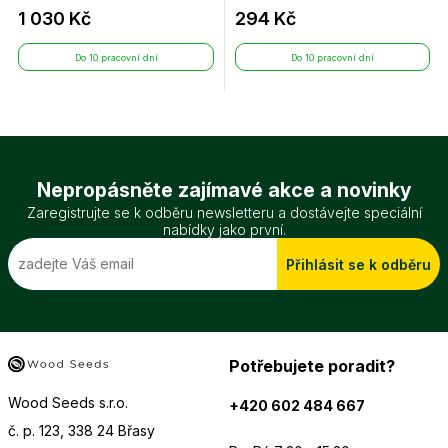
1 030 Kč
294 Kč
Do 10 pracovní dní
Do 10 pracovní dní
Nepropásněte zajímavé akce a novinky
Zaregistrujte se k odběru newsletteru a dostávejte speciální
nabídky jako první.
Přihlásit se k odběru
Potřebujete poradit?
Wood Seeds s.r.o.
+420 602 484 667
č. p. 123, 338 24 Břasy