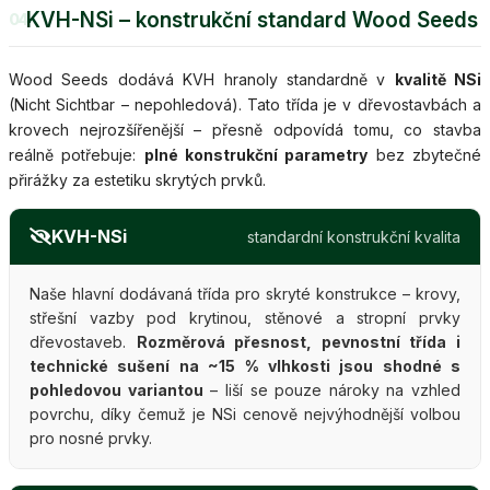
KVH-NSi – konstrukční standard Wood Seeds
04
Wood Seeds dodává KVH hranoly standardně v
kvalitě NSi
(Nicht Sichtbar – nepohledová). Tato třída je v dřevostavbách a
krovech nejrozšířenější – přesně odpovídá tomu, co stavba
reálně potřebuje:
plné konstrukční parametry
bez zbytečné
přirážky za estetiku skrytých prvků.
KVH-NSi
standardní konstrukční kvalita
Naše hlavní dodávaná třída pro skryté konstrukce – krovy,
střešní vazby pod krytinou, stěnové a stropní prvky
dřevostaveb.
Rozměrová přesnost, pevnostní třída i
technické sušení na ~15 % vlhkosti jsou shodné s
pohledovou variantou
– liší se pouze nároky na vzhled
povrchu, díky čemuž je NSi cenově nejvýhodnější volbou
pro nosné prvky.