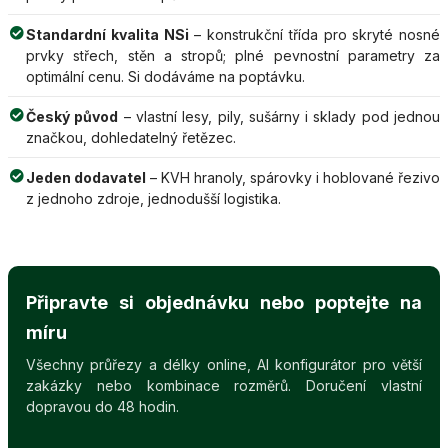
Standardní kvalita NSi
– konstrukční třída pro skryté nosné
prvky střech, stěn a stropů; plné pevnostní parametry za
optimální cenu. Si dodáváme na poptávku.
Český původ
– vlastní lesy, pily, sušárny i sklady pod jednou
značkou, dohledatelný řetězec.
Jeden dodavatel
– KVH hranoly, spárovky i hoblované řezivo
z jednoho zdroje, jednodušší logistika.
Připravte si objednávku nebo poptejte na
míru
Všechny průřezy a délky online, AI konfigurátor pro větší
zakázky nebo kombinace rozměrů. Doručení vlastní
dopravou do 48 hodin.