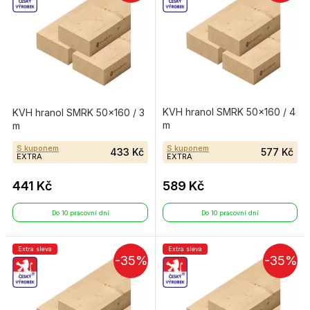
KVH hranol SMRK 50×160 / 4
KVH hranol SMRK 50×160 / 3
m
m
S kuponem
S kuponem
433 Kč
577 Kč
EXTRA
EXTRA
441 Kč
589 Kč
Do 10 pracovní dní
Do 10 pracovní dní
Extra sleva
Extra sleva
-35%
-35%