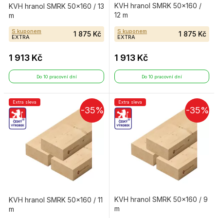
KVH hranol SMRK 50×160 /
KVH hranol SMRK 50×160 / 13
12 m
m
S kuponem
S kuponem
1 875 Kč
1 875 Kč
EXTRA
EXTRA
1 913 Kč
1 913 Kč
Do 10 pracovní dní
Do 10 pracovní dní
Extra sleva
Extra sleva
-35%
-35%
KVH hranol SMRK 50×160 / 9
KVH hranol SMRK 50×160 / 11
m
m