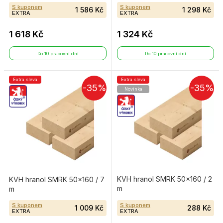
S kuponem
S kuponem
1 586 Kč
1 298 Kč
EXTRA
EXTRA
1 618 Kč
1 324 Kč
Do 10 pracovní dní
Do 10 pracovní dní
Extra sleva
Extra sleva
-35%
-35%
Novinka
KVH hranol SMRK 50×160 / 2
KVH hranol SMRK 50×160 / 7
m
m
S kuponem
S kuponem
1 009 Kč
288 Kč
EXTRA
EXTRA