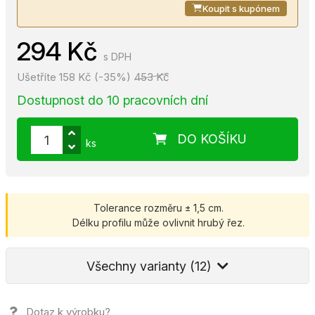
Koupit s kupónem
294 Kč
s DPH
Ušetříte 158 Kč (-35%)
453 Kč
Dostupnost do 10 pracovních dní
DO KOŠÍKU
ks
Tolerance rozměru ± 1,5 cm.
Délku profilu může ovlivnit hrubý řez.
Všechny varianty (12)
Dotaz k výrobku?