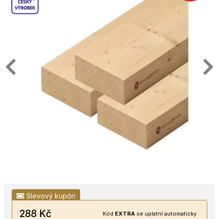
Slevový kupón
288 Kč
Kód
EXTRA
se uplatní automaticky