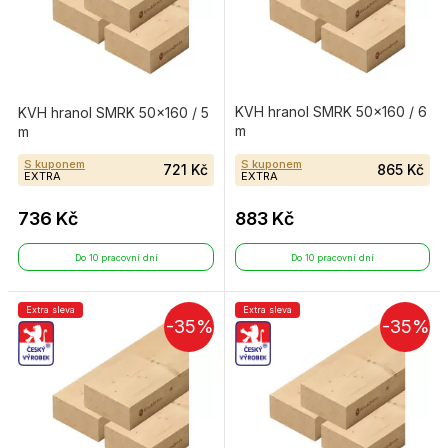
KVH hranol SMRK 50×160 / 6
KVH hranol SMRK 50×160 / 5
m
m
S kuponem
S kuponem
721 Kč
865 Kč
EXTRA
EXTRA
736 Kč
883 Kč
Do 10 pracovní dní
Do 10 pracovní dní
Extra sleva
Extra sleva
-35%
-35%