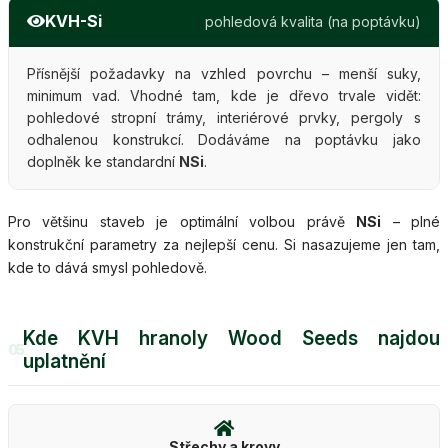
KVH-Si
pohledová kvalita (na poptávku)
Přísnější požadavky na vzhled povrchu – menší suky,
minimum vad. Vhodné tam, kde je dřevo trvale vidět:
pohledové stropní trámy, interiérové prvky, pergoly s
odhalenou konstrukcí. Dodáváme na poptávku jako
doplněk ke standardní
NSi
.
Pro většinu staveb je optimální volbou právě
NSi
– plné
konstrukční parametry za nejlepší cenu. Si nasazujeme jen tam,
kde to dává smysl pohledově.
Kde KVH hranoly Wood Seeds najdou
05
uplatnění
Střechy a krovy