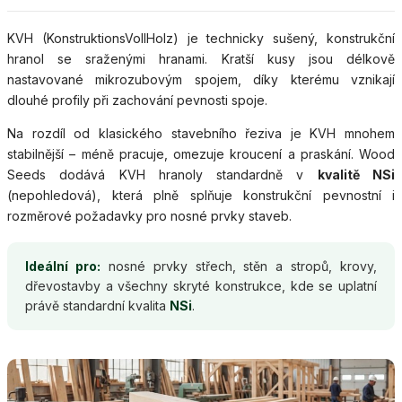
KVH (KonstruktionsVollHolz) je technicky sušený, konstrukční
hranol se sraženými hranami. Kratší kusy jsou délkově
nastavované mikrozubovým spojem, díky kterému vznikají
dlouhé profily při zachování pevnosti spoje.
Na rozdíl od klasického stavebního řeziva je KVH mnohem
stabilnější – méně pracuje, omezuje kroucení a praskání. Wood
Seeds dodává KVH hranoly standardně v
kvalitě NSi
(nepohledová), která plně splňuje konstrukční pevnostní i
rozměrové požadavky pro nosné prvky staveb.
Ideální pro:
nosné prvky střech, stěn a stropů, krovy,
dřevostavby a všechny skryté konstrukce, kde se uplatní
právě standardní kvalita
NSi
.