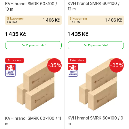
KVH hranol SMRK 60×100 /
KVH hranol SMRK 60×100 /
12 m
13 m
S kuponem
S kuponem
1 406 Kč
1 406 Kč
EXTRA
EXTRA
1 435 Kč
1 435 Kč
Do 10 pracovní dní
Do 10 pracovní dní
Extra sleva
Extra sleva
-35%
-35%
KVH hranol SMRK 60×100 / 9
KVH hranol SMRK 60×100 / 11
m
m