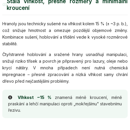
Stálá vlhkost, přesné rozměry a minimální
03
kroucení
Hranoly jsou technicky sušené na vlhkost kolem 15 % (± ~3 p. b.),
což snižuje hmotnost a omezuje pozdější objemové změny.
Kombinace sušení, hoblování a třídění vede k vysoké rozměrové
stabilitě.
Čtyřstranné hoblování a sražené hrany usnadňují manipulaci,
snižují riziko třísek a povrch je připravený pro lazury, oleje nebo
krycí nátěry. V mnoha případech není nutná chemická
impregnace – přesné zpracování a nízká vlhkost samy chrání
dřevo před nejčastějšími problémy.
Vlhkost ~15 %
znamená méně kroucení, méně
praskání a lehčí manipulaci oproti „mokřejšímu" stavebnímu
řezivu.