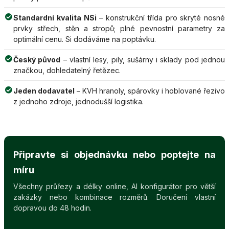
Standardní kvalita NSi
– konstrukční třída pro skryté nosné
prvky střech, stěn a stropů; plné pevnostní parametry za
optimální cenu. Si dodáváme na poptávku.
Český původ
– vlastní lesy, pily, sušárny i sklady pod jednou
značkou, dohledatelný řetězec.
Jeden dodavatel
– KVH hranoly, spárovky i hoblované řezivo
z jednoho zdroje, jednodušší logistika.
Připravte si objednávku nebo poptejte na
míru
Všechny průřezy a délky online, AI konfigurátor pro větší
zakázky nebo kombinace rozměrů. Doručení vlastní
dopravou do 48 hodin.