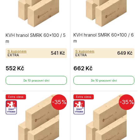
KVH hranol SMRK 60×100 / 6
KVH hranol SMRK 60×100 / 5
m
m
S kuponem
S kuponem
541 Kč
649 Kč
EXTRA
EXTRA
552 Kč
662 Kč
Do 10 pracovní dní
Do 10 pracovní dní
Extra sleva
Extra sleva
-35%
-35%