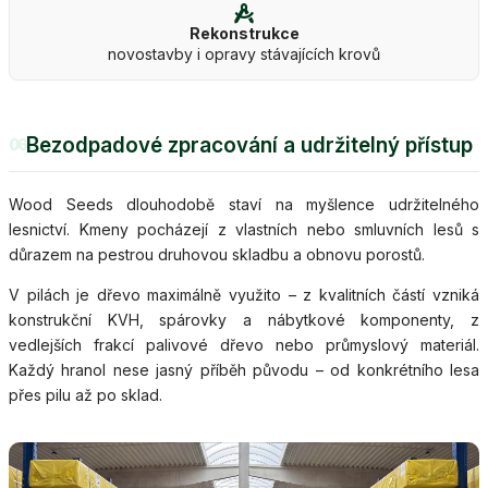
Rekonstrukce
novostavby i opravy stávajících krovů
Bezodpadové zpracování a udržitelný přístup
06
Wood Seeds dlouhodobě staví na myšlence udržitelného
lesnictví. Kmeny pocházejí z vlastních nebo smluvních lesů s
důrazem na pestrou druhovou skladbu a obnovu porostů.
V pilách je dřevo maximálně využito – z kvalitních částí vzniká
konstrukční KVH, spárovky a nábytkové komponenty, z
vedlejších frakcí palivové dřevo nebo průmyslový materiál.
Každý hranol nese jasný příběh původu – od konkrétního lesa
přes pilu až po sklad.