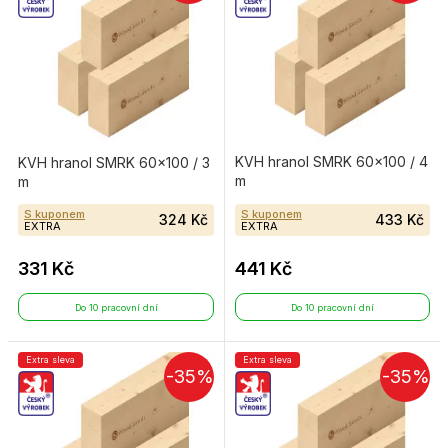
KVH hranol SMRK 60×100 / 4
KVH hranol SMRK 60×100 / 3
m
m
S kuponem
S kuponem
324 Kč
433 Kč
EXTRA
EXTRA
331 Kč
441 Kč
Do 10 pracovní dní
Do 10 pracovní dní
Extra sleva
Extra sleva
-35%
-35%