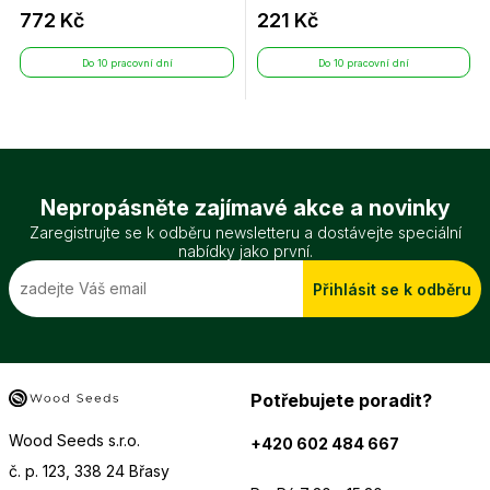
772 Kč
221 Kč
Do 10 pracovní dní
Do 10 pracovní dní
Nepropásněte zajímavé akce a novinky
Zaregistrujte se k odběru newsletteru a dostávejte speciální
nabídky jako první.
Přihlásit se k odběru
Potřebujete poradit?
Wood Seeds s.r.o.
+420 602 484 667
č. p. 123, 338 24 Břasy