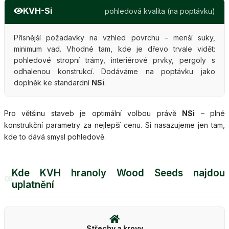
KVH-Si
pohledová kvalita (na poptávku)
Přísnější požadavky na vzhled povrchu – menší suky,
minimum vad. Vhodné tam, kde je dřevo trvale vidět:
pohledové stropní trámy, interiérové prvky, pergoly s
odhalenou konstrukcí. Dodáváme na poptávku jako
doplněk ke standardní
NSi
.
Pro většinu staveb je optimální volbou právě
NSi
– plné
konstrukční parametry za nejlepší cenu. Si nasazujeme jen tam,
kde to dává smysl pohledově.
Kde KVH hranoly Wood Seeds najdou
05
uplatnění
Střechy a krovy