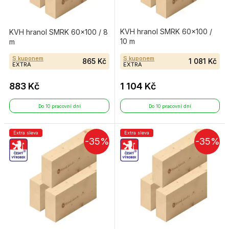
KVH hranol SMRK 60×100 /
KVH hranol SMRK 60×100 / 8
10 m
m
S kuponem
S kuponem
865 Kč
1 081 Kč
EXTRA
EXTRA
883 Kč
1 104 Kč
Do 10 pracovní dní
Do 10 pracovní dní
Extra sleva
Extra sleva
-35%
-35%