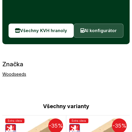
Všechny KVH hranoly
AI konfigurátor
Značka
Woodseeds
Všechny varianty
Extra sleva
Extra sleva
-35%
-35%