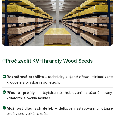
Proč zvolit KVH hranoly Wood Seeds
07
Rozměrová stabilita
– technicky sušené dřevo, minimalizace
kroucení a praskání i po letech.
Přesné profily
– čtyřstranné hoblování, sražené hrany,
komfortní a rychlá montáž.
Možnost dlouhých délek
– délkové nastavování umožňuje
profily pro velká rozpětí.