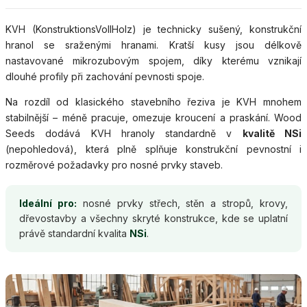
KVH (KonstruktionsVollHolz) je technicky sušený, konstrukční
hranol se sraženými hranami. Kratší kusy jsou délkově
nastavované mikrozubovým spojem, díky kterému vznikají
dlouhé profily při zachování pevnosti spoje.
Na rozdíl od klasického stavebního řeziva je KVH mnohem
stabilnější – méně pracuje, omezuje kroucení a praskání. Wood
Seeds dodává KVH hranoly standardně v
kvalitě NSi
(nepohledová), která plně splňuje konstrukční pevnostní i
rozměrové požadavky pro nosné prvky staveb.
Ideální pro:
nosné prvky střech, stěn a stropů, krovy,
dřevostavby a všechny skryté konstrukce, kde se uplatní
právě standardní kvalita
NSi
.