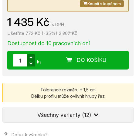
Koupit s kupónem
1 435 Kč
s DPH
Ušetříte 772 Kč (-35%)
2 207 Kč
Dostupnost do 10 pracovních dní
DO KOŠÍKU
ks
Tolerance rozměru ± 1,5 cm.
Délku profilu může ovlivnit hrubý řez.
Všechny varianty (12)
Dotaz k výrobku?