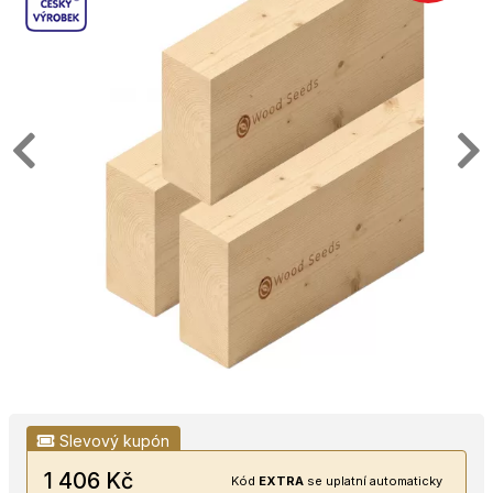
Slevový kupón
1 406 Kč
Kód
EXTRA
se uplatní automaticky