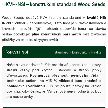
KVH-NSi – konstrukční standard Wood Seeds
04
Wood Seeds dodává KVH hranoly standardně v
kvalitě NSi
(Nicht Sichtbar – nepohledová). Tato třída je v dřevostavbách a
krovech nejrozšířenější – přesně odpovídá tomu, co stavba
reálně potřebuje:
plné konstrukční parametry
bez zbytečné
přirážky za estetiku skrytých prvků.
KVH-NSi
standardní konstrukční kvalita
Naše hlavní dodávaná třída pro skryté konstrukce – krovy,
střešní vazby pod krytinou, stěnové a stropní prvky
dřevostaveb.
Rozměrová přesnost, pevnostní třída i
technické sušení na ~15 % vlhkosti jsou shodné s
pohledovou variantou
– liší se pouze nároky na vzhled
povrchu, díky čemuž je NSi cenově nejvýhodnější volbou
pro nosné prvky.