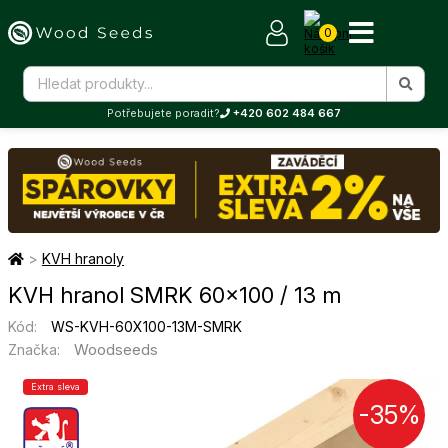
0
Potřebujete poradit?
+420 602 484 667
>
KVH hranoly
KVH hranol SMRK 60×100 / 13 m
Kód:
WS-KVH-60X100-13M-SMRK
Woodseeds
Značka:
Extra sleva
-35%