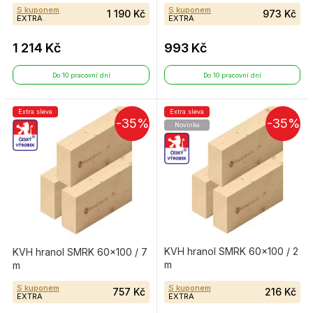
S kuponem
S kuponem
1 190 Kč
973 Kč
EXTRA
EXTRA
1 214 Kč
993 Kč
Do 10 pracovní dní
Do 10 pracovní dní
Extra sleva
Extra sleva
-35%
-35%
Novinka
KVH hranol SMRK 60×100 / 2
KVH hranol SMRK 60×100 / 7
m
m
S kuponem
S kuponem
757 Kč
216 Kč
EXTRA
EXTRA