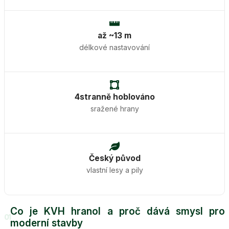
až ~13 m
délkové nastavování
4stranně hoblováno
sražené hrany
Český původ
vlastní lesy a pily
Co je KVH hranol a proč dává smysl pro
01
moderní stavby