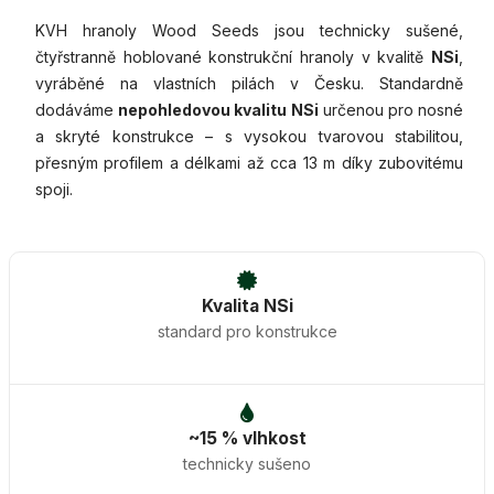
KVH hranoly Wood Seeds jsou technicky sušené,
čtyřstranně hoblované konstrukční hranoly v kvalitě
NSi
,
vyráběné na vlastních pilách v Česku. Standardně
dodáváme
nepohledovou kvalitu NSi
určenou pro nosné
a skryté konstrukce – s vysokou tvarovou stabilitou,
přesným profilem a délkami až cca 13 m díky zubovitému
spoji.
Kvalita NSi
standard pro konstrukce
~15 % vlhkost
technicky sušeno