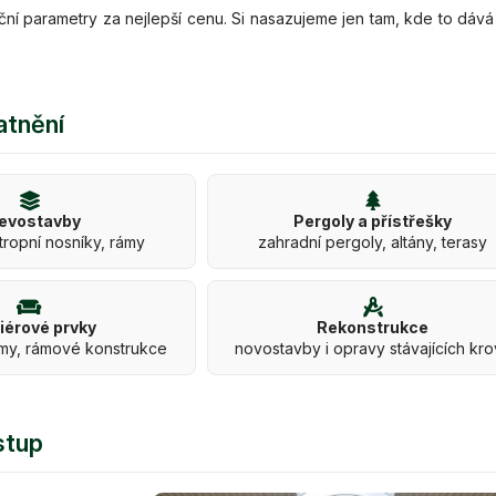
ční parametry za nejlepší cenu. Si nasazujeme jen tam, kde to dává
atnění
evostavby
Pergoly a přístřešky
tropní nosníky, rámy
zahradní pergoly, altány, terasy
riérové prvky
Rekonstrukce
my, rámové konstrukce
novostavby i opravy stávajících kr
stup