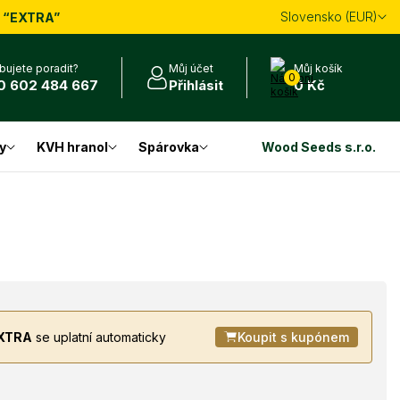
Slovensko (EUR)
m
“EXTRA”
bujete poradit?
Můj účet
Můj košík
0
0 602 484 667
Přihlásit
0 Kč
y
KVH hranol
Spárovka
Wood Seeds s.r.o.
XTRA
se uplatní automaticky
Koupit s kupónem