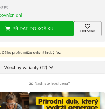
43 Kč
covních dní
PŘIDAT
DO KOŠÍKU
Oblíbené
.
Délku profilu může ovlivnit hrubý řez.
Všechny varianty (12)
Našli jste lepší cenu?