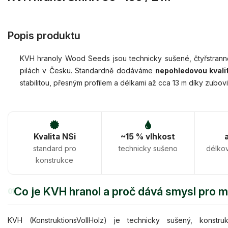
Popis produktu
KVH hranoly Wood Seeds jsou technicky sušené, čtyřstranně
pilách v Česku. Standardně dodáváme
nepohledovou kvali
stabilitou, přesným profilem a délkami až cca 13 m díky zubovi
Kvalita NSi
~15 % vlhkost
standard pro
technicky sušeno
délko
konstrukce
Co je KVH hranol a proč dává smysl pro 
01
KVH (KonstruktionsVollHolz) je technicky sušený, konstru