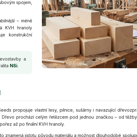
zubovým spojem,
bilnější – méně
vá KVH hranoly
je konstrukční
řevostavby a
alita
NSi
.
d
eds propojuje vlastní lesy, pilnice, sušárny i navazující dřevozpra
. Dřevo prochází celým řetězcem pod jednou značkou – od těžby
 pořez až po finální KVH hranoly.
 to znamená jistotu původu materiálu a možnost dlouhodobé spolup