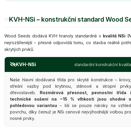
KVH-NSi – konstrukční standard Wood S
04
Wood Seeds dodává KVH hranoly standardně v
kvalitě NSi
(N
nejrozšířenější – přesně odpovídá tomu, co stavba reálně potř
skrytých prvků.
KVH-NSi
standardní konstrukční kvalit
Naše hlavní dodávaná třída pro skryté konstrukce – krovy
střešní vazby pod krytinou, stěnové a stropní prvk
dřevostaveb.
Rozměrová přesnost, pevnostní třída 
technické sušení na ~15 % vlhkosti jsou shodné 
pohledovou variantou
– liší se pouze nároky na vzhle
povrchu, díky čemuž je NSi cenově nejvýhodnější volbou pr
nosné prvky.