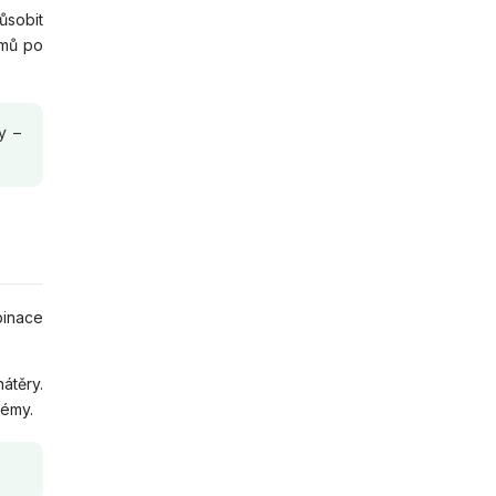
ůsobit
omů po
y –
binace
átěry.
lémy.