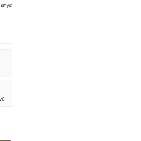
 smysl
ovů