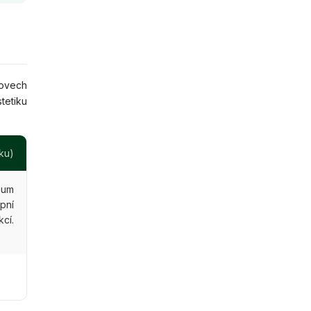
rovech
tetiku
ku)
mum
pní
cí.