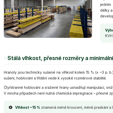
jedním
délky a
develop
Výho
KVH 
Stálá vlhkost, přesné rozměry a minimáln
03
Hranoly jsou technicky sušené na vlhkost kolem 15 % (± ~3 p. 
sušení, hoblování a třídění vede k vysoké rozměrové stabilitě.
Čtyřstranné hoblování a sražené hrany usnadňují manipulaci, snižuj
V mnoha případech není nutná chemická impregnace – přesné zpra
Vlhkost ~15 %
znamená méně kroucení, méně praskání a le