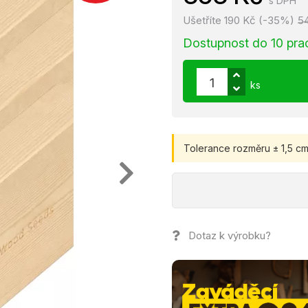
s DPH
Ušetříte 190 Kč (-35%)
5
Dostupnost do 10 pra
ks
Tolerance rozměru ± 1,5 cm
Dotaz k výrobku?