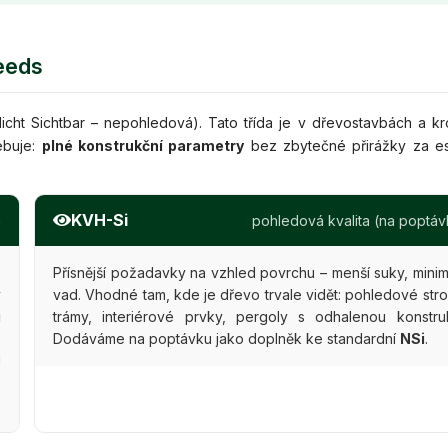
eeds
icht Sichtbar – nepohledová). Tato třída je v dřevostavbách a k
ebuje:
plné konstrukční parametry
bez zbytečné přirážky za es
KVH-Si
a
pohledová kvalita (na poptáv
,
Přísnější požadavky na vzhled povrchu – menší suky, mini
y
vad. Vhodné tam, kde je dřevo trvale vidět: pohledové stro
i
trámy, interiérové prvky, pergoly s odhalenou konstruk
s
Dodáváme na poptávku jako doplněk ke standardní
NSi
.
d
o