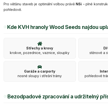
Pro většinu staveb je optimální volbou právě
NSi
– plné konstruk
pohledově.
Kde KVH hranoly Wood Seeds najdou upl
05
Střechy a krovy
Dř
krokve, pozednice, vaznice, sloupky
stěnové a s
Garáže a carporty
Inte
nosné sloupy i střešní trámy
pohledové trá
Bezodpadové zpracování a udržitelný pří
06