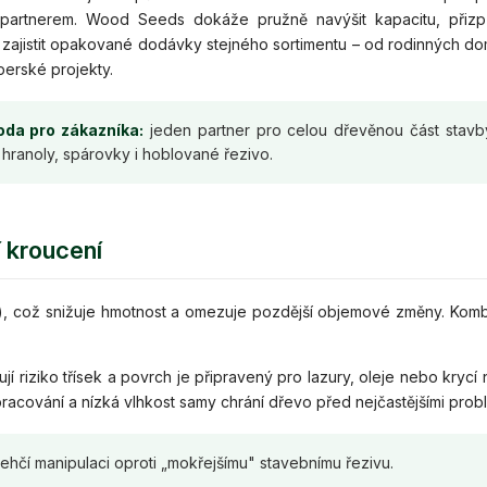
 partnerem. Wood Seeds dokáže pružně navýšit kapacitu, přizp
 zajistit opakované dodávky stejného sortimentu – od rodinných d
erské projekty.
da pro zákazníka:
jeden partner pro celou dřevěnou část stavb
hranoly, spárovky i hoblované řezivo.
í kroucení
b.), což snižuje hmotnost a omezuje pozdější objemové změny. Kom
í riziko třísek a povrch je připravený pro lazury, oleje nebo krycí n
cování a nízká vlhkost samy chrání dřevo před nejčastějšími prob
hčí manipulaci oproti „mokřejšímu" stavebnímu řezivu.