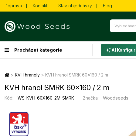
Doprava
Kontakt
Stav objednávky
Blog
Procházet kategorie
AI Konfigur
>
KVH hranoly
>
KVH hranol SMRK 60×160 / 2 m
KVH hranol SMRK 60×160 / 2 m
Woodseeds
Kód:
WS-KVH-60X160-2M-SMRK
Značka: