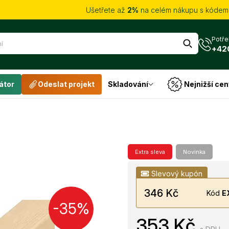
Ušetřete až
2%
na celém nákupu s kóde
Potře
+42
átor
Odeslat projekt
Skladování
Nejnižší cen
Extra sleva
Novinka
Slevový kupón
346 Kč
Kód
E
-35%
353 Kč