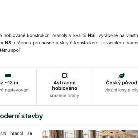
 hoblované konstrukční hranoly v kvalitě
NSi
, vyráběné na vlastn
tu NSi
určenou pro nosné a skryté konstrukce – s vysokou tvaro
tému spoji.
až ~13 m
4stranně
Český původ
hoblováno
vé nastavování
vlastní lesy a pil
sražené hrany
moderní stavby
kční hranol se