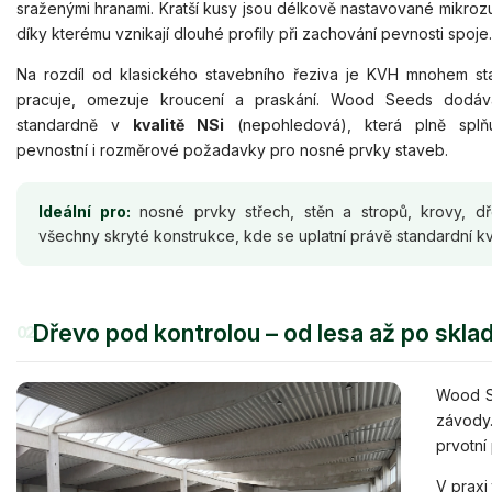
sraženými hranami. Kratší kusy jsou délkově nastavované mikro
díky kterému vznikají dlouhé profily při zachování pevnosti spoje.
Na rozdíl od klasického stavebního řeziva je KVH mnohem sta
pracuje, omezuje kroucení a praskání. Wood Seeds dodá
standardně v
kvalitě NSi
(nepohledová), která plně splňu
pevnostní i rozměrové požadavky pro nosné prvky staveb.
Ideální pro:
nosné prvky střech, stěn a stropů, krovy, d
všechny skryté konstrukce, kde se uplatní právě standardní kv
Dřevo pod kontrolou – od lesa až po skla
02
Wood Se
závody
prvotní
V praxi