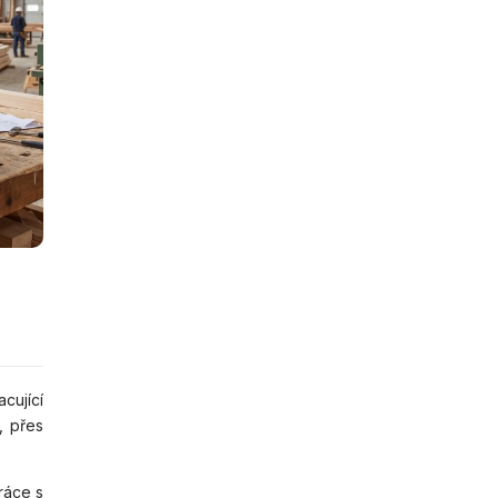
cující
, přes
ráce s