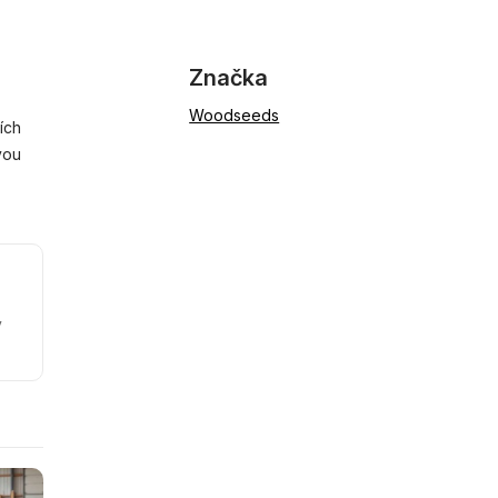
Značka
Woodseeds
ích
vou
y