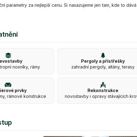
ční parametry za nejlepší cenu. Si nasazujeme jen tam, kde to dává
atnění
evostavby
Pergoly a přístřešky
tropní nosníky, rámy
zahradní pergoly, altány, terasy
riérové prvky
Rekonstrukce
my, rámové konstrukce
novostavby i opravy stávajících kr
stup