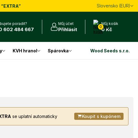
Slovensko (EUR)
m
“EXTRA”
bujete poradit?
Můj účet
Můj košík
0
0 602 484 667
Přihlásit
0 Kč
y
KVH hranol
Spárovka
Wood Seeds s.r.o.
XTRA
se uplatní automaticky
Koupit s kupónem