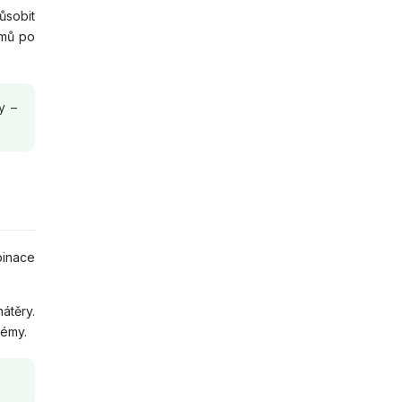
ůsobit
omů po
y –
binace
átěry.
lémy.