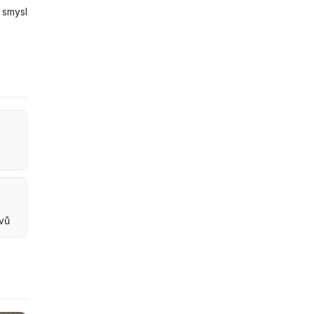
 smysl
ovů