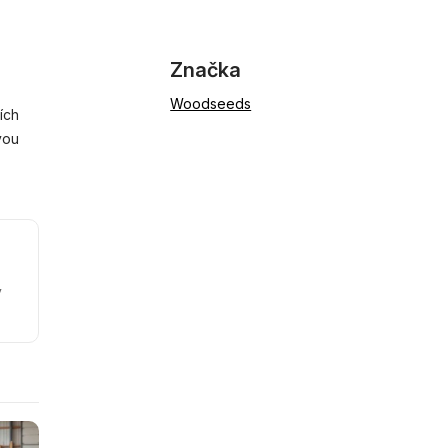
Značka
Woodseeds
ích
vou
y