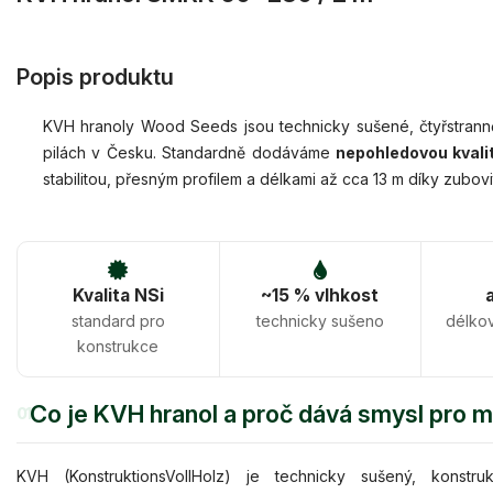
Popis produktu
KVH hranoly Wood Seeds jsou technicky sušené, čtyřstranně
pilách v Česku. Standardně dodáváme
nepohledovou kvali
stabilitou, přesným profilem a délkami až cca 13 m díky zubovi
Kvalita NSi
~15 % vlhkost
standard pro
technicky sušeno
délko
konstrukce
Co je KVH hranol a proč dává smysl pro 
01
KVH (KonstruktionsVollHolz) je technicky sušený, konstru