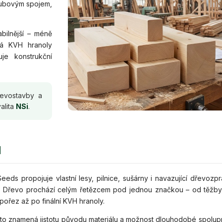
zubovým spojem,
bilnější – méně
vá KVH hranoly
je konstrukční
řevostavby a
alita
NSi
.
d
eds propojuje vlastní lesy, pilnice, sušárny i navazující dřevozpra
. Dřevo prochází celým řetězcem pod jednou značkou – od těžby
 pořez až po finální KVH hranoly.
 to znamená jistotu původu materiálu a možnost dlouhodobé spolup