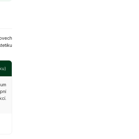
rovech
tetiku
ku)
mum
pní
cí.