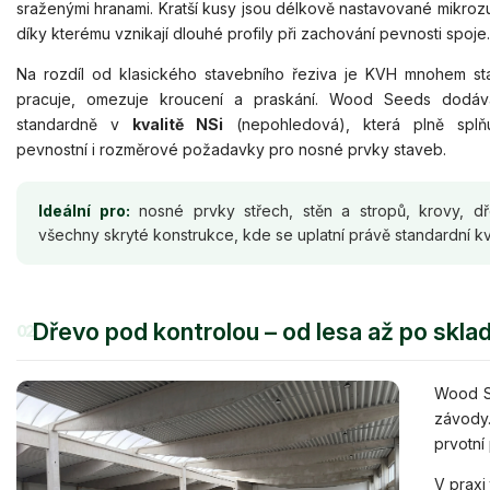
sraženými hranami. Kratší kusy jsou délkově nastavované mikro
díky kterému vznikají dlouhé profily při zachování pevnosti spoje.
Na rozdíl od klasického stavebního řeziva je KVH mnohem sta
pracuje, omezuje kroucení a praskání. Wood Seeds dodá
standardně v
kvalitě NSi
(nepohledová), která plně splňu
pevnostní i rozměrové požadavky pro nosné prvky staveb.
Ideální pro:
nosné prvky střech, stěn a stropů, krovy, d
všechny skryté konstrukce, kde se uplatní právě standardní kv
Dřevo pod kontrolou – od lesa až po skla
02
Wood Se
závody
prvotní
V praxi