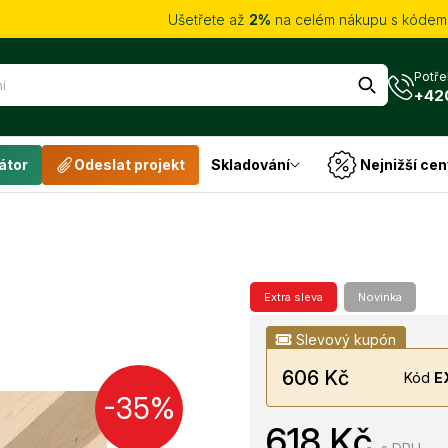
Ušetřete až
2%
na celém nákupu s kóde
Potře
+42
átor
Odeslat projekt
Skladování
Nejnižší cen
Extra sleva
Novinka
Slevový kupón
606 Kč
Kód
E
-35%
618 Kč