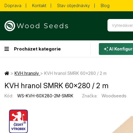
Doprava
Kontakt
Stav objednávky
Blog
Procházet kategorie
AI Konfigur
>
KVH hranoly
>
KVH hranol SMRK 60×280 / 2 m
KVH hranol SMRK 60×280 / 2 m
Woodseeds
Kód:
WS-KVH-60X280-2M-SMRK
Značka: