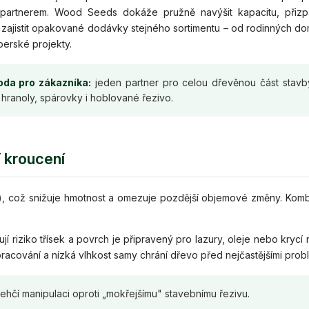
 partnerem. Wood Seeds dokáže pružně navýšit kapacitu, přizp
 zajistit opakované dodávky stejného sortimentu – od rodinných d
erské projekty.
da pro zákazníka:
jeden partner pro celou dřevěnou část stavb
hranoly, spárovky i hoblované řezivo.
í kroucení
b.), což snižuje hmotnost a omezuje pozdější objemové změny. Kom
í riziko třísek a povrch je připravený pro lazury, oleje nebo krycí n
cování a nízká vlhkost samy chrání dřevo před nejčastějšími prob
hčí manipulaci oproti „mokřejšímu" stavebnímu řezivu.