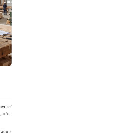
cující
, přes
ráce s