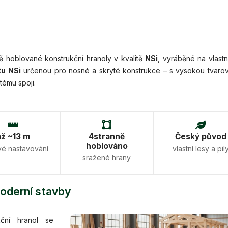
 hoblované konstrukční hranoly v kvalitě
NSi
, vyráběné na vlastn
tu NSi
určenou pro nosné a skryté konstrukce – s vysokou tvaro
tému spoji.
až ~13 m
4stranně
Český původ
hoblováno
vé nastavování
vlastní lesy a pil
sražené hrany
moderní stavby
kční hranol se