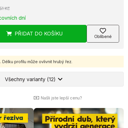
51 Kč
covních dní
PŘIDAT
DO KOŠÍKU
Oblíbené
.
Délku profilu může ovlivnit hrubý řez.
Všechny varianty (12)
Našli jste lepší cenu?