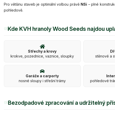
Pro většinu staveb je optimální volbou právě
NSi
– plné konstruk
pohledově.
Kde KVH hranoly Wood Seeds najdou upl
05
Střechy a krovy
Dř
krokve, pozednice, vaznice, sloupky
stěnové a s
Garáže a carporty
Inte
nosné sloupy i střešní trámy
pohledové trá
Bezodpadové zpracování a udržitelný pří
06