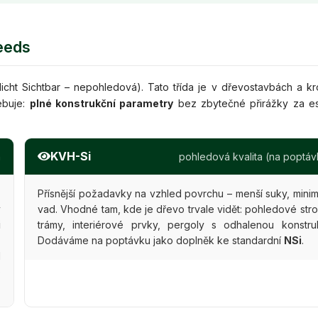
eeds
icht Sichtbar – nepohledová). Tato třída je v dřevostavbách a k
ebuje:
plné konstrukční parametry
bez zbytečné přirážky za es
KVH-Si
a
pohledová kvalita (na poptáv
,
Přísnější požadavky na vzhled povrchu – menší suky, mini
y
vad. Vhodné tam, kde je dřevo trvale vidět: pohledové stro
i
trámy, interiérové prvky, pergoly s odhalenou konstruk
s
Dodáváme na poptávku jako doplněk ke standardní
NSi
.
d
o