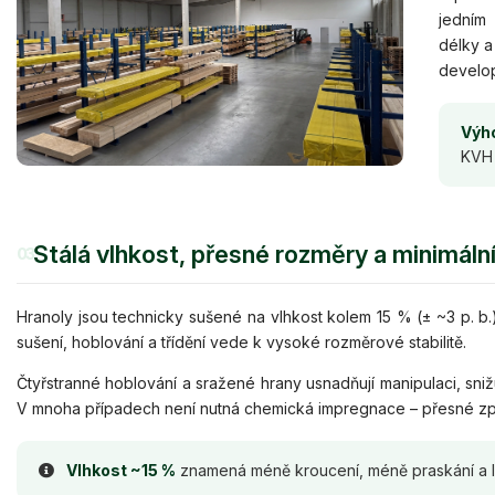
jedním
délky a
develop
Výho
KVH 
Stálá vlhkost, přesné rozměry a minimáln
03
Hranoly jsou technicky sušené na vlhkost kolem 15 % (± ~3 p. 
sušení, hoblování a třídění vede k vysoké rozměrové stabilitě.
Čtyřstranné hoblování a sražené hrany usnadňují manipulaci, snižuj
V mnoha případech není nutná chemická impregnace – přesné zpra
Vlhkost ~15 %
znamená méně kroucení, méně praskání a le