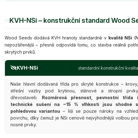
KVH-NSi – konstrukční standard Wood S
04
Wood Seeds dodává KVH hranoly standardně v
kvalitě NSi
(N
nejrozšířenější – přesně odpovídá tomu, co stavba reálně potř
skrytých prvků.
KVH-NSi
standardní konstrukční kvalit
Naše hlavní dodávaná třída pro skryté konstrukce – krovy
střešní vazby pod krytinou, stěnové a stropní prvk
dřevostaveb.
Rozměrová přesnost, pevnostní třída 
technické sušení na ~15 % vlhkosti jsou shodné 
pohledovou variantou
– liší se pouze nároky na vzhle
povrchu, díky čemuž je NSi cenově nejvýhodnější volbou pr
nosné prvky.