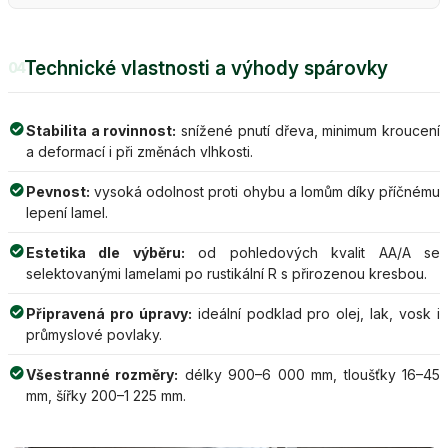
Technické vlastnosti a výhody spárovky
04
Stabilita a rovinnost:
snížené pnutí dřeva, minimum kroucení
a deformací i při změnách vlhkosti.
Pevnost:
vysoká odolnost proti ohybu a lomům díky příčnému
lepení lamel.
Estetika dle výběru:
od pohledových kvalit AA/A se
selektovanými lamelami po rustikální R s přirozenou kresbou.
Připravená pro úpravy:
ideální podklad pro olej, lak, vosk i
průmyslové povlaky.
Všestranné rozměry:
délky 900–6 000 mm, tloušťky 16–45
mm, šířky 200–1 225 mm.