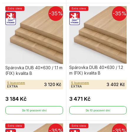
Extra sleva
Extra sleva
-35%
-35%
Spárovka DUB 40×630 / 1.2
Spárovka DUB 40×630 / 1.1 m
m (FIX) kvalita B
(FIX) kvalita B
S kuponem
S kuponem
3 120 Kč
3 402 Kč
EXTRA
EXTRA
3 184 Kč
3 471 Kč
Do 10 pracovní dní
Do 10 pracovní dní
Extra sleva
Extra sleva
-35%
-35%