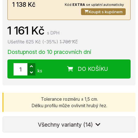
1 138 Kč
Kód
EXTRA
se uplatní automaticky
Koupit s kupónem
1 161 Kč
s DPH
Ušetříte 625 Kč (-35%)
1 786 Kč
Dostupnost do 10 pracovních dní
DO KOŠÍKU
ks
Tolerance rozměru ± 1,5 cm.
Délku profilu může ovlivnit hrubý řez.
Všechny varianty (14)