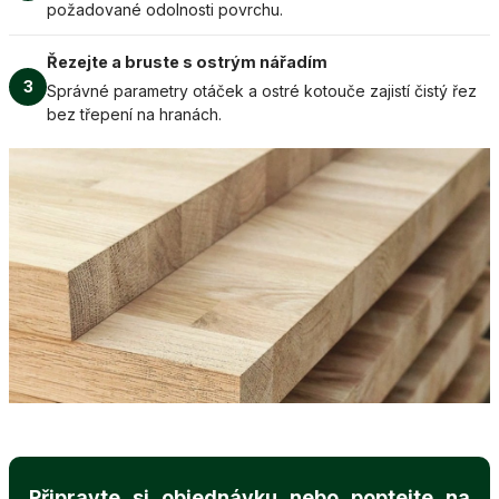
požadované odolnosti povrchu.
Řezejte a bruste s ostrým nářadím
3
Správné parametry otáček a ostré kotouče zajistí čistý řez
bez třepení na hranách.
Připravte si objednávku nebo poptejte na