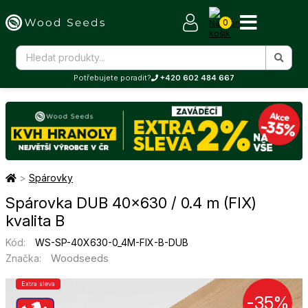
0
Potřebujete poradit?
+420 602 484 667
>
Spárovky
Spárovka DUB 40×630 / 0.4 m (FIX)
kvalita B
Kód:
WS-SP-40X630-0_4M-FIX-B-DUB
Woodseeds
Značka:
Extra sleva
-35%