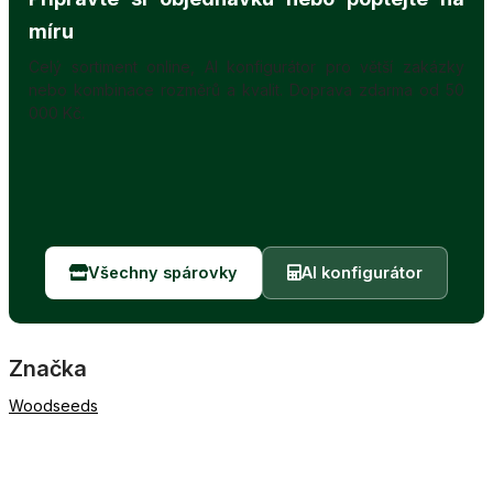
míru
Celý sortiment online, AI konfigurátor pro větší zakázky
nebo kombinace rozměrů a kvalit. Doprava zdarma od 50
000 Kč.
Všechny spárovky
AI konfigurátor
Značka
Woodseeds