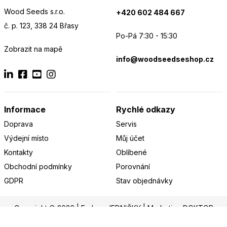
Wood Seeds s.r.o.
+420 602 484 667
č. p. 123, 338 24 Břasy
Po-Pá 7:30 - 15:30
Zobrazit na mapě
info@woodseedseshop.cz
Informace
Rychlé odkazy
Doprava
Servis
Výdejní místo
Můj účet
Kontakty
Oblíbené
Obchodní podmínky
Porovnání
GDPR
Stav objednávky
Copyright © 2026 |
E-shop JEDNIČKY
|
Marketing
DOKTOR
ESHOP
&
BANERY