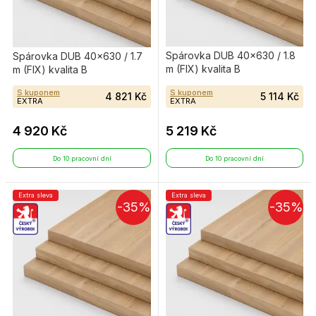
Spárovka DUB 40×630 / 1.8
Spárovka DUB 40×630 / 1.7
m (FIX) kvalita B
m (FIX) kvalita B
S kuponem
S kuponem
4 821 Kč
5 114 Kč
EXTRA
EXTRA
4 920 Kč
5 219 Kč
Do 10 pracovní dní
Do 10 pracovní dní
Extra sleva
Extra sleva
-35%
-35%