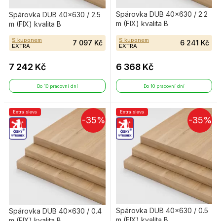
Spárovka DUB 40×630 / 2.2
Spárovka DUB 40×630 / 2.5
m (FIX) kvalita B
m (FIX) kvalita B
S kuponem
S kuponem
7 097 Kč
6 241 Kč
EXTRA
EXTRA
7 242 Kč
6 368 Kč
Do 10 pracovní dní
Do 10 pracovní dní
Extra sleva
Extra sleva
-35%
-35%
Spárovka DUB 40×630 / 0.5
Spárovka DUB 40×630 / 0.4
m (FIX) kvalita B
m (FIX) kvalita B