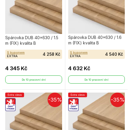
Spárovka DUB 40×630 / 1.6
Spárovka DUB 40×630 / 1.5
m (FIX) kvalita B
m (FIX) kvalita B
S kuponem
S kuponem
4 258 Kč
4 540 Kč
EXTRA
EXTRA
4 345 Kč
4 632 Kč
Do 10 pracovní dní
Do 10 pracovní dní
Extra sleva
Extra sleva
-35%
-35%