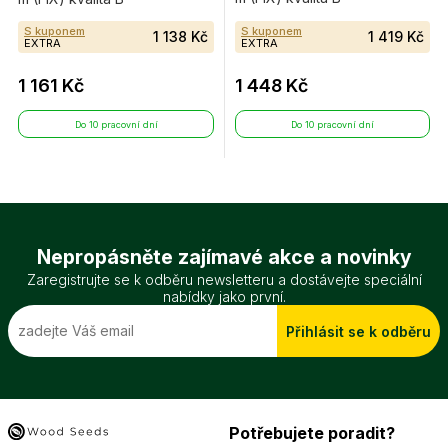
S kuponem
S kuponem
1 138 Kč
1 419 Kč
EXTRA
EXTRA
1 161 Kč
1 448 Kč
Do 10 pracovní dní
Do 10 pracovní dní
Nepropásněte zajímavé akce a novinky
Zaregistrujte se k odběru newsletteru a dostávejte speciální
nabídky jako první.
Přihlásit se k odběru
Potřebujete poradit?