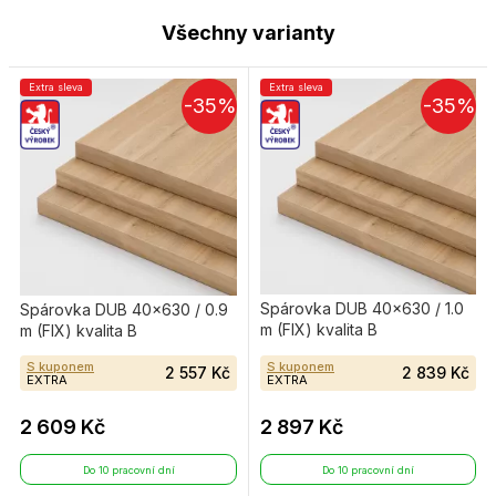
Všechny varianty
Extra sleva
Extra sleva
-35%
-35%
Spárovka DUB 40×630 / 1.0
Spárovka DUB 40×630 / 0.9
m (FIX) kvalita B
m (FIX) kvalita B
S kuponem
S kuponem
2 557 Kč
2 839 Kč
EXTRA
EXTRA
2 609 Kč
2 897 Kč
Do 10 pracovní dní
Do 10 pracovní dní