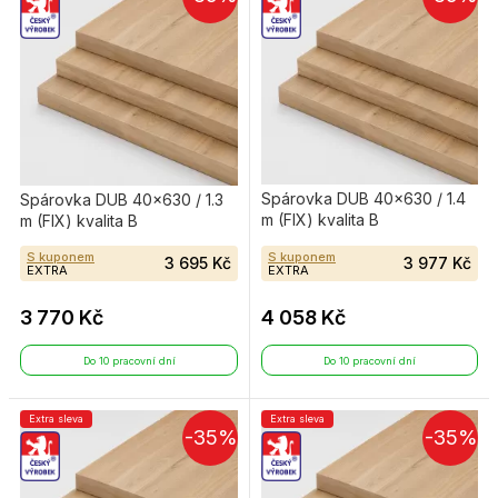
Spárovka DUB 40×630 / 1.4
Spárovka DUB 40×630 / 1.3
m (FIX) kvalita B
m (FIX) kvalita B
S kuponem
S kuponem
3 695 Kč
3 977 Kč
EXTRA
EXTRA
3 770 Kč
4 058 Kč
Do 10 pracovní dní
Do 10 pracovní dní
Extra sleva
Extra sleva
-35%
-35%