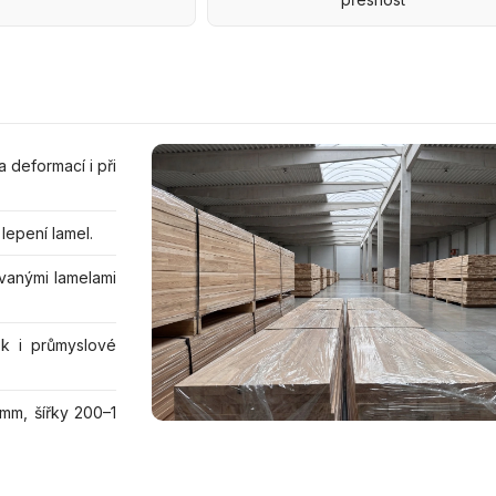
 deformací i při
lepení lamel.
vanými lamelami
sk i průmyslové
mm, šířky 200–1