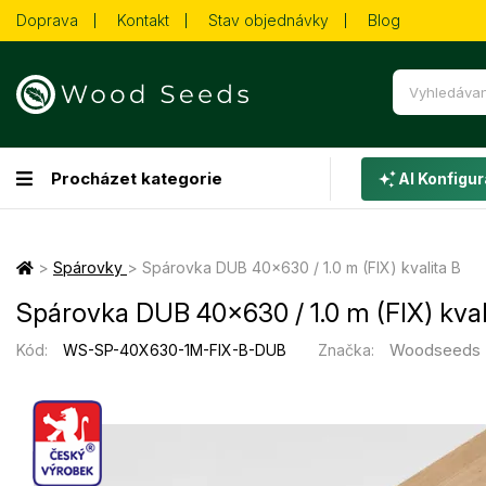
Doprava
Kontakt
Stav objednávky
Blog
Procházet kategorie
AI Konfigur
>
Spárovky
>
Spárovka DUB 40×630 / 1.0 m (FIX) kvalita B
Spárovka DUB 40×630 / 1.0 m (FIX) kval
Woodseeds
Kód:
WS-SP-40X630-1M-FIX-B-DUB
Značka: