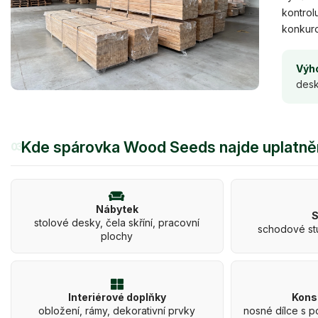
kontrol
konkuro
Výho
desk
Kde spárovka Wood Seeds najde uplatně
03
Nábytek
S
stolové desky, čela skříní, pracovní
schodové st
plochy
Interiérové doplňky
Kons
obložení, rámy, dekorativní prvky
nosné dílce s 