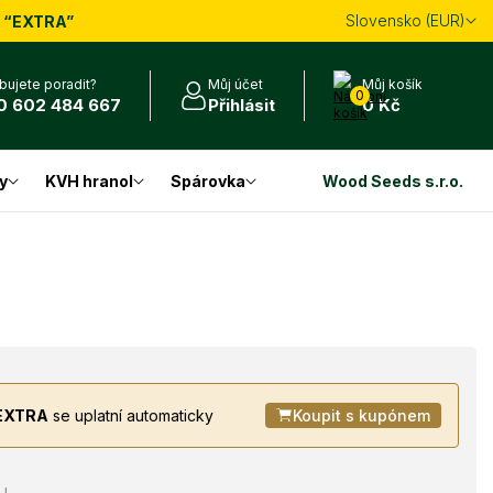
Slovensko (EUR)
m
“EXTRA”
bujete poradit?
Můj účet
Můj košík
0
0 602 484 667
Přihlásit
0 Kč
y
KVH hranol
Spárovka
Wood Seeds s.r.o.
EXTRA
se uplatní automaticky
Koupit s kupónem