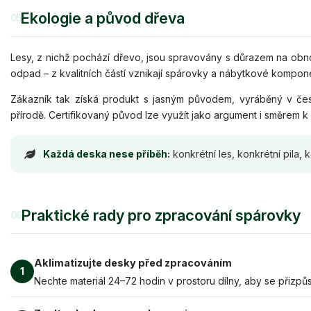
Ekologie a původ dřeva
05
Lesy, z nichž pochází dřevo, jsou spravovány s důrazem na obnovi
odpad – z kvalitních částí vznikají spárovky a nábytkové kompone
Zákazník tak získá produkt s jasným původem, vyráběný v čes
přírodě. Certifikovaný původ lze využít jako argument i směrem k 
Každá deska nese příběh:
konkrétní les, konkrétní pila
Praktické rady pro zpracování spárovky
06
Aklimatizujte desky před zpracováním
1
Nechte materiál 24–72 hodin v prostoru dílny, aby se přizpůsob