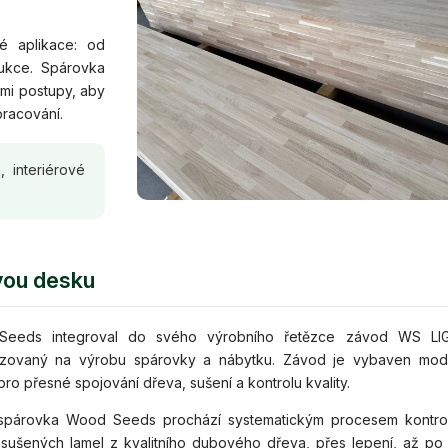
vé aplikace: od
ukce. Spárovka
ými postupy, aby
pracování.
 interiérové
vou desku
eeds integroval do svého výrobního řetězce závod WS LI
lizovaný na výrobu spárovky a nábytku. Závod je vybaven mod
 pro přesné spojování dřeva, sušení a kontrolu kvality.
spárovka Wood Seeds prochází systematickým procesem kontro
sušených lamel z kvalitního dubového dřeva, přes lepení, až po f