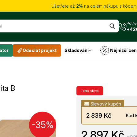
Ušetřete až
2%
na celém nákupu s kóde
Potře
+42
átor
Odeslat projekt
Skladování
Nejnižší cen
ita B
Extra sleva
Slevový kupón
2 839 Kč
Kód
-35%
2 897 Kč