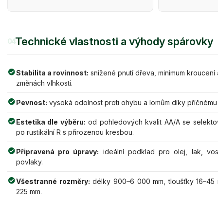
Technické vlastnosti a výhody spárovky
04
Stabilita a rovinnost:
snížené pnutí dřeva, minimum kroucení a
změnách vlhkosti.
Pevnost:
vysoká odolnost proti ohybu a lomům díky příčnému 
Estetika dle výběru:
od pohledových kvalit AA/A se selekto
po rustikální R s přirozenou kresbou.
Připravená pro úpravy:
ideální podklad pro olej, lak, vo
povlaky.
Všestranné rozměry:
délky 900–6 000 mm, tloušťky 16–45 
225 mm.