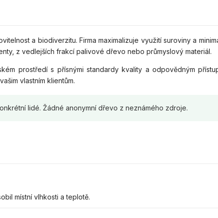
telnost a biodiverzitu. Firma maximalizuje využití suroviny a minima
nty, z vedlejších frakcí palivové dřevo nebo průmyslový materiál.
kém prostředí s přísnými standardy kvality a odpovědným příst
vašim vlastním klientům.
, konkrétní lidé. Žádné anonymní dřevo z neznámého zdroje.
il místní vlhkosti a teplotě.