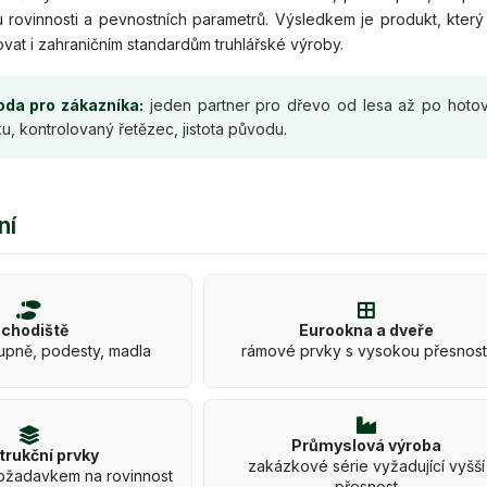
u rovinnosti a pevnostních parametrů. Výsledkem je produkt, kter
vat i zahraničním standardům truhlářské výroby.
da pro zákazníka:
jeden partner pro dřevo od lesa až po hoto
u, kontrolovaný řetězec, jistota původu.
ní
chodiště
Eurookna a dveře
upně, podesty, madla
rámové prvky s vysokou přesnost
Průmyslová výroba
trukční prvky
zakázkové série vyžadující vyšší
požadavkem na rovinnost
přesnost