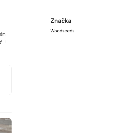
Značka
Woodseeds
ném
y i