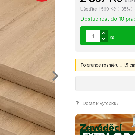
s DP
Ušetříte 1 560 Kč (-35%)
Dostupnost do 10 pra
ks
Tolerance rozměru ± 1,5 cm
Dotaz k výrobku?