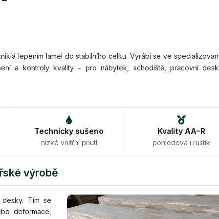
klá lepením lamel do stabilního celku. Vyrábí se ve specializova
í a kontroly kvality – pro nábytek, schodiště, pracovní desk
Technicky sušeno
Kvality AA–R
nízké vnitřní pnutí
pohledová i rustik
ářské výrobě
é desky. Tím se
nebo deformace,