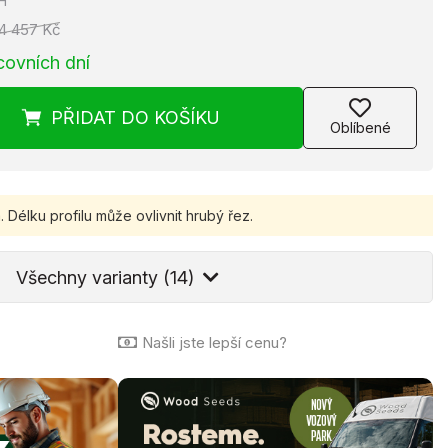
H
4 457 Kč
covních dní
PŘIDAT
DO KOŠÍKU
Oblíbené
.
Délku profilu může ovlivnit hrubý řez.
Všechny varianty (14)
Našli jste lepší cenu?