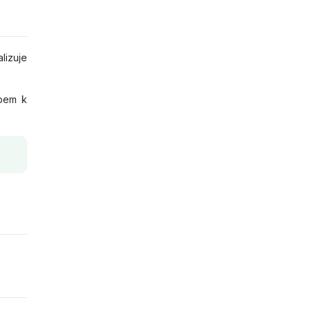
lizuje
upem k