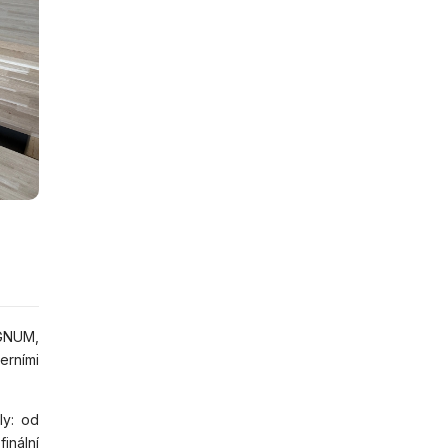
GNUM,
erními
ly: od
inální