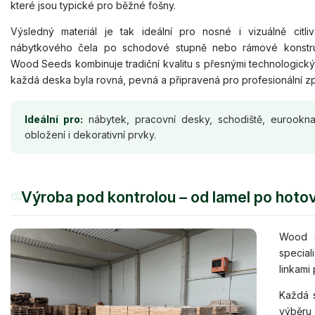
které jsou typické pro běžné fošny.
Výsledný materiál je tak ideální pro nosné i vizuálně citli
nábytkového čela po schodové stupně nebo rámové konstr
Wood Seeds kombinuje tradiční kvalitu s přesnými technologick
každá deska byla rovná, pevná a připravená pro profesionální z
Ideální pro:
nábytek, pracovní desky, schodiště, eurookna,
obložení i dekorativní prvky.
Výroba pod kontrolou – od lamel po hoto
02
Wood S
specia
linkami
Každá 
výběru 