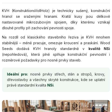
KVH (KonstruktionsVollHolz) je technicky sušený, konstrukční
hranol se sraženými hranami. Kratší kusy jsou délkově
nastavované mikrozubovým spojem, díky kterému vznikají
dlouhé profily při zachování pevnosti spoje.
Na rozdíl od klasického stavebního řeziva je KVH mnohem
stabilnější – méně pracuje, omezuje kroucení a praskání. Wood
Seeds dodává KVH hranoly standardně v
kvalitě NSi
(nepohledová), která plně splňuje konstrukční pevnostní i
rozměrové požadavky pro nosné prvky staveb.
Ideální pro:
nosné prvky střech, stěn a stropů, krovy,
dřevostavby a všechny skryté konstrukce, kde se uplatní
právě standardní kvalita
NSi
.