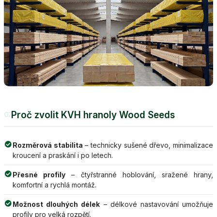
Proč zvolit KVH hranoly Wood Seeds
07
Rozměrová stabilita
– technicky sušené dřevo, minimalizace
kroucení a praskání i po letech.
Přesné profily
– čtyřstranné hoblování, sražené hrany,
komfortní a rychlá montáž.
Možnost dlouhých délek
– délkové nastavování umožňuje
profily pro velká rozpětí.