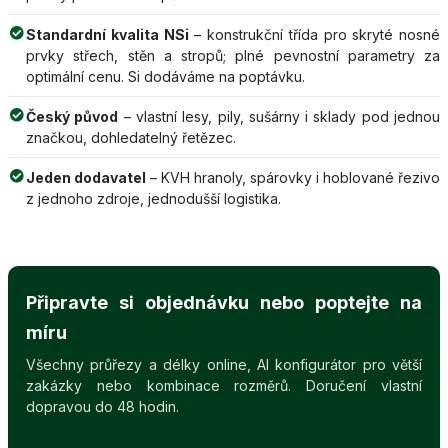
Standardní kvalita NSi
– konstrukční třída pro skryté nosné
prvky střech, stěn a stropů; plné pevnostní parametry za
optimální cenu. Si dodáváme na poptávku.
Český původ
– vlastní lesy, pily, sušárny i sklady pod jednou
značkou, dohledatelný řetězec.
Jeden dodavatel
– KVH hranoly, spárovky i hoblované řezivo
z jednoho zdroje, jednodušší logistika.
Připravte si objednávku nebo poptejte na
míru
Všechny průřezy a délky online, AI konfigurátor pro větší
zakázky nebo kombinace rozměrů. Doručení vlastní
dopravou do 48 hodin.