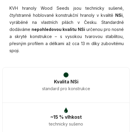
KVH hranoly Wood Seeds jsou technicky sušené,
čtyřstranně hoblované konstrukční hranoly v kvalitě
NSi
,
vyráběné na vlastních pilách v Česku. Standardně
dodáváme
nepohledovou kvalitu NSi
určenou pro nosné
a skryté konstrukce – s vysokou tvarovou stabilitou,
přesným profilem a délkami až cca 13 m díky zubovitému
spoji.
Kvalita NSi
standard pro konstrukce
~15 % vlhkost
technicky sušeno