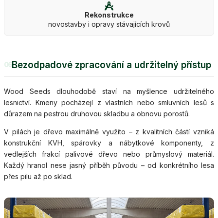
Rekonstrukce
novostavby i opravy stávajících krovů
Bezodpadové zpracování a udržitelný přístup
06
Wood Seeds dlouhodobě staví na myšlence udržitelného
lesnictví. Kmeny pocházejí z vlastních nebo smluvních lesů s
důrazem na pestrou druhovou skladbu a obnovu porostů.
V pilách je dřevo maximálně využito – z kvalitních částí vzniká
konstrukční KVH, spárovky a nábytkové komponenty, z
vedlejších frakcí palivové dřevo nebo průmyslový materiál.
Každý hranol nese jasný příběh původu – od konkrétního lesa
přes pilu až po sklad.