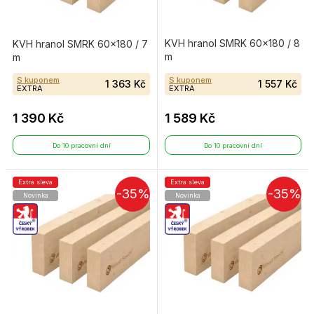
KVH hranol SMRK 60×180 / 8
KVH hranol SMRK 60×180 / 7
m
m
S kuponem
S kuponem
1 363 Kč
1 557 Kč
EXTRA
EXTRA
1 390 Kč
1 589 Kč
Do 10 pracovní dní
Do 10 pracovní dní
Extra sleva
Extra sleva
-35%
-35%
Novinka
Novinka