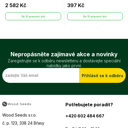
2 582 Kč
397 Kč
Do 10 pracovní dní
Do 10 pracovní dní
Nepropásněte zajímavé akce a novinky
Zaregistrujte se k odběru newsletteru a dostávejte speciální
nabídky jako první.
Přihlásit se k odběru
Potřebujete poradit?
Wood Seeds s.r.o.
+420 602 484 667
č. p. 123, 338 24 Břasy