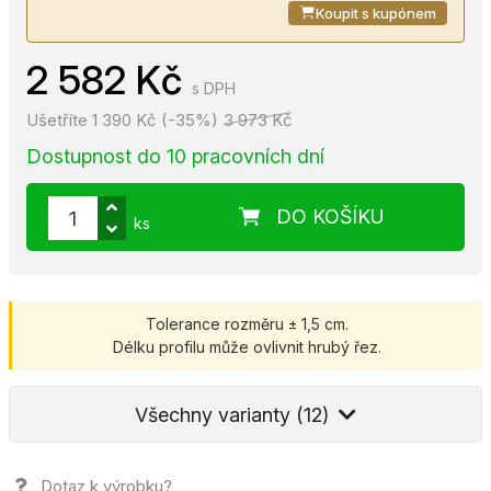
Koupit s kupónem
2 582 Kč
s DPH
Ušetříte 1 390 Kč (-35%)
3 973 Kč
Dostupnost do 10 pracovních dní
DO KOŠÍKU
ks
Tolerance rozměru ± 1,5 cm.
Délku profilu může ovlivnit hrubý řez.
Všechny varianty (12)
Dotaz k výrobku?