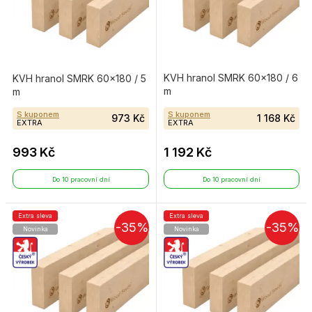
KVH hranol SMRK 60×180 / 6
KVH hranol SMRK 60×180 / 5
m
m
S kuponem
S kuponem
973 Kč
1 168 Kč
EXTRA
EXTRA
993 Kč
1 192 Kč
Do 10 pracovní dní
Do 10 pracovní dní
Extra sleva
Extra sleva
-35%
-35%
Novinka
Novinka