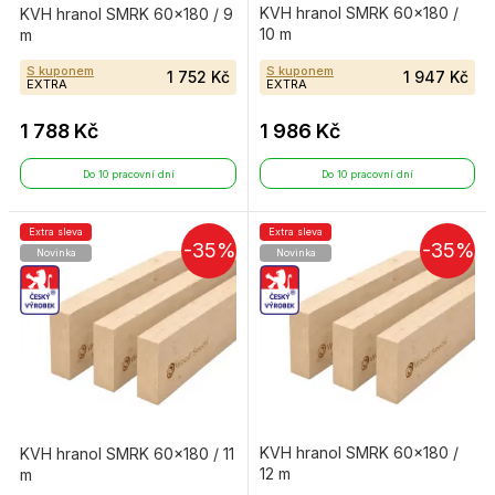
KVH hranol SMRK 60×180 /
KVH hranol SMRK 60×180 / 9
10 m
m
S kuponem
S kuponem
1 752 Kč
1 947 Kč
EXTRA
EXTRA
1 788 Kč
1 986 Kč
Do 10 pracovní dní
Do 10 pracovní dní
Extra sleva
Extra sleva
-35%
-35%
Novinka
Novinka
KVH hranol SMRK 60×180 /
KVH hranol SMRK 60×180 / 11
12 m
m