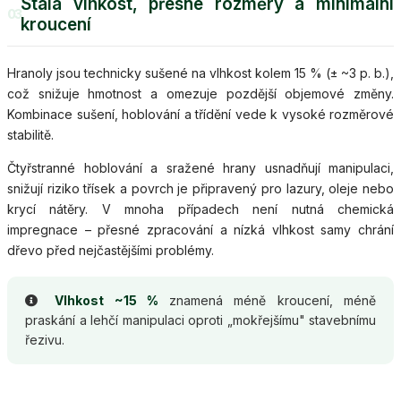
Stálá vlhkost, přesné rozměry a minimální
03
kroucení
Hranoly jsou technicky sušené na vlhkost kolem 15 % (± ~3 p. b.),
což snižuje hmotnost a omezuje pozdější objemové změny.
Kombinace sušení, hoblování a třídění vede k vysoké rozměrové
stabilitě.
Čtyřstranné hoblování a sražené hrany usnadňují manipulaci,
snižují riziko třísek a povrch je připravený pro lazury, oleje nebo
krycí nátěry. V mnoha případech není nutná chemická
impregnace – přesné zpracování a nízká vlhkost samy chrání
dřevo před nejčastějšími problémy.
Vlhkost ~15 %
znamená méně kroucení, méně
praskání a lehčí manipulaci oproti „mokřejšímu" stavebnímu
řezivu.