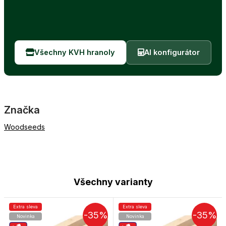
Všechny KVH hranoly
AI konfigurátor
Značka
Woodseeds
Všechny varianty
Extra sleva
Extra sleva
-35%
-35%
Novinka
Novinka