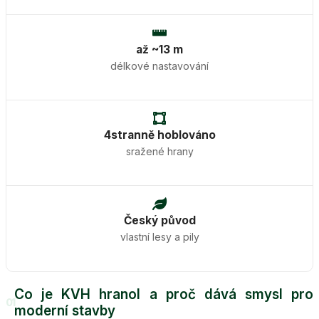
až ~13 m
délkové nastavování
4stranně hoblováno
sražené hrany
Český původ
vlastní lesy a pily
Co je KVH hranol a proč dává smysl pro
01
moderní stavby