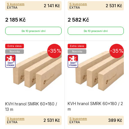
S kuponem
S kuponem
2 141 Kč
2 531 Kč
EXTRA
EXTRA
2 185 Kč
2 582 Kč
Do 10 pracovní dní
Do 10 pracovní dní
Extra sleva
Extra sleva
-35%
-35%
Novinka
Novinka
KVH hranol SMRK 60×180 / 2
KVH hranol SMRK 60×180 /
m
13 m
S kuponem
S kuponem
2 531 Kč
389 Kč
EXTRA
EXTRA