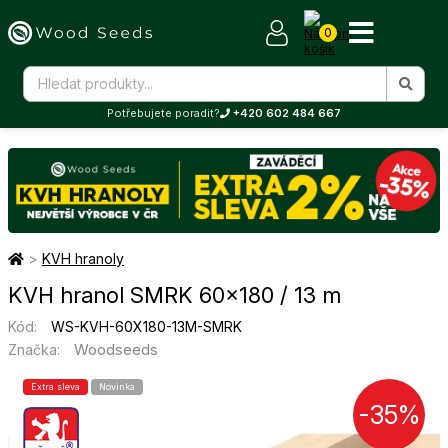
0
Potřebujete poradit?
+420 602 484 667
>
KVH hranoly
KVH hranol SMRK 60×180 / 13 m
Kód:
WS-KVH-60X180-13M-SMRK
Woodseeds
Značka:
Extra sleva
Novinka
-35%