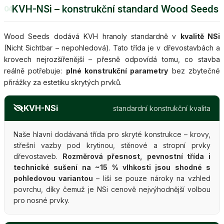
KVH-NSi – konstrukční standard Wood Seeds
04
Wood Seeds dodává KVH hranoly standardně v
kvalitě NSi
(Nicht Sichtbar – nepohledová). Tato třída je v dřevostavbách a
krovech nejrozšířenější – přesně odpovídá tomu, co stavba
reálně potřebuje:
plné konstrukční parametry
bez zbytečné
přirážky za estetiku skrytých prvků.
KVH-NSi
standardní konstrukční kvalita
Naše hlavní dodávaná třída pro skryté konstrukce – krovy,
střešní vazby pod krytinou, stěnové a stropní prvky
dřevostaveb.
Rozměrová přesnost, pevnostní třída i
technické sušení na ~15 % vlhkosti jsou shodné s
pohledovou variantou
– liší se pouze nároky na vzhled
povrchu, díky čemuž je NSi cenově nejvýhodnější volbou
pro nosné prvky.