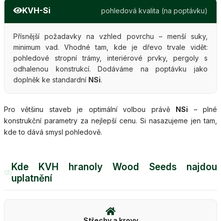
KVH-Si
pohledová kvalita (na poptávku)
Přísnější požadavky na vzhled povrchu – menší suky,
minimum vad. Vhodné tam, kde je dřevo trvale vidět:
pohledové stropní trámy, interiérové prvky, pergoly s
odhalenou konstrukcí. Dodáváme na poptávku jako
doplněk ke standardní
NSi
.
Pro většinu staveb je optimální volbou právě
NSi
– plné
konstrukční parametry za nejlepší cenu. Si nasazujeme jen tam,
kde to dává smysl pohledově.
Kde KVH hranoly Wood Seeds najdou
05
uplatnění
Střechy a krovy