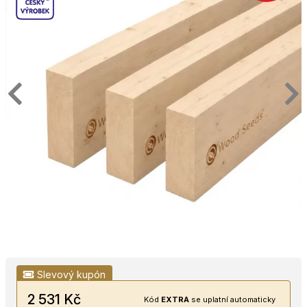
Slevový kupón
2 531 Kč
Kód
EXTRA
se uplatní automaticky