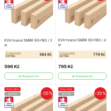
KVH hranol SMRK 60×180 / 4
KVH hranol SMRK 60×180 / 3
m
m
S kuponem
S kuponem
584 Kč
779 Kč
EXTRA
EXTRA
596 Kč
795 Kč
Do 10 pracovní dní
Do 10 pracovní dní
Extra sleva
Extra sleva
-35%
-35%
Novinka
Novinka