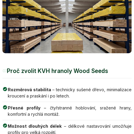
Proč zvolit KVH hranoly Wood Seeds
07
Rozměrová stabilita
– technicky sušené dřevo, minimalizace
kroucení a praskání i po letech.
Přesné profily
– čtyřstranné hoblování, sražené hrany,
komfortní a rychlá montáž.
Možnost dlouhých délek
– délkové nastavování umožňuje
profily pro velká rozpětí.