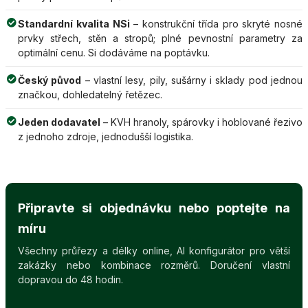
Standardní kvalita NSi
– konstrukční třída pro skryté nosné
prvky střech, stěn a stropů; plné pevnostní parametry za
optimální cenu. Si dodáváme na poptávku.
Český původ
– vlastní lesy, pily, sušárny i sklady pod jednou
značkou, dohledatelný řetězec.
Jeden dodavatel
– KVH hranoly, spárovky i hoblované řezivo
z jednoho zdroje, jednodušší logistika.
Připravte si objednávku nebo poptejte na
míru
Všechny průřezy a délky online, AI konfigurátor pro větší
zakázky nebo kombinace rozměrů. Doručení vlastní
dopravou do 48 hodin.