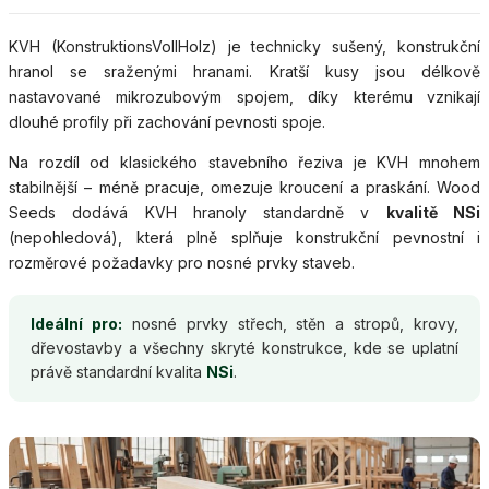
KVH (KonstruktionsVollHolz) je technicky sušený, konstrukční
hranol se sraženými hranami. Kratší kusy jsou délkově
nastavované mikrozubovým spojem, díky kterému vznikají
dlouhé profily při zachování pevnosti spoje.
Na rozdíl od klasického stavebního řeziva je KVH mnohem
stabilnější – méně pracuje, omezuje kroucení a praskání. Wood
Seeds dodává KVH hranoly standardně v
kvalitě NSi
(nepohledová), která plně splňuje konstrukční pevnostní i
rozměrové požadavky pro nosné prvky staveb.
Ideální pro:
nosné prvky střech, stěn a stropů, krovy,
dřevostavby a všechny skryté konstrukce, kde se uplatní
právě standardní kvalita
NSi
.