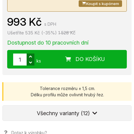
Koupit s kupónem
993 Kč
s DPH
Ušetříte 535 Kč (-35%)
1 528 Kč
Dostupnost do 10 pracovních dní
DO KOŠÍKU
ks
Tolerance rozměru ± 1,5 cm.
Délku profilu může ovlivnit hrubý řez.
Všechny varianty (12)
Dotaz k výrobku?