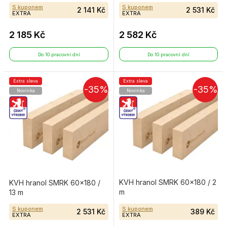
S kuponem
S kuponem
2 141 Kč
2 531 Kč
EXTRA
EXTRA
2 185 Kč
2 582 Kč
Do 10 pracovní dní
Do 10 pracovní dní
Extra sleva
Extra sleva
-35%
-35%
Novinka
Novinka
KVH hranol SMRK 60×180 / 2
KVH hranol SMRK 60×180 /
m
13 m
S kuponem
S kuponem
2 531 Kč
389 Kč
EXTRA
EXTRA