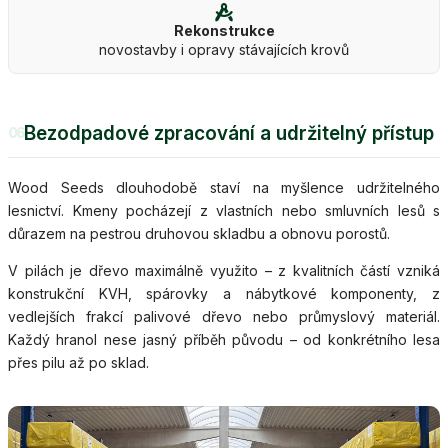
Rekonstrukce
novostavby i opravy stávajících krovů
Bezodpadové zpracování a udržitelný přístup
06
Wood Seeds dlouhodobě staví na myšlence udržitelného
lesnictví. Kmeny pocházejí z vlastních nebo smluvních lesů s
důrazem na pestrou druhovou skladbu a obnovu porostů.
V pilách je dřevo maximálně využito – z kvalitních částí vzniká
konstrukční KVH, spárovky a nábytkové komponenty, z
vedlejších frakcí palivové dřevo nebo průmyslový materiál.
Každý hranol nese jasný příběh původu – od konkrétního lesa
přes pilu až po sklad.