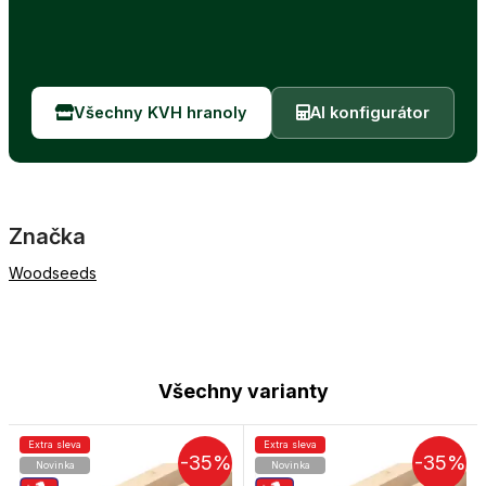
Všechny KVH hranoly
AI konfigurátor
Značka
Woodseeds
Všechny varianty
Extra sleva
Extra sleva
-35%
-35%
Novinka
Novinka