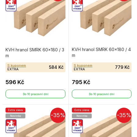
KVH hranol SMRK 60×180 / 4
KVH hranol SMRK 60×180 / 3
m
m
S kuponem
S kuponem
584 Kč
779 Kč
EXTRA
EXTRA
596 Kč
795 Kč
Do 10 pracovní dní
Do 10 pracovní dní
Extra sleva
Extra sleva
-35%
-35%
Novinka
Novinka