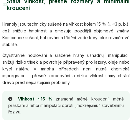
Stálá vlhkost, přesné rozměry a minimální
03
kroucení
Hranoly jsou technicky sušené na vlhkost kolem 15 % (± ~3 p. b.),
což snižuje hmotnost a omezuje pozdější objemové změny.
Kombinace sušení, hoblování a třídění vede k vysoké rozměrové
stabilitě.
Čtyřstranné hoblování a sražené hrany usnadňují manipulaci,
snižují riziko třísek a povrch je připravený pro lazury, oleje nebo
krycí nátěry. V mnoha případech není nutná chemická
impregnace – přesné zpracování a nízká vlhkost samy chrání
dřevo před nejčastějšími problémy.
Vlhkost ~15 %
znamená méně kroucení, méně
praskání a lehčí manipulaci oproti „mokřejšímu" stavebnímu
řezivu.