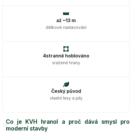
až ~13 m
délkové nastavování
4stranně hoblováno
sražené hrany
Český původ
vlastní lesy a pily
Co je KVH hranol a proč dává smysl pro
01
moderní stavby