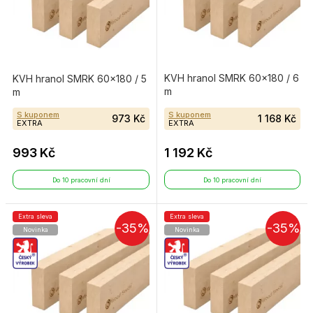
KVH hranol SMRK 60×180 / 6
KVH hranol SMRK 60×180 / 5
m
m
S kuponem
S kuponem
973 Kč
1 168 Kč
EXTRA
EXTRA
993 Kč
1 192 Kč
Do 10 pracovní dní
Do 10 pracovní dní
Extra sleva
Extra sleva
-35%
-35%
Novinka
Novinka