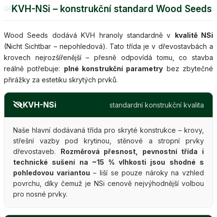
KVH-NSi – konstrukční standard Wood Seeds
04
Wood Seeds dodává KVH hranoly standardně v
kvalitě NSi
(Nicht Sichtbar – nepohledová). Tato třída je v dřevostavbách a
krovech nejrozšířenější – přesně odpovídá tomu, co stavba
reálně potřebuje:
plné konstrukční parametry
bez zbytečné
přirážky za estetiku skrytých prvků.
KVH-NSi
standardní konstrukční kvalita
Naše hlavní dodávaná třída pro skryté konstrukce – krovy,
střešní vazby pod krytinou, stěnové a stropní prvky
dřevostaveb.
Rozměrová přesnost, pevnostní třída i
technické sušení na ~15 % vlhkosti jsou shodné s
pohledovou variantou
– liší se pouze nároky na vzhled
povrchu, díky čemuž je NSi cenově nejvýhodnější volbou
pro nosné prvky.