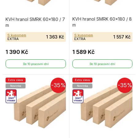
KVH hranol SMRK 60×180 / 8
KVH hranol SMRK 60×180 / 7
m
m
S kuponem
S kuponem
1 363 Kč
1 557 Kč
EXTRA
EXTRA
1 390 Kč
1 589 Kč
Do 10 pracovní dní
Do 10 pracovní dní
Extra sleva
Extra sleva
-35%
-35%
Novinka
Novinka