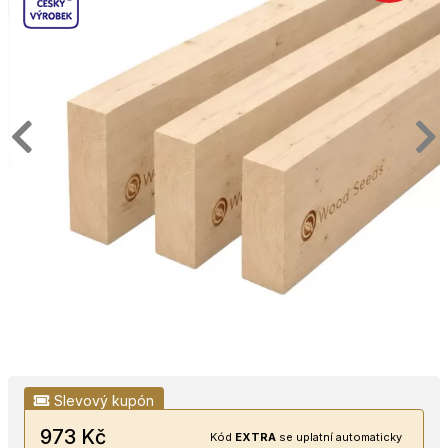
Slevový kupón
973 Kč
Kód
EXTRA
se uplatní automaticky