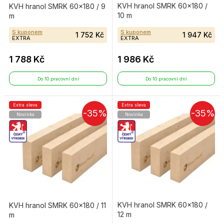
KVH hranol SMRK 60×180 /
KVH hranol SMRK 60×180 / 9
10 m
m
S kuponem
S kuponem
1 752 Kč
1 947 Kč
EXTRA
EXTRA
1 788 Kč
1 986 Kč
Do 10 pracovní dní
Do 10 pracovní dní
Extra sleva
Extra sleva
-35%
-35%
Novinka
Novinka
KVH hranol SMRK 60×180 /
KVH hranol SMRK 60×180 / 11
12 m
m