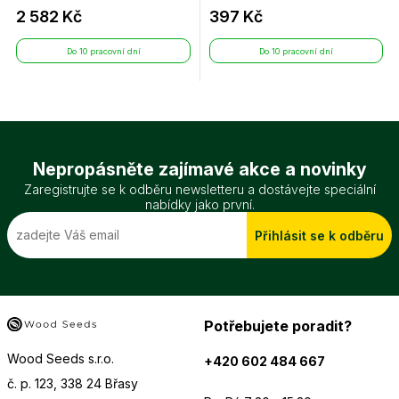
2 582 Kč
397 Kč
Do 10 pracovní dní
Do 10 pracovní dní
Nepropásněte zajímavé akce a novinky
Zaregistrujte se k odběru newsletteru a dostávejte speciální
nabídky jako první.
Přihlásit se k odběru
Potřebujete poradit?
Wood Seeds s.r.o.
+420 602 484 667
č. p. 123, 338 24 Břasy