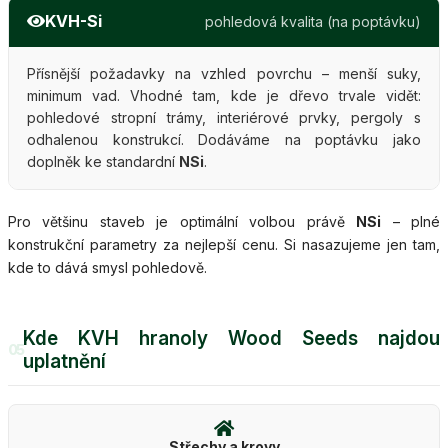
KVH-Si
pohledová kvalita (na poptávku)
Přísnější požadavky na vzhled povrchu – menší suky,
minimum vad. Vhodné tam, kde je dřevo trvale vidět:
pohledové stropní trámy, interiérové prvky, pergoly s
odhalenou konstrukcí. Dodáváme na poptávku jako
doplněk ke standardní
NSi
.
Pro většinu staveb je optimální volbou právě
NSi
– plné
konstrukční parametry za nejlepší cenu. Si nasazujeme jen tam,
kde to dává smysl pohledově.
Kde KVH hranoly Wood Seeds najdou
05
uplatnění
Střechy a krovy