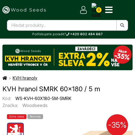
0
Potřebujete poradit?
+420 602 484 667
>
KVH hranoly
KVH hranol SMRK 60×180 / 5 m
Kód:
WS-KVH-60X180-5M-SMRK
Woodseeds
Značka:
Extra sleva
Novinka
-35%