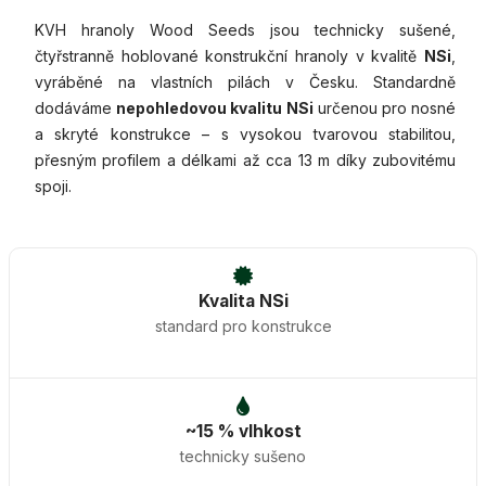
KVH hranoly Wood Seeds jsou technicky sušené,
čtyřstranně hoblované konstrukční hranoly v kvalitě
NSi
,
vyráběné na vlastních pilách v Česku. Standardně
dodáváme
nepohledovou kvalitu NSi
určenou pro nosné
a skryté konstrukce – s vysokou tvarovou stabilitou,
přesným profilem a délkami až cca 13 m díky zubovitému
spoji.
Kvalita NSi
standard pro konstrukce
~15 % vlhkost
technicky sušeno