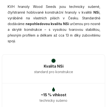
KVH hranoly Wood Seeds jsou technicky sušené,
čtyřstranně hoblované konstrukční hranoly v kvalitě
NSi
,
vyráběné na vlastních pilách v Česku. Standardně
dodáváme
nepohledovou kvalitu NSi
určenou pro nosné
a skryté konstrukce – s vysokou tvarovou stabilitou,
přesným profilem a délkami až cca 13 m díky zubovitému
spoji.
Kvalita NSi
standard pro konstrukce
~15 % vlhkost
technicky sušeno