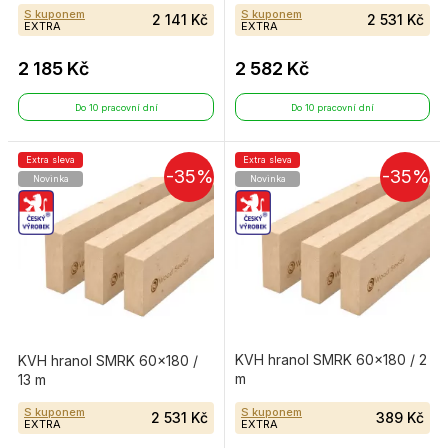
S kuponem
S kuponem
2 141 Kč
2 531 Kč
EXTRA
EXTRA
2 185 Kč
2 582 Kč
Do 10 pracovní dní
Do 10 pracovní dní
Extra sleva
Extra sleva
-35%
-35%
Novinka
Novinka
KVH hranol SMRK 60×180 / 2
KVH hranol SMRK 60×180 /
m
13 m
S kuponem
S kuponem
2 531 Kč
389 Kč
EXTRA
EXTRA