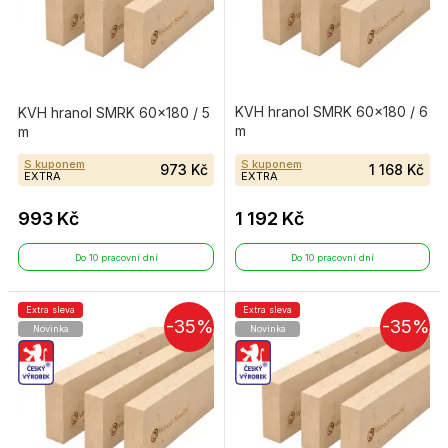
KVH hranol SMRK 60×180 / 6
KVH hranol SMRK 60×180 / 5
m
m
S kuponem
S kuponem
973 Kč
1 168 Kč
EXTRA
EXTRA
993 Kč
1 192 Kč
Do 10 pracovní dní
Do 10 pracovní dní
Extra sleva
Extra sleva
-35%
-35%
Novinka
Novinka