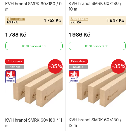
KVH hranol SMRK 60×180 /
KVH hranol SMRK 60×180 / 9
10 m
m
S kuponem
S kuponem
1 752 Kč
1 947 Kč
EXTRA
EXTRA
1 788 Kč
1 986 Kč
Do 10 pracovní dní
Do 10 pracovní dní
Extra sleva
Extra sleva
-35%
-35%
Novinka
Novinka
KVH hranol SMRK 60×180 /
KVH hranol SMRK 60×180 / 11
12 m
m