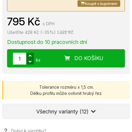
Koupit s kupónem
795 Kč
s DPH
Ušetříte 428 Kč (-35%)
1 222 Kč
Dostupnost do 10 pracovních dní
DO KOŠÍKU
ks
Tolerance rozměru ± 1,5 cm.
Délku profilu může ovlivnit hrubý řez.
Všechny varianty (12)
Dotaz k výrobku?