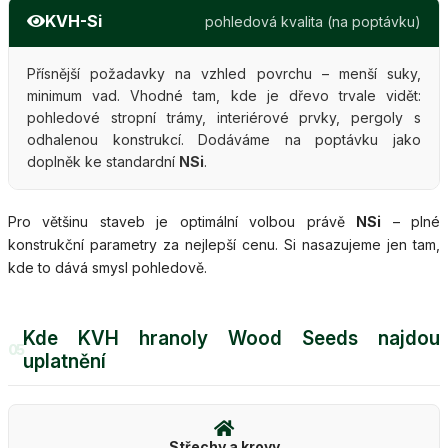
KVH-Si
pohledová kvalita (na poptávku)
Přísnější požadavky na vzhled povrchu – menší suky,
minimum vad. Vhodné tam, kde je dřevo trvale vidět:
pohledové stropní trámy, interiérové prvky, pergoly s
odhalenou konstrukcí. Dodáváme na poptávku jako
doplněk ke standardní
NSi
.
Pro většinu staveb je optimální volbou právě
NSi
– plné
konstrukční parametry za nejlepší cenu. Si nasazujeme jen tam,
kde to dává smysl pohledově.
Kde KVH hranoly Wood Seeds najdou
05
uplatnění
Střechy a krovy