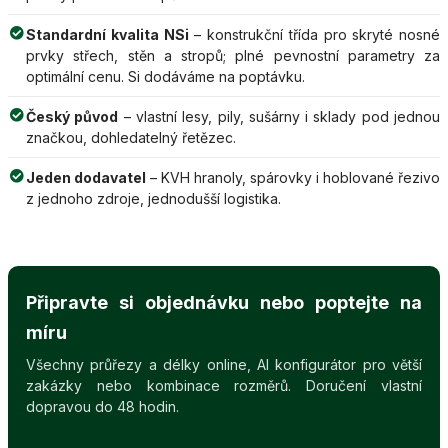
Standardní kvalita NSi
– konstrukční třída pro skryté nosné
prvky střech, stěn a stropů; plné pevnostní parametry za
optimální cenu. Si dodáváme na poptávku.
Český původ
– vlastní lesy, pily, sušárny i sklady pod jednou
značkou, dohledatelný řetězec.
Jeden dodavatel
– KVH hranoly, spárovky i hoblované řezivo
z jednoho zdroje, jednodušší logistika.
Připravte si objednávku nebo poptejte na
míru
Všechny průřezy a délky online, AI konfigurátor pro větší
zakázky nebo kombinace rozměrů. Doručení vlastní
dopravou do 48 hodin.