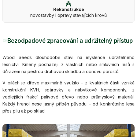
Rekonstrukce
novostavby i opravy stávajících krovů
Bezodpadové zpracování a udržitelný přístup
06
Wood Seeds dlouhodobě staví na myšlence udržitelného
lesnictví. Kmeny pocházejí z vlastních nebo smluvních lesů s
důrazem na pestrou druhovou skladbu a obnovu porostů.
V pilách je dřevo maximálně využito – z kvalitních částí vzniká
konstrukční KVH, spárovky a nábytkové komponenty, z
vedlejších frakcí palivové dřevo nebo průmyslový materiál.
Každý hranol nese jasný příběh původu – od konkrétního lesa
přes pilu až po sklad.