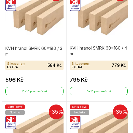
KVH hranol SMRK 60×180 / 4
KVH hranol SMRK 60×180 / 3
m
m
S kuponem
S kuponem
584 Kč
779 Kč
EXTRA
EXTRA
596 Kč
795 Kč
Do 10 pracovní dní
Do 10 pracovní dní
Extra sleva
Extra sleva
-35%
-35%
Novinka
Novinka