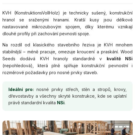
KVH (KonstruktionsVollHolz) je technicky sušený, konstrukční
hranol se sraženými hranami. Kratší kusy jsou délkově
nastavované mikrozubovým spojem, díky kterému vznikají
dlouhé profily při zachování pevnosti spoje.
Na rozdíl od klasického stavebního řeziva je KVH mnohem
stabilnější – méně pracuje, omezuje kroucení a praskání. Wood
Seeds dodává KVH hranoly standardně v
kvalitě NSi
(nepohledová), která plně splňuje konstrukční pevnostní i
rozměrové požadavky pro nosné prvky staveb.
Ideální pro:
nosné prvky střech, stěn a stropů, krovy,
dřevostavby a všechny skryté konstrukce, kde se uplatní
právě standardní kvalita
NSi
.