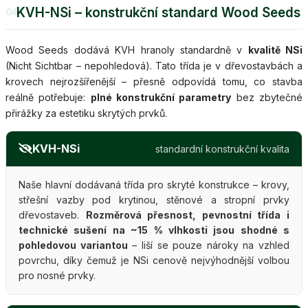
KVH-NSi – konstrukční standard Wood Seeds
04
Wood Seeds dodává KVH hranoly standardně v
kvalitě NSi
(Nicht Sichtbar – nepohledová). Tato třída je v dřevostavbách a
krovech nejrozšířenější – přesně odpovídá tomu, co stavba
reálně potřebuje:
plné konstrukční parametry
bez zbytečné
přirážky za estetiku skrytých prvků.
KVH-NSi
standardní konstrukční kvalita
Naše hlavní dodávaná třída pro skryté konstrukce – krovy,
střešní vazby pod krytinou, stěnové a stropní prvky
dřevostaveb.
Rozměrová přesnost, pevnostní třída i
technické sušení na ~15 % vlhkosti jsou shodné s
pohledovou variantou
– liší se pouze nároky na vzhled
povrchu, díky čemuž je NSi cenově nejvýhodnější volbou
pro nosné prvky.