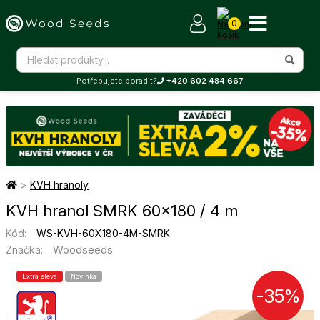
0
Potřebujete poradit?
+420 602 484 667
>
KVH hranoly
KVH hranol SMRK 60×180 / 4 m
Kód:
WS-KVH-60X180-4M-SMRK
Woodseeds
Značka:
Extra sleva
Novinka
-35%