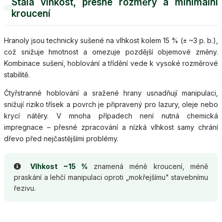
Stálá vlhkost, přesné rozměry a minimální
03
kroucení
Hranoly jsou technicky sušené na vlhkost kolem 15 % (± ~3 p. b.),
což snižuje hmotnost a omezuje pozdější objemové změny.
Kombinace sušení, hoblování a třídění vede k vysoké rozměrové
stabilitě.
Čtyřstranné hoblování a sražené hrany usnadňují manipulaci,
snižují riziko třísek a povrch je připravený pro lazury, oleje nebo
krycí nátěry. V mnoha případech není nutná chemická
impregnace – přesné zpracování a nízká vlhkost samy chrání
dřevo před nejčastějšími problémy.
Vlhkost ~15 %
znamená méně kroucení, méně
praskání a lehčí manipulaci oproti „mokřejšímu" stavebnímu
řezivu.