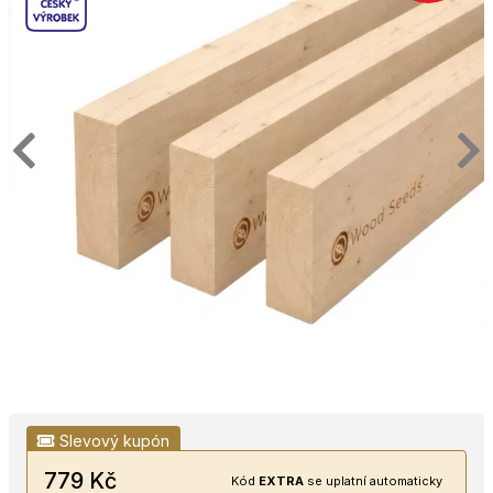
Slevový kupón
779 Kč
Kód
EXTRA
se uplatní automaticky