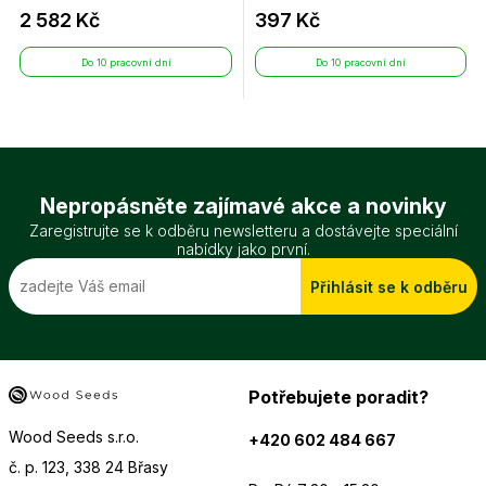
2 582 Kč
397 Kč
Do 10 pracovní dní
Do 10 pracovní dní
Nepropásněte zajímavé akce a novinky
Zaregistrujte se k odběru newsletteru a dostávejte speciální
nabídky jako první.
Přihlásit se k odběru
Potřebujete poradit?
Wood Seeds s.r.o.
+420 602 484 667
č. p. 123, 338 24 Břasy