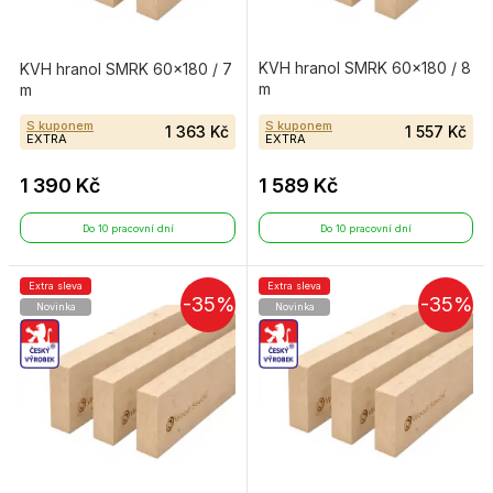
KVH hranol SMRK 60×180 / 8
KVH hranol SMRK 60×180 / 7
m
m
S kuponem
S kuponem
1 363 Kč
1 557 Kč
EXTRA
EXTRA
1 390 Kč
1 589 Kč
Do 10 pracovní dní
Do 10 pracovní dní
Extra sleva
Extra sleva
-35%
-35%
Novinka
Novinka