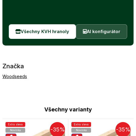
Všechny KVH hranoly
AI konfigurátor
Značka
Woodseeds
Všechny varianty
Extra sleva
Extra sleva
-35%
-35%
Novinka
Novinka