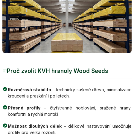
Proč zvolit KVH hranoly Wood Seeds
07
Rozměrová stabilita
– technicky sušené dřevo, minimalizace
kroucení a praskání i po letech.
Přesné profily
– čtyřstranné hoblování, sražené hrany,
komfortní a rychlá montáž.
Možnost dlouhých délek
– délkové nastavování umožňuje
profily pro velká rozpětí.