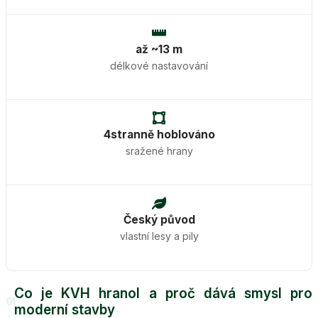
až ~13 m
délkové nastavování
4stranně hoblováno
sražené hrany
Český původ
vlastní lesy a pily
Co je KVH hranol a proč dává smysl pro
01
moderní stavby