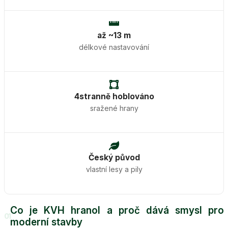
až ~13 m
délkové nastavování
4stranně hoblováno
sražené hrany
Český původ
vlastní lesy a pily
Co je KVH hranol a proč dává smysl pro
01
moderní stavby