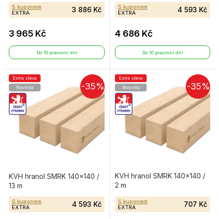
S kuponem
S kuponem
3 886 Kč
4 593 Kč
EXTRA
EXTRA
3 965 Kč
4 686 Kč
Do 10 pracovní dní
Do 10 pracovní dní
Extra sleva
Extra sleva
-35%
-35%
Novinka
Novinka
KVH hranol SMRK 140×140 /
KVH hranol SMRK 140×140 /
2 m
13 m
S kuponem
S kuponem
4 593 Kč
707 Kč
EXTRA
EXTRA