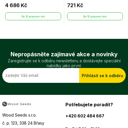
4 686 Kč
721 Kč
Do 10 pracovní dní
Do 10 pracovní dní
Nepropásněte zajímavé akce a novinky
Zaregistrujte se k odběru newsletteru a dostávejte speciální
nabídky jako první.
Přihlásit se k odběru
Potřebujete poradit?
Wood Seeds s.r.o.
+420 602 484 667
č. p. 123, 338 24 Břasy