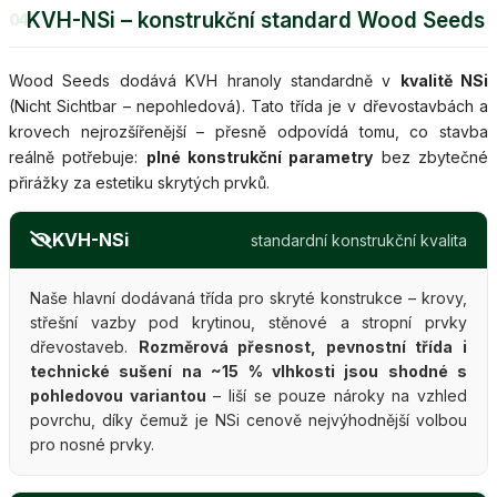
KVH-NSi – konstrukční standard Wood Seeds
04
Wood Seeds dodává KVH hranoly standardně v
kvalitě NSi
(Nicht Sichtbar – nepohledová). Tato třída je v dřevostavbách a
krovech nejrozšířenější – přesně odpovídá tomu, co stavba
reálně potřebuje:
plné konstrukční parametry
bez zbytečné
přirážky za estetiku skrytých prvků.
KVH-NSi
standardní konstrukční kvalita
Naše hlavní dodávaná třída pro skryté konstrukce – krovy,
střešní vazby pod krytinou, stěnové a stropní prvky
dřevostaveb.
Rozměrová přesnost, pevnostní třída i
technické sušení na ~15 % vlhkosti jsou shodné s
pohledovou variantou
– liší se pouze nároky na vzhled
povrchu, díky čemuž je NSi cenově nejvýhodnější volbou
pro nosné prvky.