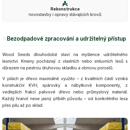
Rekonstrukce
novostavby i opravy stávajících krovů
Bezodpadové zpracování a udržitelný přístup
06
Wood Seeds dlouhodobě staví na myšlence udržitelného
lesnictví. Kmeny pocházejí z vlastních nebo smluvních lesů s
důrazem na pestrou druhovou skladbu a obnovu porostů.
V pilách je dřevo maximálně využito – z kvalitních částí vzniká
konstrukční KVH, spárovky a nábytkové komponenty, z
vedlejších frakcí palivové dřevo nebo průmyslový materiál.
Každý hranol nese jasný příběh původu – od konkrétního lesa
přes pilu až po sklad.