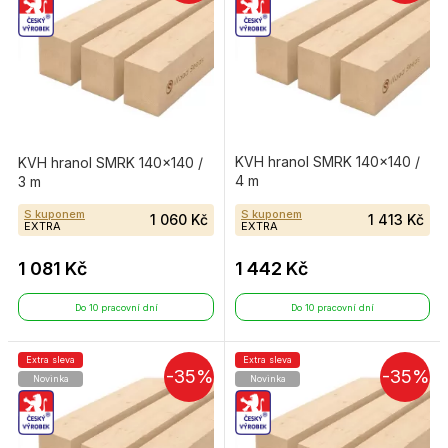
KVH hranol SMRK 140×140 /
KVH hranol SMRK 140×140 /
4 m
3 m
S kuponem
S kuponem
1 060 Kč
1 413 Kč
EXTRA
EXTRA
1 081 Kč
1 442 Kč
Do 10 pracovní dní
Do 10 pracovní dní
Extra sleva
Extra sleva
-35%
-35%
Novinka
Novinka