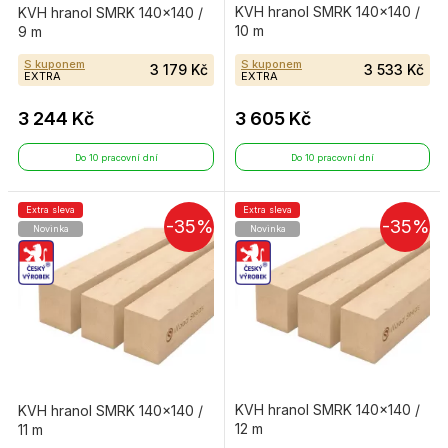
KVH hranol SMRK 140×140 /
KVH hranol SMRK 140×140 /
10 m
9 m
S kuponem
S kuponem
3 179 Kč
3 533 Kč
EXTRA
EXTRA
3 244 Kč
3 605 Kč
Do 10 pracovní dní
Do 10 pracovní dní
Extra sleva
Extra sleva
-35%
-35%
Novinka
Novinka
KVH hranol SMRK 140×140 /
KVH hranol SMRK 140×140 /
12 m
11 m