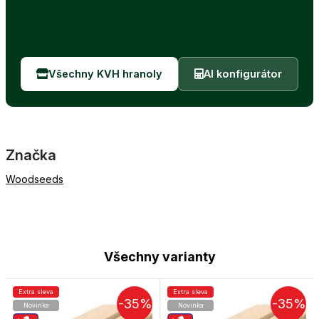
Všechny KVH hranoly
AI konfigurátor
Značka
Woodseeds
Všechny varianty
Extra sleva
Extra sleva
-35%
-35%
Novinka
Novinka