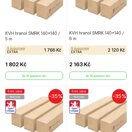
KVH hranol SMRK 140×140 /
KVH hranol SMRK 140×140 /
6 m
5 m
S kuponem
S kuponem
1 766 Kč
2 120 Kč
EXTRA
EXTRA
1 802 Kč
2 163 Kč
Do 10 pracovní dní
Do 10 pracovní dní
Extra sleva
Extra sleva
-35%
-35%
Novinka
Novinka