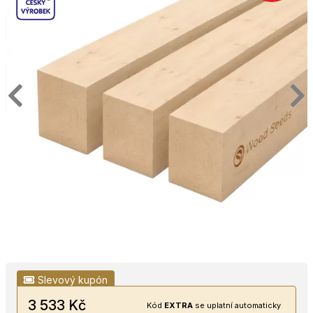
Slevový kupón
3 533 Kč
Kód
EXTRA
se uplatní automaticky