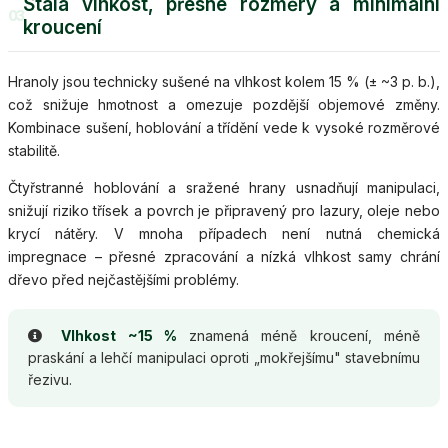
Stálá vlhkost, přesné rozměry a minimální
03
kroucení
Hranoly jsou technicky sušené na vlhkost kolem 15 % (± ~3 p. b.),
což snižuje hmotnost a omezuje pozdější objemové změny.
Kombinace sušení, hoblování a třídění vede k vysoké rozměrové
stabilitě.
Čtyřstranné hoblování a sražené hrany usnadňují manipulaci,
snižují riziko třísek a povrch je připravený pro lazury, oleje nebo
krycí nátěry. V mnoha případech není nutná chemická
impregnace – přesné zpracování a nízká vlhkost samy chrání
dřevo před nejčastějšími problémy.
Vlhkost ~15 %
znamená méně kroucení, méně
praskání a lehčí manipulaci oproti „mokřejšímu" stavebnímu
řezivu.