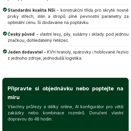
Standardní kvalita NSi
– konstrukční třída pro skryté nosné
prvky střech, stěn a stropů; plné pevnostní parametry za
optimální cenu. Si dodáváme na poptávku.
Český původ
– vlastní lesy, pily, sušárny i sklady pod jednou
značkou, dohledatelný řetězec.
Jeden dodavatel
– KVH hranoly, spárovky i hoblované řezivo
z jednoho zdroje, jednodušší logistika.
Připravte si objednávku nebo poptejte na
míru
Všechny průřezy a délky online, AI konfigurátor pro větší
zakázky nebo kombinace rozměrů. Doručení vlastní
dopravou do 48 hodin.