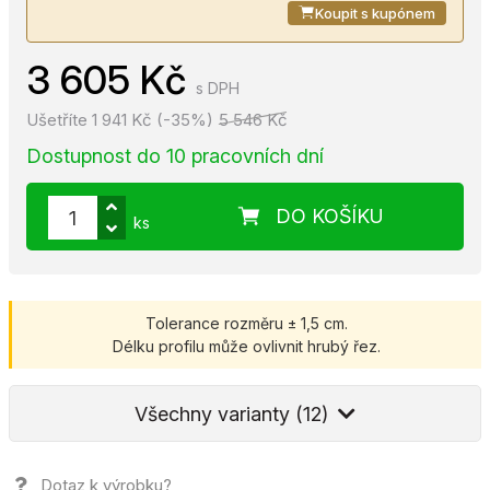
Koupit s kupónem
3 605 Kč
s DPH
Ušetříte 1 941 Kč (-35%)
5 546 Kč
Dostupnost do 10 pracovních dní
DO KOŠÍKU
ks
Tolerance rozměru ± 1,5 cm.
Délku profilu může ovlivnit hrubý řez.
Všechny varianty (12)
Dotaz k výrobku?