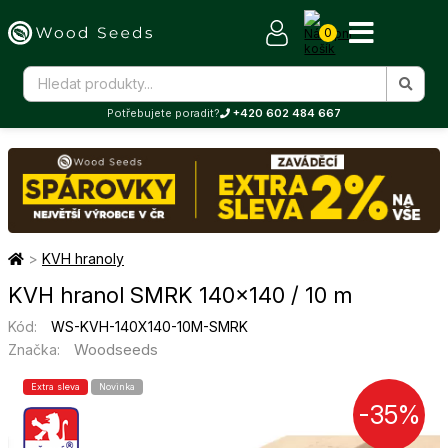
0
Potřebujete poradit?
+420 602 484 667
>
KVH hranoly
KVH hranol SMRK 140×140 / 10 m
Kód:
WS-KVH-140X140-10M-SMRK
Woodseeds
Značka:
Extra sleva
Novinka
-35%