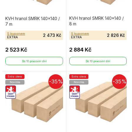
KVH hranol SMRK 140×140 /
KVH hranol SMRK 140×140 /
8 m
7 m
S kuponem
S kuponem
2 473 Kč
2 826 Kč
EXTRA
EXTRA
2 523 Kč
2 884 Kč
Do 10 pracovní dní
Do 10 pracovní dní
Extra sleva
Extra sleva
-35%
-35%
Novinka
Novinka