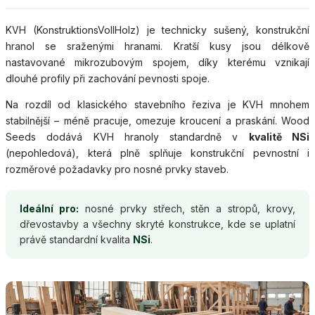
KVH (KonstruktionsVollHolz) je technicky sušený, konstrukční
hranol se sraženými hranami. Kratší kusy jsou délkově
nastavované mikrozubovým spojem, díky kterému vznikají
dlouhé profily při zachování pevnosti spoje.
Na rozdíl od klasického stavebního řeziva je KVH mnohem
stabilnější – méně pracuje, omezuje kroucení a praskání. Wood
Seeds dodává KVH hranoly standardně v
kvalitě NSi
(nepohledová), která plně splňuje konstrukční pevnostní i
rozměrové požadavky pro nosné prvky staveb.
Ideální pro:
nosné prvky střech, stěn a stropů, krovy,
dřevostavby a všechny skryté konstrukce, kde se uplatní
právě standardní kvalita
NSi
.