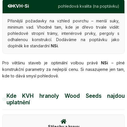
KVH-Si
pohledová kvalita (na poptávku)
Přísnější požadavky na vzhled povrchu – menší suky,
minimum vad. Vhodné tam, kde je dřevo trvale vidět:
pohledové stropní trámy, interiérové prvky, pergoly s
odhalenou konstrukcí. Dodáváme na poptávku jako
doplněk ke standardní
NSi
.
Pro většinu staveb je optimální volbou právě
NSi
– plné
konstrukční parametry za nejlepší cenu. Si nasazujeme jen tam,
kde to dává smysl pohledově.
Kde KVH hranoly Wood Seeds najdou
05
uplatnění
Střechy a krovy