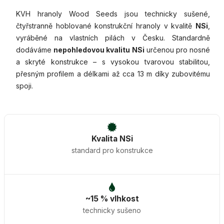
KVH hranoly Wood Seeds jsou technicky sušené,
čtyřstranně hoblované konstrukční hranoly v kvalitě
NSi
,
vyráběné na vlastních pilách v Česku. Standardně
dodáváme
nepohledovou kvalitu NSi
určenou pro nosné
a skryté konstrukce – s vysokou tvarovou stabilitou,
přesným profilem a délkami až cca 13 m díky zubovitému
spoji.
Kvalita NSi
standard pro konstrukce
~15 % vlhkost
technicky sušeno