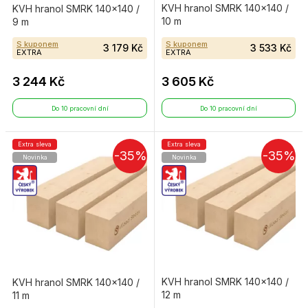
KVH hranol SMRK 140×140 /
KVH hranol SMRK 140×140 /
10 m
9 m
S kuponem
S kuponem
3 179 Kč
3 533 Kč
EXTRA
EXTRA
3 244 Kč
3 605 Kč
Do 10 pracovní dní
Do 10 pracovní dní
Extra sleva
Extra sleva
-35%
-35%
Novinka
Novinka
KVH hranol SMRK 140×140 /
KVH hranol SMRK 140×140 /
12 m
11 m