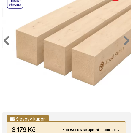
Slevový kupón
3 179 Kč
Kód
EXTRA
se uplatní automaticky