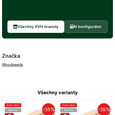
Všechny KVH hranoly
AI konfigurátor
Značka
Woodseeds
Všechny varianty
Extra sleva
Extra sleva
-35%
-35%
Novinka
Novinka