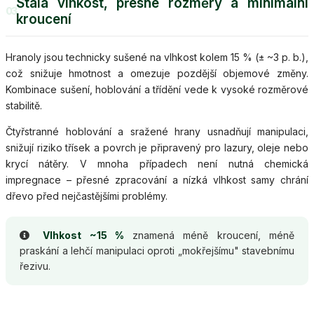
Stálá vlhkost, přesné rozměry a minimální
03
kroucení
Hranoly jsou technicky sušené na vlhkost kolem 15 % (± ~3 p. b.),
což snižuje hmotnost a omezuje pozdější objemové změny.
Kombinace sušení, hoblování a třídění vede k vysoké rozměrové
stabilitě.
Čtyřstranné hoblování a sražené hrany usnadňují manipulaci,
snižují riziko třísek a povrch je připravený pro lazury, oleje nebo
krycí nátěry. V mnoha případech není nutná chemická
impregnace – přesné zpracování a nízká vlhkost samy chrání
dřevo před nejčastějšími problémy.
Vlhkost ~15 %
znamená méně kroucení, méně
praskání a lehčí manipulaci oproti „mokřejšímu" stavebnímu
řezivu.