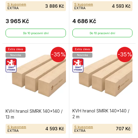
S kuponem
S kuponem
3 886 Kč
4 593 Kč
EXTRA
EXTRA
3 965 Kč
4 686 Kč
Do 10 pracovní dní
Do 10 pracovní dní
Extra sleva
Extra sleva
-35%
-35%
Novinka
Novinka
KVH hranol SMRK 140×140 /
KVH hranol SMRK 140×140 /
2 m
13 m
S kuponem
S kuponem
4 593 Kč
707 Kč
EXTRA
EXTRA