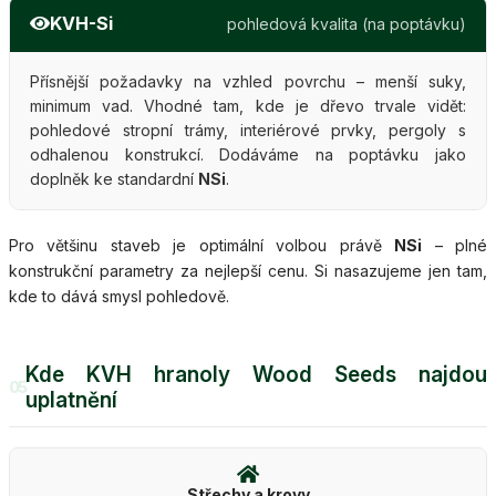
KVH-Si
pohledová kvalita (na poptávku)
Přísnější požadavky na vzhled povrchu – menší suky,
minimum vad. Vhodné tam, kde je dřevo trvale vidět:
pohledové stropní trámy, interiérové prvky, pergoly s
odhalenou konstrukcí. Dodáváme na poptávku jako
doplněk ke standardní
NSi
.
Pro většinu staveb je optimální volbou právě
NSi
– plné
konstrukční parametry za nejlepší cenu. Si nasazujeme jen tam,
kde to dává smysl pohledově.
Kde KVH hranoly Wood Seeds najdou
05
uplatnění
Střechy a krovy