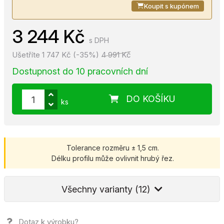
Koupit s kupónem
3 244 Kč
s DPH
Ušetříte 1 747 Kč (-35%)
4 991 Kč
Dostupnost do 10 pracovních dní
DO KOŠÍKU
ks
Tolerance rozměru ± 1,5 cm.
Délku profilu může ovlivnit hrubý řez.
Všechny varianty (12)
Dotaz k výrobku?