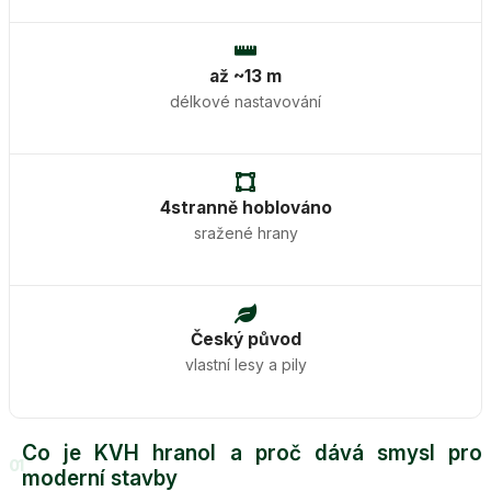
až ~13 m
délkové nastavování
4stranně hoblováno
sražené hrany
Český původ
vlastní lesy a pily
Co je KVH hranol a proč dává smysl pro
01
moderní stavby