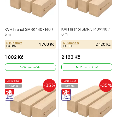
KVH hranol SMRK 140×140 /
KVH hranol SMRK 140×140 /
6 m
5 m
S kuponem
S kuponem
1 766 Kč
2 120 Kč
EXTRA
EXTRA
1 802 Kč
2 163 Kč
Do 10 pracovní dní
Do 10 pracovní dní
Extra sleva
Extra sleva
-35%
-35%
Novinka
Novinka