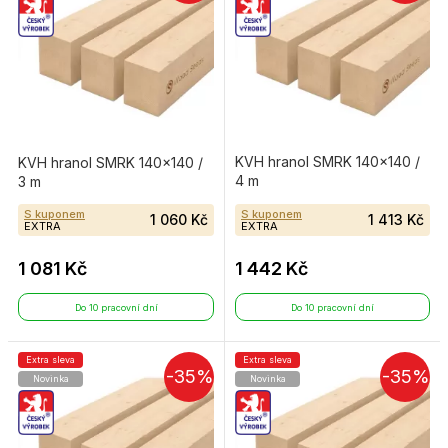
KVH hranol SMRK 140×140 /
KVH hranol SMRK 140×140 /
4 m
3 m
S kuponem
S kuponem
1 060 Kč
1 413 Kč
EXTRA
EXTRA
1 081 Kč
1 442 Kč
Do 10 pracovní dní
Do 10 pracovní dní
Extra sleva
Extra sleva
-35%
-35%
Novinka
Novinka