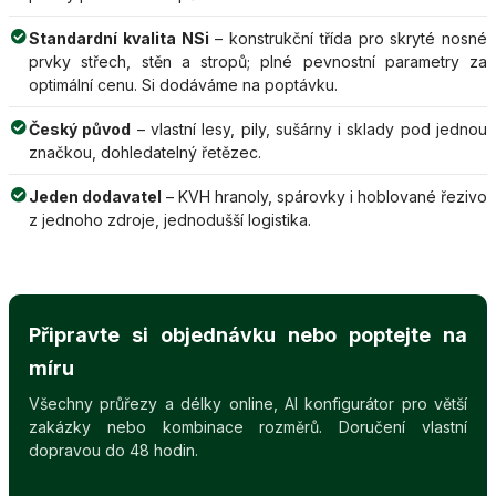
Standardní kvalita NSi
– konstrukční třída pro skryté nosné
prvky střech, stěn a stropů; plné pevnostní parametry za
optimální cenu. Si dodáváme na poptávku.
Český původ
– vlastní lesy, pily, sušárny i sklady pod jednou
značkou, dohledatelný řetězec.
Jeden dodavatel
– KVH hranoly, spárovky i hoblované řezivo
z jednoho zdroje, jednodušší logistika.
Připravte si objednávku nebo poptejte na
míru
Všechny průřezy a délky online, AI konfigurátor pro větší
zakázky nebo kombinace rozměrů. Doručení vlastní
dopravou do 48 hodin.