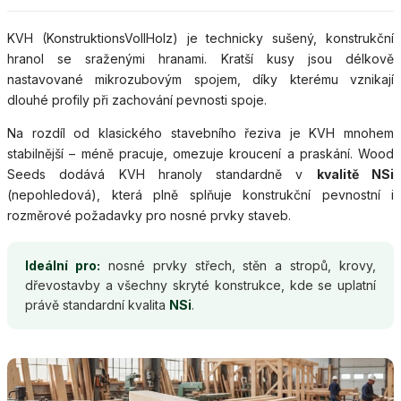
KVH (KonstruktionsVollHolz) je technicky sušený, konstrukční
hranol se sraženými hranami. Kratší kusy jsou délkově
nastavované mikrozubovým spojem, díky kterému vznikají
dlouhé profily při zachování pevnosti spoje.
Na rozdíl od klasického stavebního řeziva je KVH mnohem
stabilnější – méně pracuje, omezuje kroucení a praskání. Wood
Seeds dodává KVH hranoly standardně v
kvalitě NSi
(nepohledová), která plně splňuje konstrukční pevnostní i
rozměrové požadavky pro nosné prvky staveb.
Ideální pro:
nosné prvky střech, stěn a stropů, krovy,
dřevostavby a všechny skryté konstrukce, kde se uplatní
právě standardní kvalita
NSi
.