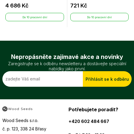
4 686 Kč
721 Kč
Do 10 pracovní dní
Do 10 pracovní dní
Nepropásněte zajímavé akce a novinky
Zaregistrujte se k odběru newsletteru a dostávejte speciální
nabídky jako první.
Přihlásit se k odběru
Potřebujete poradit?
Wood Seeds s.r.o.
+420 602 484 667
č. p. 123, 338 24 Břasy