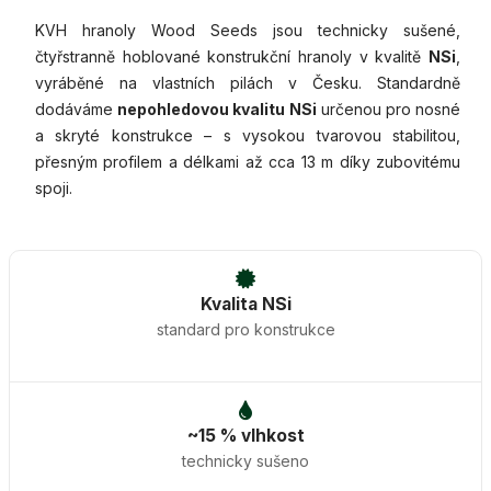
KVH hranoly Wood Seeds jsou technicky sušené,
čtyřstranně hoblované konstrukční hranoly v kvalitě
NSi
,
vyráběné na vlastních pilách v Česku. Standardně
dodáváme
nepohledovou kvalitu NSi
určenou pro nosné
a skryté konstrukce – s vysokou tvarovou stabilitou,
přesným profilem a délkami až cca 13 m díky zubovitému
spoji.
Kvalita NSi
standard pro konstrukce
~15 % vlhkost
technicky sušeno