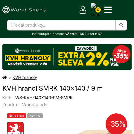
0
Potřebujete poradit?
+420 602 484 667
>
KVH hranoly
KVH hranol SMRK 140×140 / 9 m
Kód:
WS-KVH-140X140-9M-SMRK
Woodseeds
Značka:
Extra sleva
Novinka
-35%