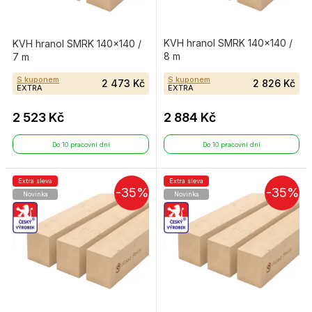
KVH hranol SMRK 140×140 /
KVH hranol SMRK 140×140 /
8 m
7 m
S kuponem
S kuponem
2 473 Kč
2 826 Kč
EXTRA
EXTRA
2 523 Kč
2 884 Kč
Do 10 pracovní dní
Do 10 pracovní dní
Extra sleva
Extra sleva
-35%
-35%
Novinka
Novinka