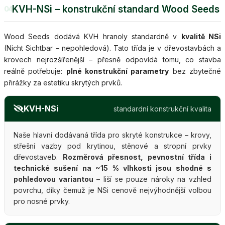
KVH-NSi – konstrukční standard Wood Seeds
04
Wood Seeds dodává KVH hranoly standardně v
kvalitě NSi
(Nicht Sichtbar – nepohledová). Tato třída je v dřevostavbách a
krovech nejrozšířenější – přesně odpovídá tomu, co stavba
reálně potřebuje:
plné konstrukční parametry
bez zbytečné
přirážky za estetiku skrytých prvků.
KVH-NSi
standardní konstrukční kvalita
Naše hlavní dodávaná třída pro skryté konstrukce – krovy,
střešní vazby pod krytinou, stěnové a stropní prvky
dřevostaveb.
Rozměrová přesnost, pevnostní třída i
technické sušení na ~15 % vlhkosti jsou shodné s
pohledovou variantou
– liší se pouze nároky na vzhled
povrchu, díky čemuž je NSi cenově nejvýhodnější volbou
pro nosné prvky.