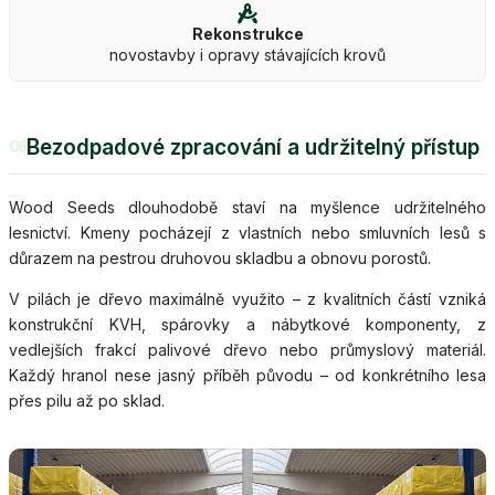
Rekonstrukce
novostavby i opravy stávajících krovů
Bezodpadové zpracování a udržitelný přístup
06
Wood Seeds dlouhodobě staví na myšlence udržitelného
lesnictví. Kmeny pocházejí z vlastních nebo smluvních lesů s
důrazem na pestrou druhovou skladbu a obnovu porostů.
V pilách je dřevo maximálně využito – z kvalitních částí vzniká
konstrukční KVH, spárovky a nábytkové komponenty, z
vedlejších frakcí palivové dřevo nebo průmyslový materiál.
Každý hranol nese jasný příběh původu – od konkrétního lesa
přes pilu až po sklad.