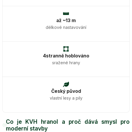
až ~13 m
délkové nastavování
4stranně hoblováno
sražené hrany
Český původ
vlastní lesy a pily
Co je KVH hranol a proč dává smysl pro
01
moderní stavby