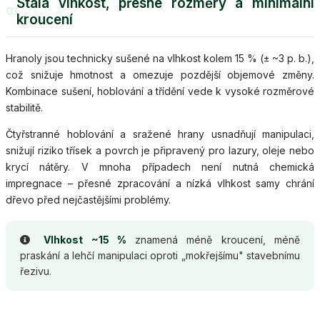
Stálá vlhkost, přesné rozměry a minimální
03
kroucení
Hranoly jsou technicky sušené na vlhkost kolem 15 % (± ~3 p. b.),
což snižuje hmotnost a omezuje pozdější objemové změny.
Kombinace sušení, hoblování a třídění vede k vysoké rozměrové
stabilitě.
Čtyřstranné hoblování a sražené hrany usnadňují manipulaci,
snižují riziko třísek a povrch je připravený pro lazury, oleje nebo
krycí nátěry. V mnoha případech není nutná chemická
impregnace – přesné zpracování a nízká vlhkost samy chrání
dřevo před nejčastějšími problémy.
Vlhkost ~15 %
znamená méně kroucení, méně
praskání a lehčí manipulaci oproti „mokřejšímu" stavebnímu
řezivu.