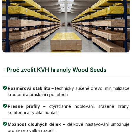
Proč zvolit KVH hranoly Wood Seeds
07
Rozměrová stabilita
– technicky sušené dřevo, minimalizace
kroucení a praskání i po letech.
Přesné profily
– čtyřstranné hoblování, sražené hrany,
komfortní a rychlá montáž.
Možnost dlouhých délek
– délkové nastavování umožňuje
profily pro velká rozpětí.