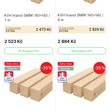
KVH hranol SMRK 140×140 /
KVH hranol SMRK 140×140 /
8 m
7 m
S kuponem
S kuponem
2 473 Kč
2 826 Kč
EXTRA
EXTRA
2 523 Kč
2 884 Kč
Do 10 pracovní dní
Do 10 pracovní dní
Extra sleva
Extra sleva
-35%
-35%
Novinka
Novinka