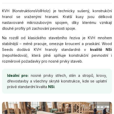
KVH (KonstruktionsVollHolz) je technicky sušený, konstrukční
hranol se sraženými hranami. Kratší kusy jsou délkově
nastavované mikrozubovým spojem, díky kterému vznikají
dlouhé profily při zachování pevnosti spoje.
Na rozdíl od klasického stavebního řeziva je KVH mnohem
stabilnější – méně pracuje, omezuje kroucení a praskání. Wood
Seeds dodává KVH hranoly standardně v
kvalitě NSi
(nepohledová), která plně splňuje konstrukční pevnostní i
rozměrové požadavky pro nosné prvky staveb.
Ideální pro:
nosné prvky střech, stěn a stropů, krovy,
dřevostavby a všechny skryté konstrukce, kde se uplatní
právě standardní kvalita
NSi
.