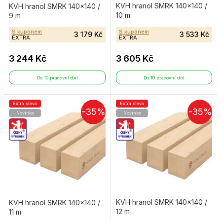
KVH hranol SMRK 140×140 /
KVH hranol SMRK 140×140 /
10 m
9 m
S kuponem
S kuponem
3 179 Kč
3 533 Kč
EXTRA
EXTRA
3 244 Kč
3 605 Kč
Do 10 pracovní dní
Do 10 pracovní dní
Extra sleva
Extra sleva
-35%
-35%
Novinka
Novinka
KVH hranol SMRK 140×140 /
KVH hranol SMRK 140×140 /
12 m
11 m