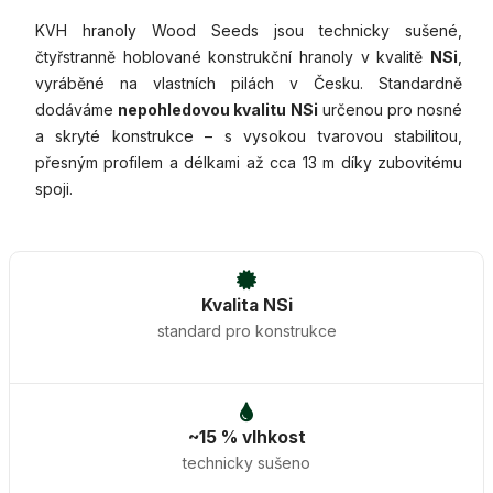
KVH hranoly Wood Seeds jsou technicky sušené,
čtyřstranně hoblované konstrukční hranoly v kvalitě
NSi
,
vyráběné na vlastních pilách v Česku. Standardně
dodáváme
nepohledovou kvalitu NSi
určenou pro nosné
a skryté konstrukce – s vysokou tvarovou stabilitou,
přesným profilem a délkami až cca 13 m díky zubovitému
spoji.
Kvalita NSi
standard pro konstrukce
~15 % vlhkost
technicky sušeno