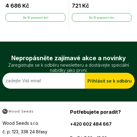
4 686 Kč
721 Kč
Do 10 pracovní dní
Do 10 pracovní dní
Nepropásněte zajímavé akce a novinky
Zaregistrujte se k odběru newsletteru a dostávejte speciální
nabídky jako první.
Přihlásit se k odběru
Potřebujete poradit?
Wood Seeds s.r.o.
+420 602 484 667
č. p. 123, 338 24 Břasy