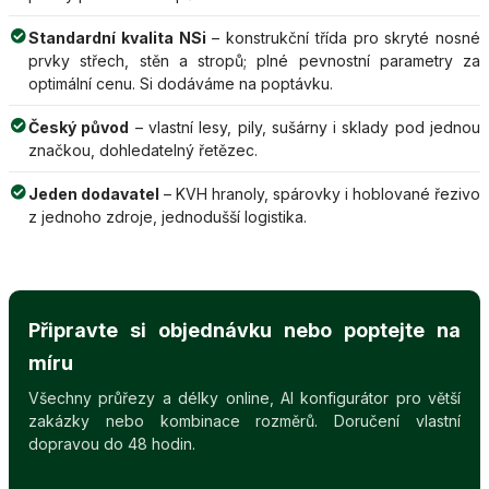
Standardní kvalita NSi
– konstrukční třída pro skryté nosné
prvky střech, stěn a stropů; plné pevnostní parametry za
optimální cenu. Si dodáváme na poptávku.
Český původ
– vlastní lesy, pily, sušárny i sklady pod jednou
značkou, dohledatelný řetězec.
Jeden dodavatel
– KVH hranoly, spárovky i hoblované řezivo
z jednoho zdroje, jednodušší logistika.
Připravte si objednávku nebo poptejte na
míru
Všechny průřezy a délky online, AI konfigurátor pro větší
zakázky nebo kombinace rozměrů. Doručení vlastní
dopravou do 48 hodin.