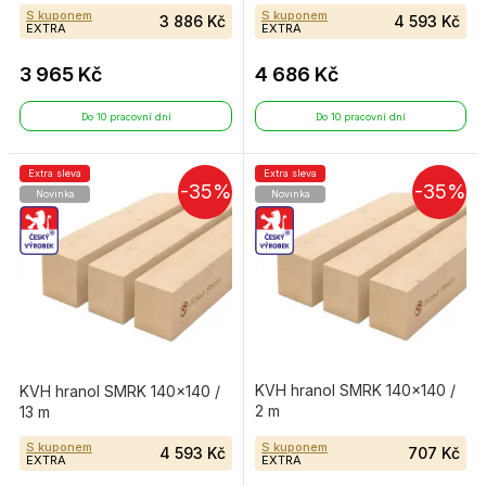
S kuponem
S kuponem
3 886 Kč
4 593 Kč
EXTRA
EXTRA
3 965 Kč
4 686 Kč
Do 10 pracovní dní
Do 10 pracovní dní
Extra sleva
Extra sleva
-35%
-35%
Novinka
Novinka
KVH hranol SMRK 140×140 /
KVH hranol SMRK 140×140 /
2 m
13 m
S kuponem
S kuponem
4 593 Kč
707 Kč
EXTRA
EXTRA