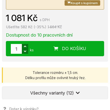
Koupit s kupónem
1 081 Kč
s DPH
Ušetříte 582 Kč (-35%)
1 664 Kč
Dostupnost do 10 pracovních dní
DO KOŠÍKU
ks
Tolerance rozměru ± 1,5 cm.
Délku profilu může ovlivnit hrubý řez.
Všechny varianty (12)
Dotaz k výrobku?