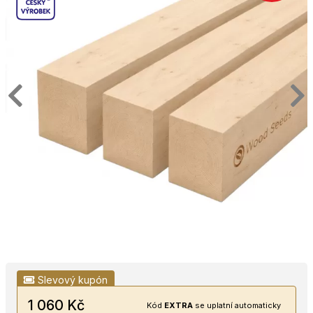
Slevový kupón
1 060 Kč
Kód
EXTRA
se uplatní automaticky