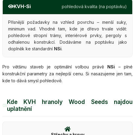
KVH-Si
pohledová kvalita (na poptávku)
Přísnější požadavky na vzhled povrchu – menší suky,
minimum vad. Vhodné tam, kde je dřevo trvale vidět:
pohledové stropní trámy, interiérové prvky, pergoly s
odhalenou konstrukcí. Dodáváme na poptávku jako
doplněk ke standardní
NSi
.
Pro většinu staveb je optimální volbou právě
NSi
– plné
konstrukční parametry za nejlepší cenu. Si nasazujeme jen tam,
kde to dává smysl pohledově.
Kde KVH hranoly Wood Seeds najdou
05
uplatnění
Střechy a krovy