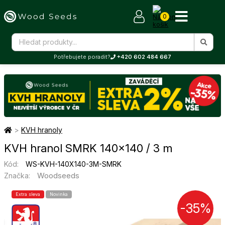
0
Potřebujete poradit?
+420 602 484 667
>
KVH hranoly
KVH hranol SMRK 140×140 / 3 m
Kód:
WS-KVH-140X140-3M-SMRK
Woodseeds
Značka:
Extra sleva
Novinka
-35%