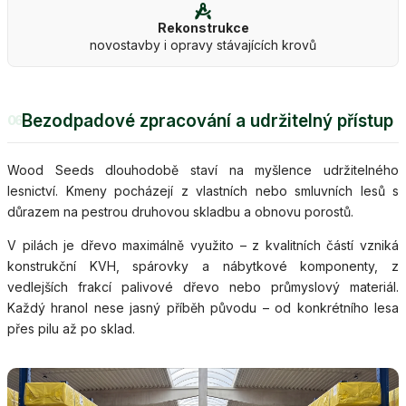
Rekonstrukce
novostavby i opravy stávajících krovů
Bezodpadové zpracování a udržitelný přístup
06
Wood Seeds dlouhodobě staví na myšlence udržitelného
lesnictví. Kmeny pocházejí z vlastních nebo smluvních lesů s
důrazem na pestrou druhovou skladbu a obnovu porostů.
V pilách je dřevo maximálně využito – z kvalitních částí vzniká
konstrukční KVH, spárovky a nábytkové komponenty, z
vedlejších frakcí palivové dřevo nebo průmyslový materiál.
Každý hranol nese jasný příběh původu – od konkrétního lesa
přes pilu až po sklad.