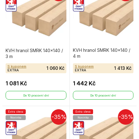
KVH hranol SMRK 140×140 /
KVH hranol SMRK 140×140 /
4 m
3 m
S kuponem
S kuponem
1 060 Kč
1 413 Kč
EXTRA
EXTRA
1 081 Kč
1 442 Kč
Do 10 pracovní dní
Do 10 pracovní dní
Extra sleva
Extra sleva
-35%
-35%
Novinka
Novinka