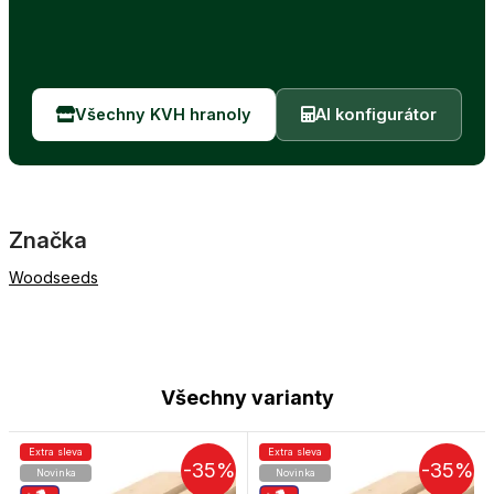
Všechny KVH hranoly
AI konfigurátor
Značka
Woodseeds
Všechny varianty
Extra sleva
Extra sleva
-35%
-35%
Novinka
Novinka