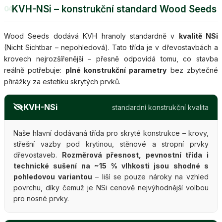
KVH-NSi – konstrukční standard Wood Seeds
04
Wood Seeds dodává KVH hranoly standardně v
kvalitě NSi
(Nicht Sichtbar – nepohledová). Tato třída je v dřevostavbách a
krovech nejrozšířenější – přesně odpovídá tomu, co stavba
reálně potřebuje:
plné konstrukční parametry
bez zbytečné
přirážky za estetiku skrytých prvků.
KVH-NSi
standardní konstrukční kvalita
Naše hlavní dodávaná třída pro skryté konstrukce – krovy,
střešní vazby pod krytinou, stěnové a stropní prvky
dřevostaveb.
Rozměrová přesnost, pevnostní třída i
technické sušení na ~15 % vlhkosti jsou shodné s
pohledovou variantou
– liší se pouze nároky na vzhled
povrchu, díky čemuž je NSi cenově nejvýhodnější volbou
pro nosné prvky.