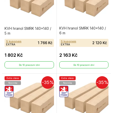
KVH hranol SMRK 140×140 /
KVH hranol SMRK 140×140 /
6 m
5 m
S kuponem
S kuponem
1 766 Kč
2 120 Kč
EXTRA
EXTRA
1 802 Kč
2 163 Kč
Do 10 pracovní dní
Do 10 pracovní dní
Extra sleva
Extra sleva
-35%
-35%
Novinka
Novinka