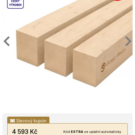
Slevový kupón
4 593 Kč
Kód
EXTRA
se uplatní automaticky