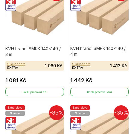
KVH hranol SMRK 140×140 /
KVH hranol SMRK 140×140 /
4 m
3 m
S kuponem
S kuponem
1 060 Kč
1 413 Kč
EXTRA
EXTRA
1 081 Kč
1 442 Kč
Do 10 pracovní dní
Do 10 pracovní dní
Extra sleva
Extra sleva
-35%
-35%
Novinka
Novinka