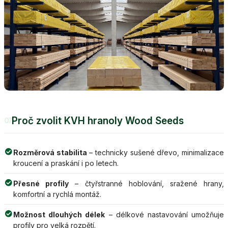
Proč zvolit KVH hranoly Wood Seeds
07
Rozměrová stabilita
– technicky sušené dřevo, minimalizace
kroucení a praskání i po letech.
Přesné profily
– čtyřstranné hoblování, sražené hrany,
komfortní a rychlá montáž.
Možnost dlouhých délek
– délkové nastavování umožňuje
profily pro velká rozpětí.