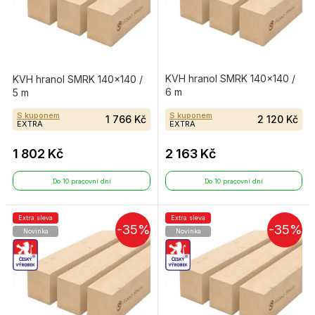
KVH hranol SMRK 140×140 /
KVH hranol SMRK 140×140 /
6 m
5 m
S kuponem
S kuponem
1 766 Kč
2 120 Kč
EXTRA
EXTRA
1 802 Kč
2 163 Kč
Do 10 pracovní dní
Do 10 pracovní dní
Extra sleva
Extra sleva
-35%
-35%
Novinka
Novinka