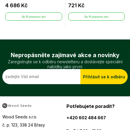
4 686 Kč
721 Kč
Do 10 pracovní dní
Do 10 pracovní dní
Nepropásněte zajímavé akce a novinky
Zaregistrujte se k odběru newsletteru a dostávejte speciální
nabídky jako první.
Přihlásit se k odběru
Potřebujete poradit?
Wood Seeds s.r.o.
+420 602 484 667
č. p. 123, 338 24 Břasy