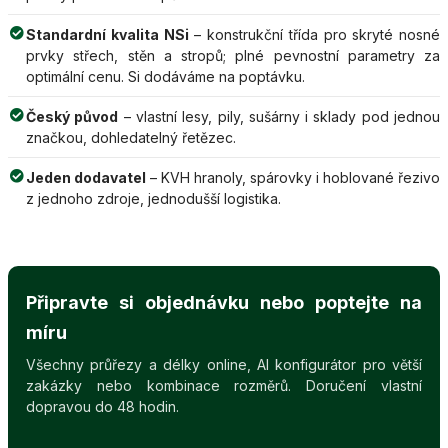
Standardní kvalita NSi
– konstrukční třída pro skryté nosné
prvky střech, stěn a stropů; plné pevnostní parametry za
optimální cenu. Si dodáváme na poptávku.
Český původ
– vlastní lesy, pily, sušárny i sklady pod jednou
značkou, dohledatelný řetězec.
Jeden dodavatel
– KVH hranoly, spárovky i hoblované řezivo
z jednoho zdroje, jednodušší logistika.
Připravte si objednávku nebo poptejte na
míru
Všechny průřezy a délky online, AI konfigurátor pro větší
zakázky nebo kombinace rozměrů. Doručení vlastní
dopravou do 48 hodin.