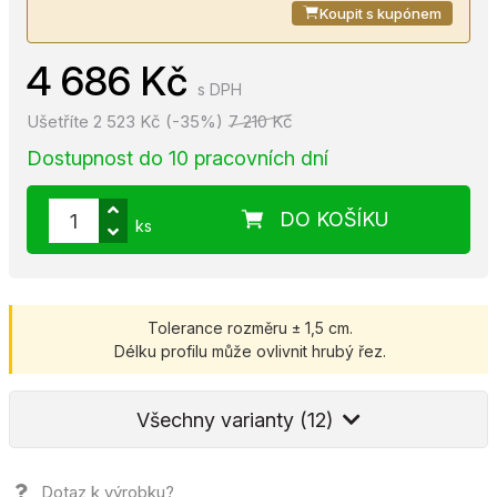
Koupit s kupónem
4 686 Kč
s DPH
Ušetříte 2 523 Kč (-35%)
7 210 Kč
Dostupnost do 10 pracovních dní
DO KOŠÍKU
ks
Tolerance rozměru ± 1,5 cm.
Délku profilu může ovlivnit hrubý řez.
Všechny varianty (12)
Dotaz k výrobku?