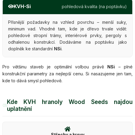
KVH-Si
pohledová kvalita (na poptávku)
Přísnější požadavky na vzhled povrchu – menší suky,
minimum vad. Vhodné tam, kde je dřevo trvale vidět:
pohledové stropní trámy, interiérové prvky, pergoly s
odhalenou konstrukcí. Dodáváme na poptávku jako
doplněk ke standardní
NSi
.
Pro většinu staveb je optimální volbou právě
NSi
– plné
konstrukční parametry za nejlepší cenu. Si nasazujeme jen tam,
kde to dává smysl pohledově.
Kde KVH hranoly Wood Seeds najdou
05
uplatnění
Střechy a krovy