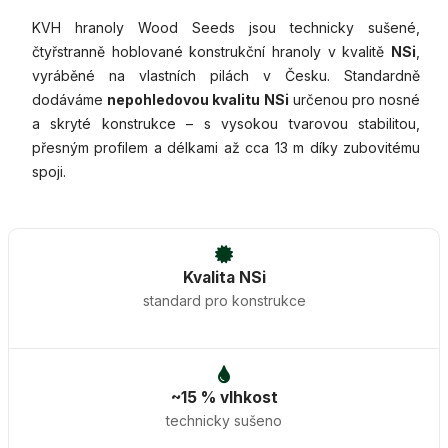
KVH hranoly Wood Seeds jsou technicky sušené,
čtyřstranně hoblované konstrukční hranoly v kvalitě
NSi
,
vyráběné na vlastních pilách v Česku. Standardně
dodáváme
nepohledovou kvalitu NSi
určenou pro nosné
a skryté konstrukce – s vysokou tvarovou stabilitou,
přesným profilem a délkami až cca 13 m díky zubovitému
spoji.
Kvalita NSi
standard pro konstrukce
~15 % vlhkost
technicky sušeno