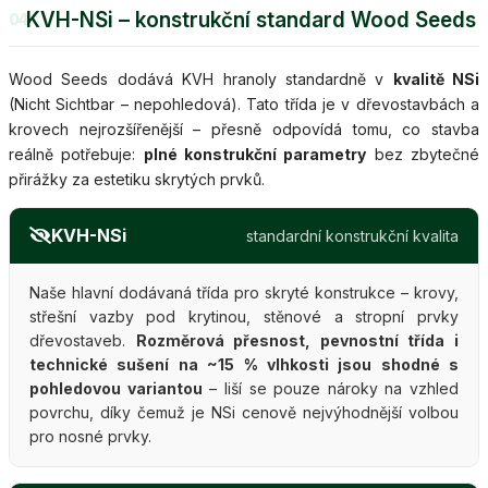
KVH-NSi – konstrukční standard Wood Seeds
04
Wood Seeds dodává KVH hranoly standardně v
kvalitě NSi
(Nicht Sichtbar – nepohledová). Tato třída je v dřevostavbách a
krovech nejrozšířenější – přesně odpovídá tomu, co stavba
reálně potřebuje:
plné konstrukční parametry
bez zbytečné
přirážky za estetiku skrytých prvků.
KVH-NSi
standardní konstrukční kvalita
Naše hlavní dodávaná třída pro skryté konstrukce – krovy,
střešní vazby pod krytinou, stěnové a stropní prvky
dřevostaveb.
Rozměrová přesnost, pevnostní třída i
technické sušení na ~15 % vlhkosti jsou shodné s
pohledovou variantou
– liší se pouze nároky na vzhled
povrchu, díky čemuž je NSi cenově nejvýhodnější volbou
pro nosné prvky.