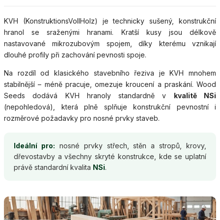
KVH (KonstruktionsVollHolz) je technicky sušený, konstrukční
hranol se sraženými hranami. Kratší kusy jsou délkově
nastavované mikrozubovým spojem, díky kterému vznikají
dlouhé profily při zachování pevnosti spoje.
Na rozdíl od klasického stavebního řeziva je KVH mnohem
stabilnější – méně pracuje, omezuje kroucení a praskání. Wood
Seeds dodává KVH hranoly standardně v
kvalitě NSi
(nepohledová), která plně splňuje konstrukční pevnostní i
rozměrové požadavky pro nosné prvky staveb.
Ideální pro:
nosné prvky střech, stěn a stropů, krovy,
dřevostavby a všechny skryté konstrukce, kde se uplatní
právě standardní kvalita
NSi
.