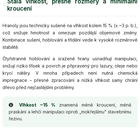
Stálá vlhkost, přesné rozměry a minimální
03
kroucení
Hranoly jsou technicky sušené na vlhkost kolem 15 % (± ~3 p. b.),
což snižuje hmotnost a omezuje pozdější objemové změny.
Kombinace sušení, hoblování a třídění vede k vysoké rozměrové
stabilitě.
Čtyřstranné hoblování a sražené hrany usnadňují manipulaci,
snižují riziko třísek a povrch je připravený pro lazury, oleje nebo
krycí nátěry. V mnoha případech není nutná chemická
impregnace – přesné zpracování a nízká vlhkost samy chrání
dřevo před nejčastějšími problémy.
Vlhkost ~15 %
znamená méně kroucení, méně
praskání a lehčí manipulaci oproti „mokřejšímu" stavebnímu
řezivu.