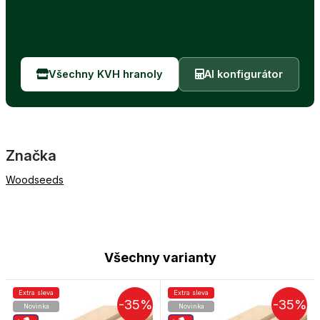
Všechny KVH hranoly
AI konfigurátor
Značka
Woodseeds
Všechny varianty
Extra sleva
Extra sleva
-35%
-35%
Novinka
Novinka