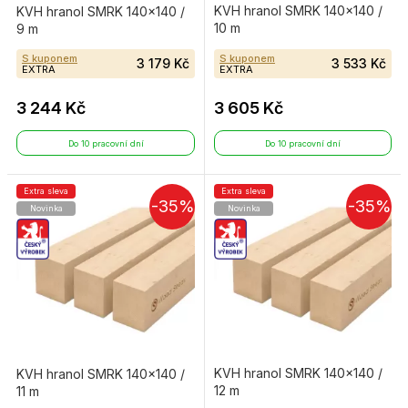
KVH hranol SMRK 140×140 /
KVH hranol SMRK 140×140 /
10 m
9 m
S kuponem
S kuponem
3 179 Kč
3 533 Kč
EXTRA
EXTRA
3 244 Kč
3 605 Kč
Do 10 pracovní dní
Do 10 pracovní dní
Extra sleva
Extra sleva
-35%
-35%
Novinka
Novinka
KVH hranol SMRK 140×140 /
KVH hranol SMRK 140×140 /
12 m
11 m