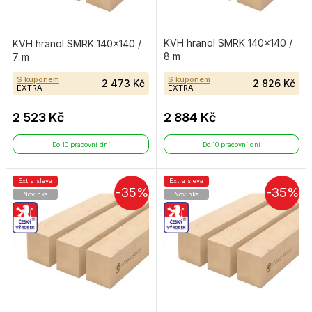
KVH hranol SMRK 140×140 /
KVH hranol SMRK 140×140 /
8 m
7 m
S kuponem
S kuponem
2 473 Kč
2 826 Kč
EXTRA
EXTRA
2 523 Kč
2 884 Kč
Do 10 pracovní dní
Do 10 pracovní dní
Extra sleva
Extra sleva
-35%
-35%
Novinka
Novinka