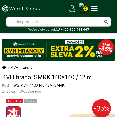
0
Potřebujete poradit?
+420 602 484 667
>
KVH hranoly
KVH hranol SMRK 140×140 / 12 m
Kód:
WS-KVH-140X140-12M-SMRK
Woodseeds
Značka:
Extra sleva
Novinka
-35%