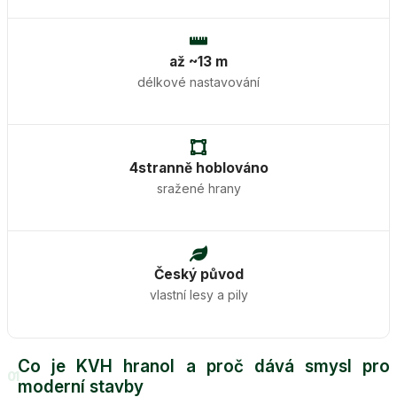
až ~13 m
délkové nastavování
4stranně hoblováno
sražené hrany
Český původ
vlastní lesy a pily
Co je KVH hranol a proč dává smysl pro
01
moderní stavby