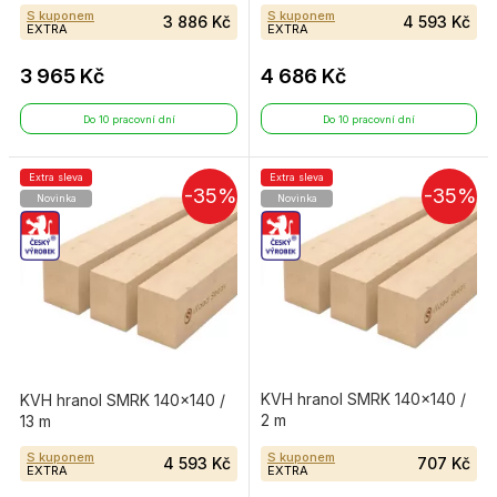
S kuponem
S kuponem
3 886 Kč
4 593 Kč
EXTRA
EXTRA
3 965 Kč
4 686 Kč
Do 10 pracovní dní
Do 10 pracovní dní
Extra sleva
Extra sleva
-35%
-35%
Novinka
Novinka
KVH hranol SMRK 140×140 /
KVH hranol SMRK 140×140 /
2 m
13 m
S kuponem
S kuponem
4 593 Kč
707 Kč
EXTRA
EXTRA