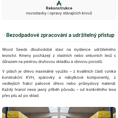
Rekonstrukce
novostavby i opravy stávajících krovů
Bezodpadové zpracování a udržitelný přístup
06
Wood Seeds dlouhodobě staví na myšlence udržitelného
lesnictví. Kmeny pocházejí z vlastních nebo smluvních lesů s
důrazem na pestrou druhovou skladbu a obnovu porostů.
V pilách je dřevo maximálně využito – z kvalitních částí vzniká
konstrukční KVH, spárovky a nábytkové komponenty, z
vedlejších frakcí palivové dřevo nebo průmyslový materiál.
Každý hranol nese jasný příběh původu – od konkrétního lesa
přes pilu až po sklad.