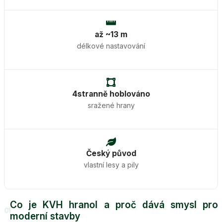
až ~13 m
délkové nastavování
4stranně hoblováno
sražené hrany
Český původ
vlastní lesy a pily
Co je KVH hranol a proč dává smysl pro
01
moderní stavby