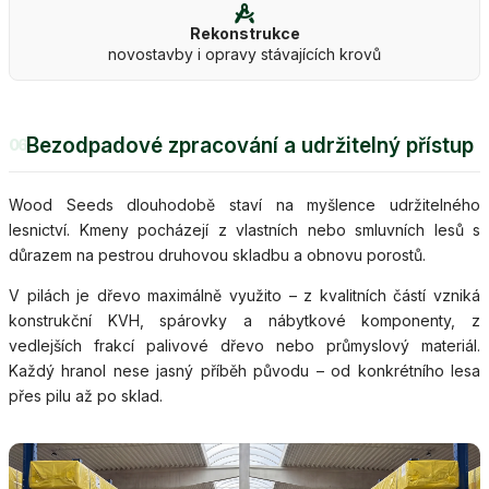
Rekonstrukce
novostavby i opravy stávajících krovů
Bezodpadové zpracování a udržitelný přístup
06
Wood Seeds dlouhodobě staví na myšlence udržitelného
lesnictví. Kmeny pocházejí z vlastních nebo smluvních lesů s
důrazem na pestrou druhovou skladbu a obnovu porostů.
V pilách je dřevo maximálně využito – z kvalitních částí vzniká
konstrukční KVH, spárovky a nábytkové komponenty, z
vedlejších frakcí palivové dřevo nebo průmyslový materiál.
Každý hranol nese jasný příběh původu – od konkrétního lesa
přes pilu až po sklad.