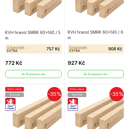
KVH hranol SMRK 60×140 / 6
KVH hranol SMRK 60×140 / 5
m
m
S kuponem
S kuponem
757 Kč
908 Kč
EXTRA
EXTRA
772 Kč
927 Kč
Do 10 pracovní dní
Do 10 pracovní dní
Extra sleva
Extra sleva
-35%
-35%
Novinka
Novinka