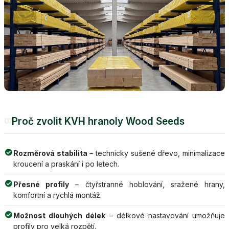
Proč zvolit KVH hranoly Wood Seeds
07
Rozměrová stabilita
– technicky sušené dřevo, minimalizace
kroucení a praskání i po letech.
Přesné profily
– čtyřstranné hoblování, sražené hrany,
komfortní a rychlá montáž.
Možnost dlouhých délek
– délkové nastavování umožňuje
profily pro velká rozpětí.