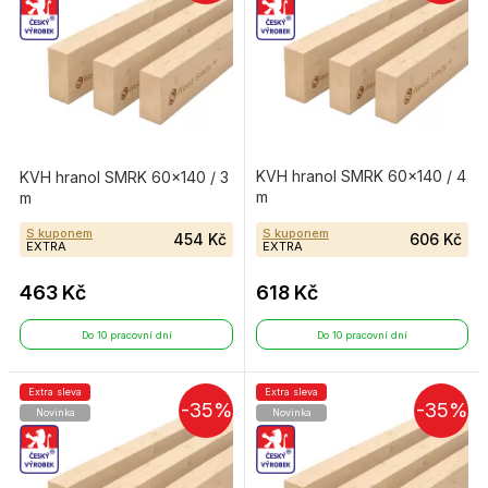
KVH hranol SMRK 60×140 / 4
KVH hranol SMRK 60×140 / 3
m
m
S kuponem
S kuponem
454 Kč
606 Kč
EXTRA
EXTRA
463 Kč
618 Kč
Do 10 pracovní dní
Do 10 pracovní dní
Extra sleva
Extra sleva
-35%
-35%
Novinka
Novinka