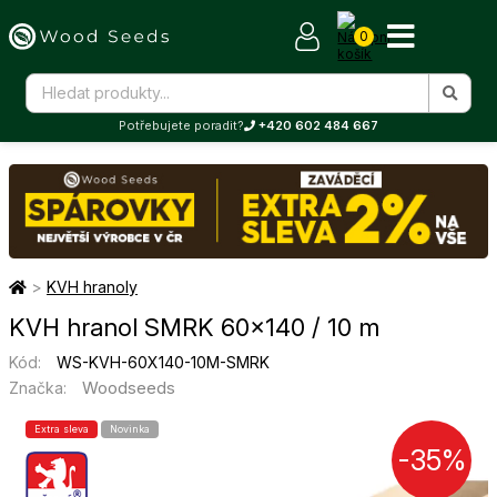
0
Potřebujete poradit?
+420 602 484 667
>
KVH hranoly
KVH hranol SMRK 60×140 / 10 m
Kód:
WS-KVH-60X140-10M-SMRK
Woodseeds
Značka:
Extra sleva
Novinka
-35%