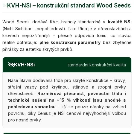
KVH-NSi – konstrukční standard Wood Seeds
04
Wood Seeds dodává KVH hranoly standardně v
kvalitě NSi
(Nicht Sichtbar – nepohledová). Tato třída je v dřevostavbách a
krovech nejrozšířenější – přesně odpovídá tomu, co stavba
reálně potřebuje:
plné konstrukční parametry
bez zbytečné
přirážky za estetiku skrytých prvků.
KVH-NSi
standardní konstrukční kvalita
Naše hlavní dodávaná třída pro skryté konstrukce – krovy,
střešní vazby pod krytinou, stěnové a stropní prvky
dřevostaveb.
Rozměrová přesnost, pevnostní třída i
technické sušení na ~15 % vlhkosti jsou shodné s
pohledovou variantou
– liší se pouze nároky na vzhled
povrchu, díky čemuž je NSi cenově nejvýhodnější volbou
pro nosné prvky.