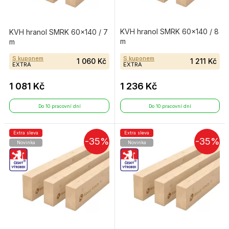
KVH hranol SMRK 60×140 / 8
KVH hranol SMRK 60×140 / 7
m
m
S kuponem
S kuponem
1 060 Kč
1 211 Kč
EXTRA
EXTRA
1 081 Kč
1 236 Kč
Do 10 pracovní dní
Do 10 pracovní dní
Extra sleva
Extra sleva
-35%
-35%
Novinka
Novinka