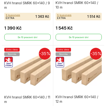
KVH hranol SMRK 60×140 /
KVH hranol SMRK 60×140 / 9
10 m
m
S kuponem
S kuponem
1 363 Kč
1 514 Kč
EXTRA
EXTRA
1 390 Kč
1 545 Kč
Do 10 pracovní dní
Do 10 pracovní dní
Extra sleva
Extra sleva
-35%
-35%
Novinka
Novinka
KVH hranol SMRK 60×140 /
KVH hranol SMRK 60×140 / 11
12 m
m