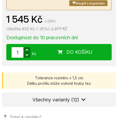
Koupit s kupónem
1 545 Kč
s DPH
Ušetříte 832 Kč (-35%)
2 377 Kč
Dostupnost do 10 pracovních dní
DO KOŠÍKU
ks
Tolerance rozměru ± 1,5 cm.
Délku profilu může ovlivnit hrubý řez.
Všechny varianty (12)
Dotaz k výrobku?