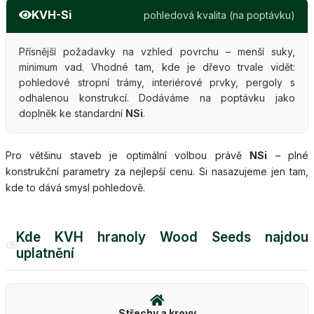
KVH-Si
pohledová kvalita (na poptávku)
Přísnější požadavky na vzhled povrchu – menší suky,
minimum vad. Vhodné tam, kde je dřevo trvale vidět:
pohledové stropní trámy, interiérové prvky, pergoly s
odhalenou konstrukcí. Dodáváme na poptávku jako
doplněk ke standardní
NSi
.
Pro většinu staveb je optimální volbou právě
NSi
– plné
konstrukční parametry za nejlepší cenu. Si nasazujeme jen tam,
kde to dává smysl pohledově.
Kde KVH hranoly Wood Seeds najdou
05
uplatnění
Střechy a krovy