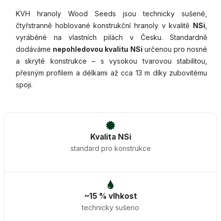
KVH hranoly Wood Seeds jsou technicky sušené,
čtyřstranně hoblované konstrukční hranoly v kvalitě
NSi
,
vyráběné na vlastních pilách v Česku. Standardně
dodáváme
nepohledovou kvalitu NSi
určenou pro nosné
a skryté konstrukce – s vysokou tvarovou stabilitou,
přesným profilem a délkami až cca 13 m díky zubovitému
spoji.
Kvalita NSi
standard pro konstrukce
~15 % vlhkost
technicky sušeno