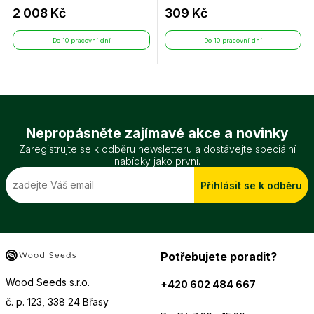
2 008 Kč
309 Kč
Do 10 pracovní dní
Do 10 pracovní dní
Nepropásněte zajímavé akce a novinky
Zaregistrujte se k odběru newsletteru a dostávejte speciální
nabídky jako první.
Přihlásit se k odběru
Potřebujete poradit?
Wood Seeds s.r.o.
+420 602 484 667
č. p. 123, 338 24 Břasy