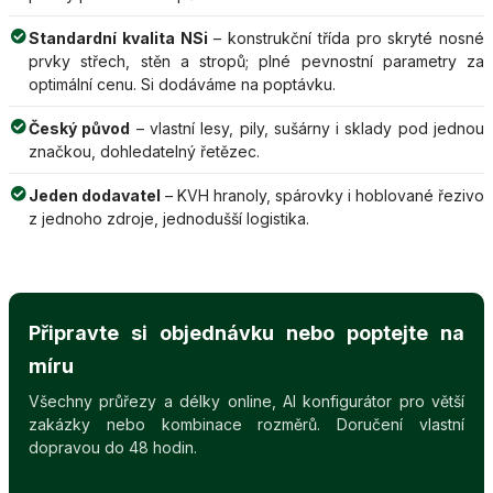
Standardní kvalita NSi
– konstrukční třída pro skryté nosné
prvky střech, stěn a stropů; plné pevnostní parametry za
optimální cenu. Si dodáváme na poptávku.
Český původ
– vlastní lesy, pily, sušárny i sklady pod jednou
značkou, dohledatelný řetězec.
Jeden dodavatel
– KVH hranoly, spárovky i hoblované řezivo
z jednoho zdroje, jednodušší logistika.
Připravte si objednávku nebo poptejte na
míru
Všechny průřezy a délky online, AI konfigurátor pro větší
zakázky nebo kombinace rozměrů. Doručení vlastní
dopravou do 48 hodin.