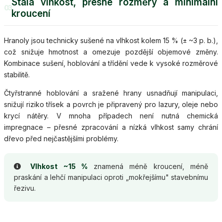
Stálá vlhkost, přesné rozměry a minimální
03
kroucení
Hranoly jsou technicky sušené na vlhkost kolem 15 % (± ~3 p. b.),
což snižuje hmotnost a omezuje pozdější objemové změny.
Kombinace sušení, hoblování a třídění vede k vysoké rozměrové
stabilitě.
Čtyřstranné hoblování a sražené hrany usnadňují manipulaci,
snižují riziko třísek a povrch je připravený pro lazury, oleje nebo
krycí nátěry. V mnoha případech není nutná chemická
impregnace – přesné zpracování a nízká vlhkost samy chrání
dřevo před nejčastějšími problémy.
Vlhkost ~15 %
znamená méně kroucení, méně
praskání a lehčí manipulaci oproti „mokřejšímu" stavebnímu
řezivu.