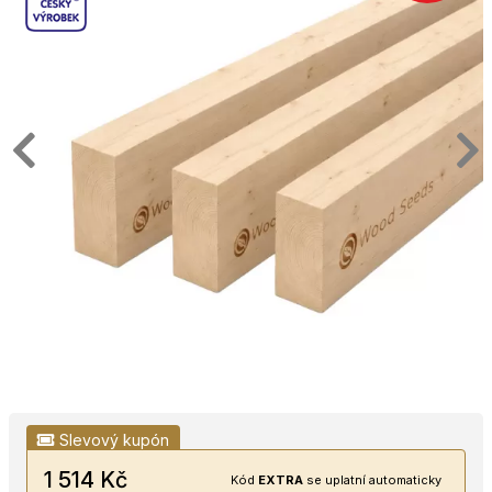
Slevový kupón
1 514 Kč
Kód
EXTRA
se uplatní automaticky