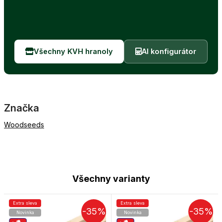
Všechny KVH hranoly
AI konfigurátor
Značka
Woodseeds
Všechny varianty
Extra sleva
Extra sleva
-35%
-35%
Novinka
Novinka