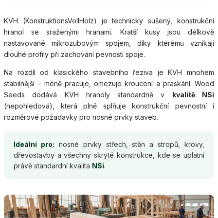
KVH (KonstruktionsVollHolz) je technicky sušený, konstrukční
hranol se sraženými hranami. Kratší kusy jsou délkově
nastavované mikrozubovým spojem, díky kterému vznikají
dlouhé profily při zachování pevnosti spoje.
Na rozdíl od klasického stavebního řeziva je KVH mnohem
stabilnější – méně pracuje, omezuje kroucení a praskání. Wood
Seeds dodává KVH hranoly standardně v
kvalitě NSi
(nepohledová), která plně splňuje konstrukční pevnostní i
rozměrové požadavky pro nosné prvky staveb.
Ideální pro:
nosné prvky střech, stěn a stropů, krovy,
dřevostavby a všechny skryté konstrukce, kde se uplatní
právě standardní kvalita
NSi
.