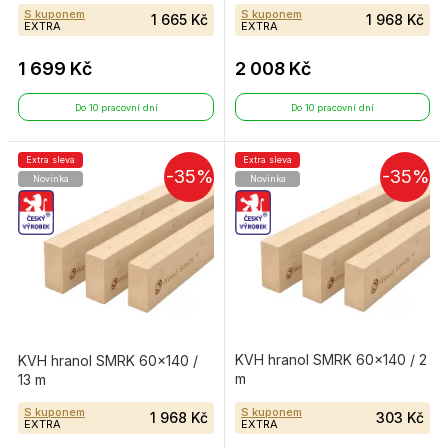
S kuponem
S kuponem
1 665 Kč
1 968 Kč
EXTRA
EXTRA
1 699 Kč
2 008 Kč
Do 10 pracovní dní
Do 10 pracovní dní
Extra sleva
Extra sleva
-35%
-35%
Novinka
Novinka
KVH hranol SMRK 60×140 / 2
KVH hranol SMRK 60×140 /
m
13 m
S kuponem
S kuponem
1 968 Kč
303 Kč
EXTRA
EXTRA