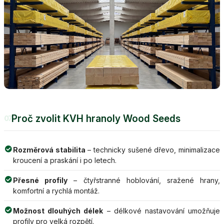
Proč zvolit KVH hranoly Wood Seeds
07
Rozměrová stabilita
– technicky sušené dřevo, minimalizace
kroucení a praskání i po letech.
Přesné profily
– čtyřstranné hoblování, sražené hrany,
komfortní a rychlá montáž.
Možnost dlouhých délek
– délkové nastavování umožňuje
profily pro velká rozpětí.