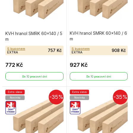
KVH hranol SMRK 60×140 / 6
KVH hranol SMRK 60×140 / 5
m
m
S kuponem
S kuponem
757 Kč
908 Kč
EXTRA
EXTRA
772 Kč
927 Kč
Do 10 pracovní dní
Do 10 pracovní dní
Extra sleva
Extra sleva
-35%
-35%
Novinka
Novinka