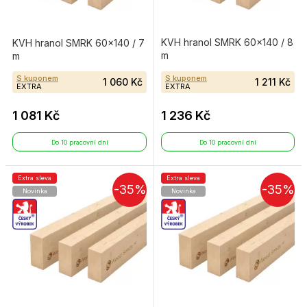
KVH hranol SMRK 60×140 / 8
KVH hranol SMRK 60×140 / 7
m
m
S kuponem
S kuponem
1 060 Kč
1 211 Kč
EXTRA
EXTRA
1 081 Kč
1 236 Kč
Do 10 pracovní dní
Do 10 pracovní dní
Extra sleva
Extra sleva
-35%
-35%
Novinka
Novinka