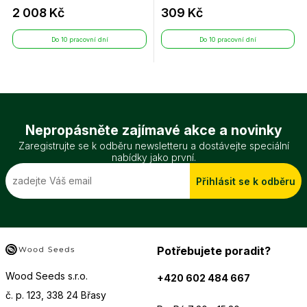
2 008 Kč
309 Kč
Do 10 pracovní dní
Do 10 pracovní dní
Nepropásněte zajímavé akce a novinky
Zaregistrujte se k odběru newsletteru a dostávejte speciální
nabídky jako první.
Přihlásit se k odběru
Potřebujete poradit?
Wood Seeds s.r.o.
+420 602 484 667
č. p. 123, 338 24 Břasy