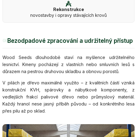
Rekonstrukce
novostavby i opravy stávajících krovů
Bezodpadové zpracování a udržitelný přístup
06
Wood Seeds dlouhodobě staví na myšlence udržitelného
lesnictví. Kmeny pocházejí z vlastních nebo smluvních lesů s
důrazem na pestrou druhovou skladbu a obnovu porostů.
V pilách je dřevo maximálně využito – z kvalitních částí vzniká
konstrukční KVH, spárovky a nábytkové komponenty, z
vedlejších frakcí palivové dřevo nebo průmyslový materiál.
Každý hranol nese jasný příběh původu – od konkrétního lesa
přes pilu až po sklad.