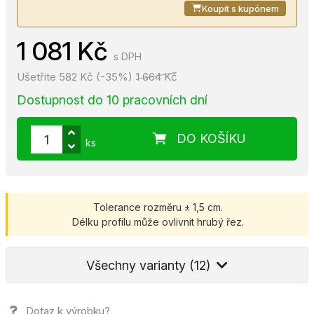
Koupit s kupónem
1 081 Kč
s DPH
Ušetříte 582 Kč (-35%)
1 664 Kč
Dostupnost do 10 pracovních dní
DO KOŠÍKU
ks
Tolerance rozměru ± 1,5 cm.
Délku profilu může ovlivnit hrubý řez.
Všechny varianty (12)
Dotaz k výrobku?