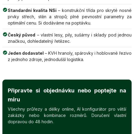
Standardní kvalita NSi
– konstrukční třída pro skryté nosné
prvky střech, stěn a stropů; plné pevnostní parametry za
optimální cenu. Si dodáváme na poptávku.
Český původ
– vlastní lesy, pily, sušárny i sklady pod jednou
značkou, dohledatelný řetězec.
Jeden dodavatel
– KVH hranoly, spárovky i hoblované řezivo
z jednoho zdroje, jednodušší logistika.
Připravte si objednávku nebo poptejte na
míru
Všechny průřezy a délky online, AI konfigurátor pro větší
zakázky nebo kombinace rozměrů. Doručení vlastní
dopravou do 48 hodin.