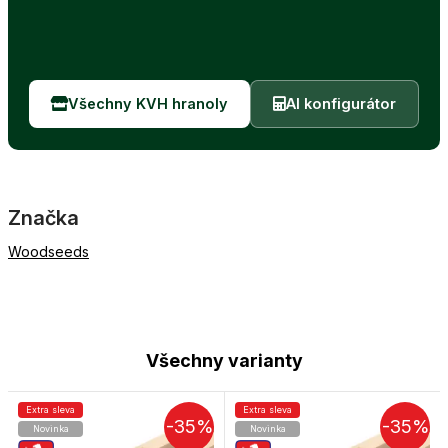
Všechny KVH hranoly
AI konfigurátor
Značka
Woodseeds
Všechny varianty
Extra sleva
Extra sleva
-35%
-35%
Novinka
Novinka