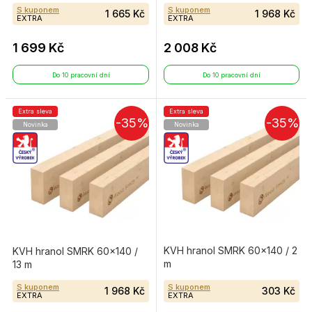
S kuponem
S kuponem
1 665 Kč
1 968 Kč
EXTRA
EXTRA
1 699 Kč
2 008 Kč
Do 10 pracovní dní
Do 10 pracovní dní
Extra sleva
Extra sleva
-35%
-35%
Novinka
Novinka
KVH hranol SMRK 60×140 / 2
KVH hranol SMRK 60×140 /
m
13 m
S kuponem
S kuponem
1 968 Kč
303 Kč
EXTRA
EXTRA