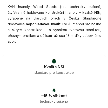
KVH hranoly Wood Seeds jsou technicky sušené,
čtyřstranně hoblované konstrukční hranoly v kvalitě
NSi
,
vyráběné na vlastních pilách v Česku. Standardně
dodáváme
nepohledovou kvalitu NSi
určenou pro nosné
a skryté konstrukce – s vysokou tvarovou stabilitou,
přesným profilem a délkami až cca 13 m díky zubovitému
spoji.
Kvalita NSi
standard pro konstrukce
~15 % vlhkost
technicky sušeno