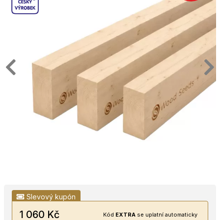
Slevový kupón
1 060 Kč
Kód
EXTRA
se uplatní automaticky