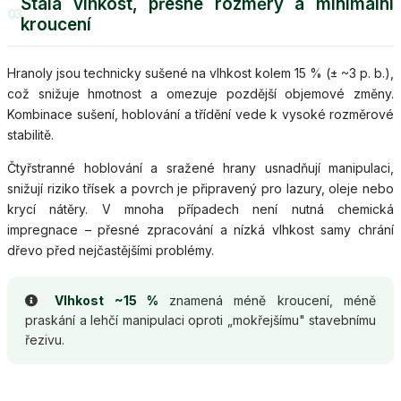
Stálá vlhkost, přesné rozměry a minimální
03
kroucení
Hranoly jsou technicky sušené na vlhkost kolem 15 % (± ~3 p. b.),
což snižuje hmotnost a omezuje pozdější objemové změny.
Kombinace sušení, hoblování a třídění vede k vysoké rozměrové
stabilitě.
Čtyřstranné hoblování a sražené hrany usnadňují manipulaci,
snižují riziko třísek a povrch je připravený pro lazury, oleje nebo
krycí nátěry. V mnoha případech není nutná chemická
impregnace – přesné zpracování a nízká vlhkost samy chrání
dřevo před nejčastějšími problémy.
Vlhkost ~15 %
znamená méně kroucení, méně
praskání a lehčí manipulaci oproti „mokřejšímu" stavebnímu
řezivu.