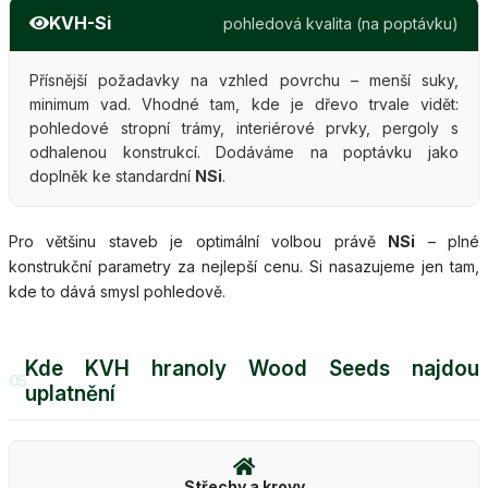
KVH-Si
pohledová kvalita (na poptávku)
Přísnější požadavky na vzhled povrchu – menší suky,
minimum vad. Vhodné tam, kde je dřevo trvale vidět:
pohledové stropní trámy, interiérové prvky, pergoly s
odhalenou konstrukcí. Dodáváme na poptávku jako
doplněk ke standardní
NSi
.
Pro většinu staveb je optimální volbou právě
NSi
– plné
konstrukční parametry za nejlepší cenu. Si nasazujeme jen tam,
kde to dává smysl pohledově.
Kde KVH hranoly Wood Seeds najdou
05
uplatnění
Střechy a krovy