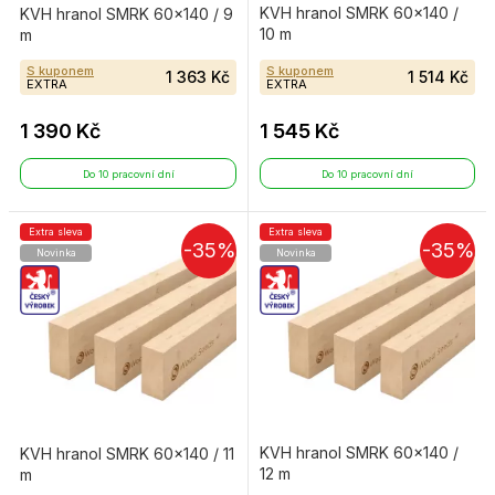
KVH hranol SMRK 60×140 /
KVH hranol SMRK 60×140 / 9
10 m
m
S kuponem
S kuponem
1 363 Kč
1 514 Kč
EXTRA
EXTRA
1 390 Kč
1 545 Kč
Do 10 pracovní dní
Do 10 pracovní dní
Extra sleva
Extra sleva
-35%
-35%
Novinka
Novinka
KVH hranol SMRK 60×140 /
KVH hranol SMRK 60×140 / 11
12 m
m