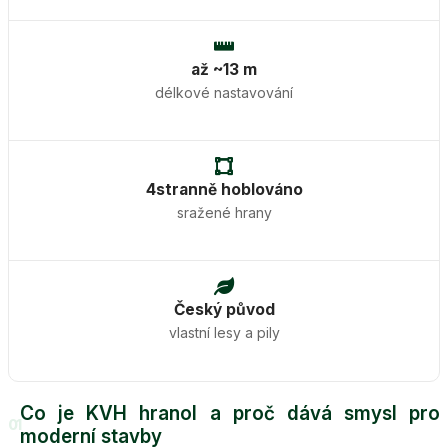
až ~13 m
délkové nastavování
4stranně hoblováno
sražené hrany
Český původ
vlastní lesy a pily
Co je KVH hranol a proč dává smysl pro
01
moderní stavby