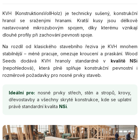
KVH (KonstruktionsVollHolz) je technicky sušený, konstrukční
hranol se sraženými hranami. Kratší kusy jsou délkově
nastavované mikrozubovým spojem, díky kterému vznikají
dlouhé profily při zachování pevnosti spoje.
Na rozdíl od klasického stavebního řeziva je KVH mnohem
stabilnější – méně pracuje, omezuje kroucení a praskání. Wood
Seeds dodává KVH hranoly standardně v
kvalitě NSi
(nepohledová), která plně splňuje konstrukční pevnostní i
rozměrové požadavky pro nosné prvky staveb.
Ideální pro:
nosné prvky střech, stěn a stropů, krovy,
dřevostavby a všechny skryté konstrukce, kde se uplatní
právě standardní kvalita
NSi
.