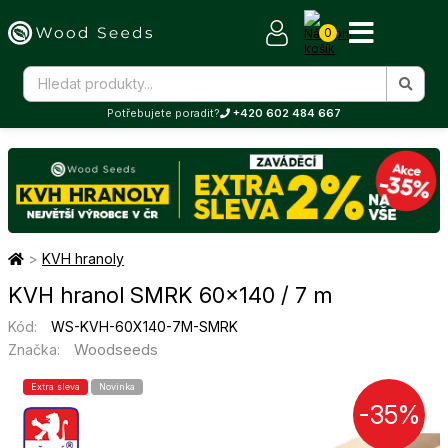
0
Potřebujete poradit?
+420 602 484 667
>
KVH hranoly
KVH hranol SMRK 60×140 / 7 m
Kód:
WS-KVH-60X140-7M-SMRK
Woodseeds
Značka:
Extra sleva
Novinka
-35%