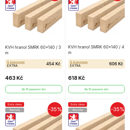
KVH hranol SMRK 60×140 / 4
KVH hranol SMRK 60×140 / 3
m
m
S kuponem
S kuponem
454 Kč
606 Kč
EXTRA
EXTRA
463 Kč
618 Kč
Do 10 pracovní dní
Do 10 pracovní dní
Extra sleva
Extra sleva
-35%
-35%
Novinka
Novinka