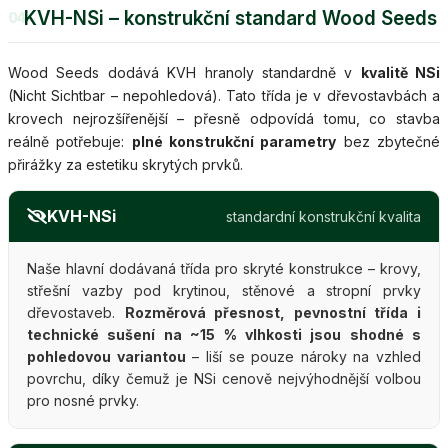
KVH-NSi – konstrukční standard Wood Seeds
04
Wood Seeds dodává KVH hranoly standardně v
kvalitě NSi
(Nicht Sichtbar – nepohledová). Tato třída je v dřevostavbách a
krovech nejrozšířenější – přesně odpovídá tomu, co stavba
reálně potřebuje:
plné konstrukční parametry
bez zbytečné
přirážky za estetiku skrytých prvků.
KVH-NSi
standardní konstrukční kvalita
Naše hlavní dodávaná třída pro skryté konstrukce – krovy,
střešní vazby pod krytinou, stěnové a stropní prvky
dřevostaveb.
Rozměrová přesnost, pevnostní třída i
technické sušení na ~15 % vlhkosti jsou shodné s
pohledovou variantou
– liší se pouze nároky na vzhled
povrchu, díky čemuž je NSi cenově nejvýhodnější volbou
pro nosné prvky.