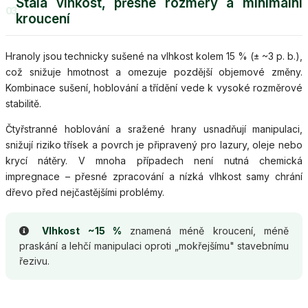
Stálá vlhkost, přesné rozměry a minimální
03
kroucení
Hranoly jsou technicky sušené na vlhkost kolem 15 % (± ~3 p. b.),
což snižuje hmotnost a omezuje pozdější objemové změny.
Kombinace sušení, hoblování a třídění vede k vysoké rozměrové
stabilitě.
Čtyřstranné hoblování a sražené hrany usnadňují manipulaci,
snižují riziko třísek a povrch je připravený pro lazury, oleje nebo
krycí nátěry. V mnoha případech není nutná chemická
impregnace – přesné zpracování a nízká vlhkost samy chrání
dřevo před nejčastějšími problémy.
Vlhkost ~15 %
znamená méně kroucení, méně
praskání a lehčí manipulaci oproti „mokřejšímu" stavebnímu
řezivu.