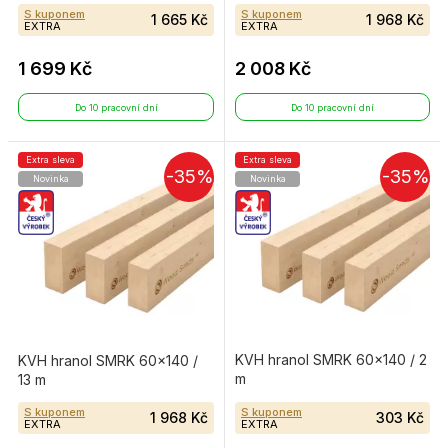
S kuponem
S kuponem
1 665 Kč
1 968 Kč
EXTRA
EXTRA
1 699 Kč
2 008 Kč
Do 10 pracovní dní
Do 10 pracovní dní
Extra sleva
Extra sleva
-35%
-35%
Novinka
Novinka
KVH hranol SMRK 60×140 / 2
KVH hranol SMRK 60×140 /
m
13 m
S kuponem
S kuponem
1 968 Kč
303 Kč
EXTRA
EXTRA