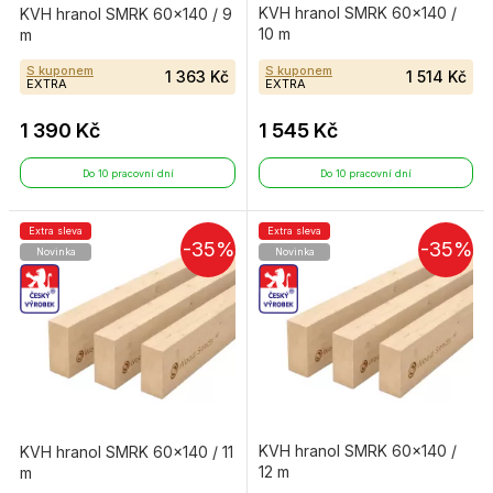
KVH hranol SMRK 60×140 /
KVH hranol SMRK 60×140 / 9
10 m
m
S kuponem
S kuponem
1 363 Kč
1 514 Kč
EXTRA
EXTRA
1 390 Kč
1 545 Kč
Do 10 pracovní dní
Do 10 pracovní dní
Extra sleva
Extra sleva
-35%
-35%
Novinka
Novinka
KVH hranol SMRK 60×140 /
KVH hranol SMRK 60×140 / 11
12 m
m