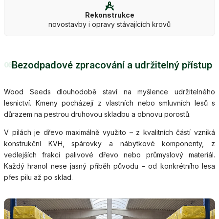
Rekonstrukce
novostavby i opravy stávajících krovů
Bezodpadové zpracování a udržitelný přístup
06
Wood Seeds dlouhodobě staví na myšlence udržitelného
lesnictví. Kmeny pocházejí z vlastních nebo smluvních lesů s
důrazem na pestrou druhovou skladbu a obnovu porostů.
V pilách je dřevo maximálně využito – z kvalitních částí vzniká
konstrukční KVH, spárovky a nábytkové komponenty, z
vedlejších frakcí palivové dřevo nebo průmyslový materiál.
Každý hranol nese jasný příběh původu – od konkrétního lesa
přes pilu až po sklad.