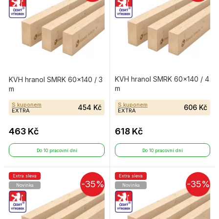
KVH hranol SMRK 60×140 / 4
KVH hranol SMRK 60×140 / 3
m
m
S kuponem
S kuponem
454 Kč
606 Kč
EXTRA
EXTRA
463 Kč
618 Kč
Do 10 pracovní dní
Do 10 pracovní dní
Extra sleva
Extra sleva
-35%
-35%
Novinka
Novinka