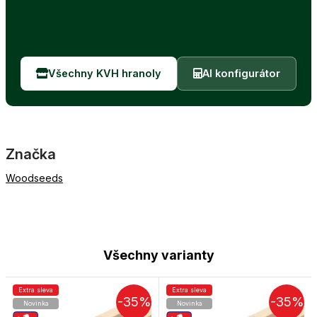
Všechny KVH hranoly
AI konfigurátor
Značka
Woodseeds
Všechny varianty
Extra sleva
Extra sleva
-35%
-35%
Novinka
Novinka