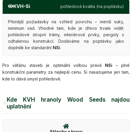
KVH-Si
pohledová kvalita (na poptávku)
Přísnější požadavky na vzhled povrchu – menší suky,
minimum vad. Vhodné tam, kde je dřevo trvale vidět:
pohledové stropní trámy, interiérové prvky, pergoly s
odhalenou konstrukcí. Dodáváme na poptávku jako
doplněk ke standardní
NSi
.
Pro většinu staveb je optimální volbou právě
NSi
– plné
konstrukční parametry za nejlepší cenu. Si nasazujeme jen tam,
kde to dává smysl pohledově.
Kde KVH hranoly Wood Seeds najdou
05
uplatnění
Střechy a krovy