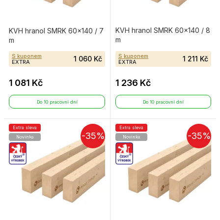
KVH hranol SMRK 60×140 / 8
KVH hranol SMRK 60×140 / 7
m
m
S kuponem
S kuponem
1 060 Kč
1 211 Kč
EXTRA
EXTRA
1 081 Kč
1 236 Kč
Do 10 pracovní dní
Do 10 pracovní dní
Extra sleva
Extra sleva
-35%
-35%
Novinka
Novinka