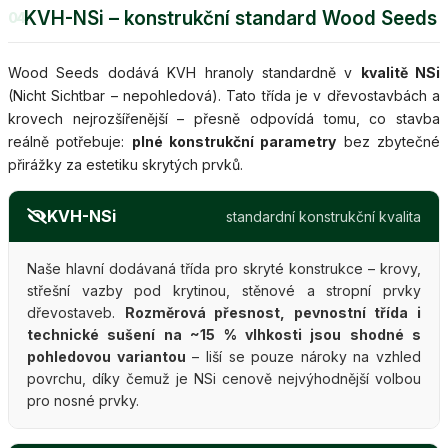
KVH-NSi – konstrukční standard Wood Seeds
04
Wood Seeds dodává KVH hranoly standardně v
kvalitě NSi
(Nicht Sichtbar – nepohledová). Tato třída je v dřevostavbách a
krovech nejrozšířenější – přesně odpovídá tomu, co stavba
reálně potřebuje:
plné konstrukční parametry
bez zbytečné
přirážky za estetiku skrytých prvků.
KVH-NSi
standardní konstrukční kvalita
Naše hlavní dodávaná třída pro skryté konstrukce – krovy,
střešní vazby pod krytinou, stěnové a stropní prvky
dřevostaveb.
Rozměrová přesnost, pevnostní třída i
technické sušení na ~15 % vlhkosti jsou shodné s
pohledovou variantou
– liší se pouze nároky na vzhled
povrchu, díky čemuž je NSi cenově nejvýhodnější volbou
pro nosné prvky.