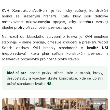
KVH (KonstruktionsVollHolz) je technicky sušený, konstrukční
hranol se sraženými hranami. Kratší kusy jsou délkově
nastavované mikrozubovým spojem, díky kterému vznikají
dlouhé profily při zachování pevnosti spoje.
Na rozdíl od klasického stavebního řeziva je KVH mnohem
stabilnější – méně pracuje, omezuje kroucení a praskání. Wood
Seeds dodává KVH hranoly standardně v
kvalitě NSi
(nepohledová), která plně splňuje konstrukční pevnostní i
rozměrové požadavky pro nosné prvky staveb.
Ideální pro:
nosné prvky střech, stěn a stropů, krovy,
dřevostavby a všechny skryté konstrukce, kde se uplatní
právě standardní kvalita
NSi
.