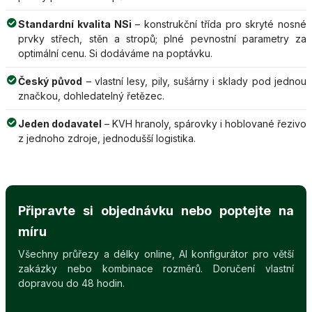
Standardní kvalita NSi
– konstrukční třída pro skryté nosné
prvky střech, stěn a stropů; plné pevnostní parametry za
optimální cenu. Si dodáváme na poptávku.
Český původ
– vlastní lesy, pily, sušárny i sklady pod jednou
značkou, dohledatelný řetězec.
Jeden dodavatel
– KVH hranoly, spárovky i hoblované řezivo
z jednoho zdroje, jednodušší logistika.
Připravte si objednávku nebo poptejte na
míru
Všechny průřezy a délky online, AI konfigurátor pro větší
zakázky nebo kombinace rozměrů. Doručení vlastní
dopravou do 48 hodin.