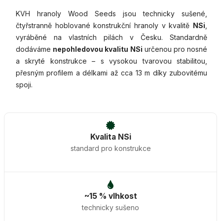
KVH hranoly Wood Seeds jsou technicky sušené,
čtyřstranně hoblované konstrukční hranoly v kvalitě
NSi
,
vyráběné na vlastních pilách v Česku. Standardně
dodáváme
nepohledovou kvalitu NSi
určenou pro nosné
a skryté konstrukce – s vysokou tvarovou stabilitou,
přesným profilem a délkami až cca 13 m díky zubovitému
spoji.
Kvalita NSi
standard pro konstrukce
~15 % vlhkost
technicky sušeno