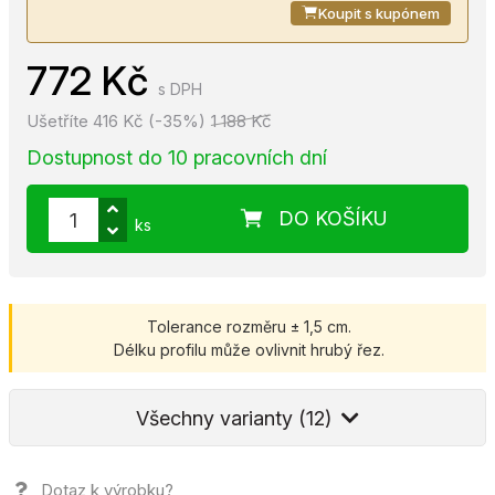
Koupit s kupónem
772 Kč
s DPH
Ušetříte 416 Kč (-35%)
1 188 Kč
Dostupnost do 10 pracovních dní
DO KOŠÍKU
ks
Tolerance rozměru ± 1,5 cm.
Délku profilu může ovlivnit hrubý řez.
Všechny varianty (12)
Dotaz k výrobku?