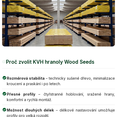
Proč zvolit KVH hranoly Wood Seeds
07
Rozměrová stabilita
– technicky sušené dřevo, minimalizace
kroucení a praskání i po letech.
Přesné profily
– čtyřstranné hoblování, sražené hrany,
komfortní a rychlá montáž.
Možnost dlouhých délek
– délkové nastavování umožňuje
profily pro velká rozpětí.