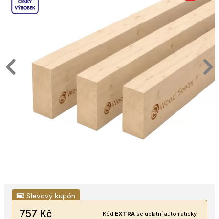
Slevový kupón
757 Kč
Kód
EXTRA
se uplatní automaticky