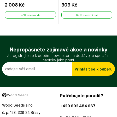
2 008 Kč
309 Kč
Do 10 pracovní dní
Do 10 pracovní dní
Nepropásněte zajímavé akce a novinky
Zaregistrujte se k odběru newsletteru a dostávejte speciální
nabídky jako první.
Přihlásit se k odběru
Potřebujete poradit?
Wood Seeds s.r.o.
+420 602 484 667
č. p. 123, 338 24 Břasy