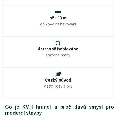
až ~13 m
délkové nastavování
4stranně hoblováno
sražené hrany
Český původ
vlastní lesy a pily
Co je KVH hranol a proč dává smysl pro
01
moderní stavby