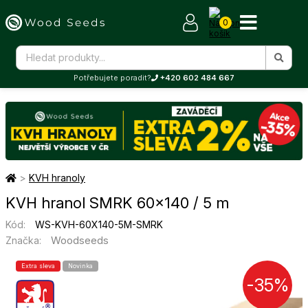
0
Potřebujete poradit?
+420 602 484 667
>
KVH hranoly
KVH hranol SMRK 60×140 / 5 m
Kód:
WS-KVH-60X140-5M-SMRK
Woodseeds
Značka:
Extra sleva
Novinka
-35%