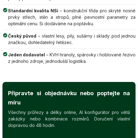
Standardní kvalita NSi
– konstrukční třída pro skryté nosné
prvky střech, stěn a stropů; plné pevnostní parametry za
optimální cenu. Si dodáváme na poptávku.
Český původ
– vlastní lesy, pily, sušárny i sklady pod jednou
značkou, dohledatelný řetězec.
Jeden dodavatel
– KVH hranoly, spárovky i hoblované řezivo
z jednoho zdroje, jednodušší logistika.
Připravte si objednávku nebo poptejte na
míru
Všechny průřezy a délky online, AI konfigurátor pro větší
zakázky nebo kombinace rozměrů. Doručení vlastní
dopravou do 48 hodin.