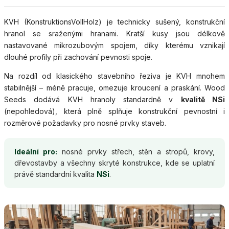
KVH (KonstruktionsVollHolz) je technicky sušený, konstrukční
hranol se sraženými hranami. Kratší kusy jsou délkově
nastavované mikrozubovým spojem, díky kterému vznikají
dlouhé profily při zachování pevnosti spoje.
Na rozdíl od klasického stavebního řeziva je KVH mnohem
stabilnější – méně pracuje, omezuje kroucení a praskání. Wood
Seeds dodává KVH hranoly standardně v
kvalitě NSi
(nepohledová), která plně splňuje konstrukční pevnostní i
rozměrové požadavky pro nosné prvky staveb.
Ideální pro:
nosné prvky střech, stěn a stropů, krovy,
dřevostavby a všechny skryté konstrukce, kde se uplatní
právě standardní kvalita
NSi
.