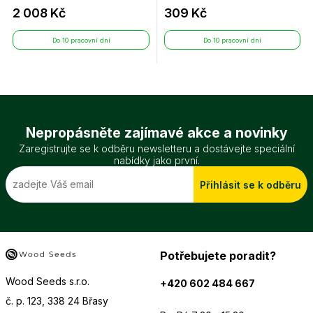
2 008 Kč
309 Kč
Do 10 pracovní dní
Do 10 pracovní dní
Nepropásněte zajímavé akce a novinky
Zaregistrujte se k odběru newsletteru a dostávejte speciální
nabídky jako první.
Přihlásit se k odběru
Potřebujete poradit?
Wood Seeds s.r.o.
+420 602 484 667
č. p. 123, 338 24 Břasy