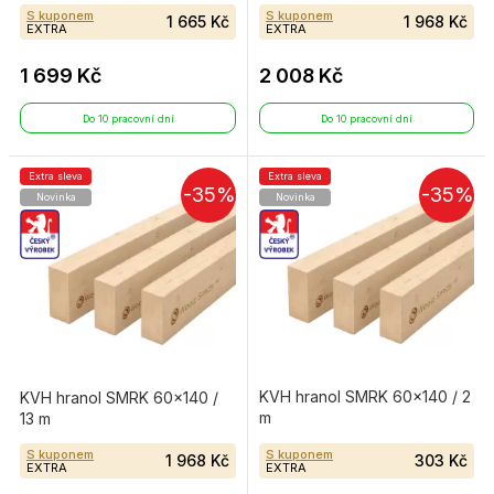
S kuponem
S kuponem
1 665 Kč
1 968 Kč
EXTRA
EXTRA
1 699 Kč
2 008 Kč
Do 10 pracovní dní
Do 10 pracovní dní
Extra sleva
Extra sleva
-35%
-35%
Novinka
Novinka
KVH hranol SMRK 60×140 / 2
KVH hranol SMRK 60×140 /
m
13 m
S kuponem
S kuponem
1 968 Kč
303 Kč
EXTRA
EXTRA