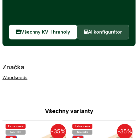
Všechny KVH hranoly
AI konfigurátor
Značka
Woodseeds
Všechny varianty
Extra sleva
Extra sleva
-35%
-35%
Novinka
Novinka