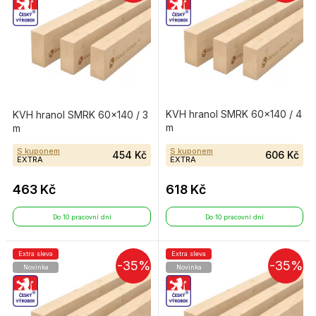
KVH hranol SMRK 60×140 / 4
KVH hranol SMRK 60×140 / 3
m
m
S kuponem
S kuponem
454 Kč
606 Kč
EXTRA
EXTRA
463 Kč
618 Kč
Do 10 pracovní dní
Do 10 pracovní dní
Extra sleva
Extra sleva
-35%
-35%
Novinka
Novinka