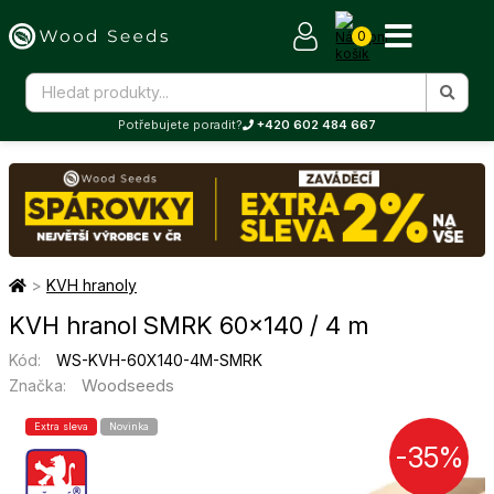
0
Potřebujete poradit?
+420 602 484 667
>
KVH hranoly
KVH hranol SMRK 60×140 / 4 m
Kód:
WS-KVH-60X140-4M-SMRK
Woodseeds
Značka:
Extra sleva
Novinka
-35%