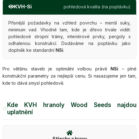
KVH-Si
pohledová kvalita (na poptávku)
Přísnější požadavky na vzhled povrchu – menší suky,
minimum vad. Vhodné tam, kde je dřevo trvale vidět:
pohledové stropní trámy, interiérové prvky, pergoly s
odhalenou konstrukcí. Dodáváme na poptávku jako
doplněk ke standardní
NSi
.
Pro většinu staveb je optimální volbou právě
NSi
– plné
konstrukční parametry za nejlepší cenu. Si nasazujeme jen tam,
kde to dává smysl pohledově.
Kde KVH hranoly Wood Seeds najdou
05
uplatnění
Střechy a krovy