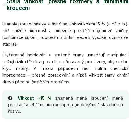
Stálá vlhkost, přesné rozměry a minimální
03
kroucení
Hranoly jsou technicky sušené na vlhkost kolem 15 % (± ~3 p. b.),
což snižuje hmotnost a omezuje pozdější objemové změny.
Kombinace sušení, hoblování a třídění vede k vysoké rozměrové
stabilitě.
Čtyřstranné hoblování a sražené hrany usnadňují manipulaci,
snižují riziko třísek a povrch je připravený pro lazury, oleje nebo
krycí nátěry. V mnoha případech není nutná chemická
impregnace – přesné zpracování a nízká vlhkost samy chrání
dřevo před nejčastějšími problémy.
Vlhkost ~15 %
znamená méně kroucení, méně
praskání a lehčí manipulaci oproti „mokřejšímu" stavebnímu
řezivu.