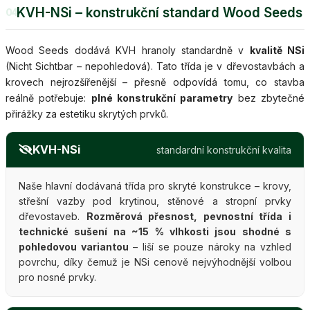
KVH-NSi – konstrukční standard Wood Seeds
04
Wood Seeds dodává KVH hranoly standardně v
kvalitě NSi
(Nicht Sichtbar – nepohledová). Tato třída je v dřevostavbách a
krovech nejrozšířenější – přesně odpovídá tomu, co stavba
reálně potřebuje:
plné konstrukční parametry
bez zbytečné
přirážky za estetiku skrytých prvků.
KVH-NSi
standardní konstrukční kvalita
Naše hlavní dodávaná třída pro skryté konstrukce – krovy,
střešní vazby pod krytinou, stěnové a stropní prvky
dřevostaveb.
Rozměrová přesnost, pevnostní třída i
technické sušení na ~15 % vlhkosti jsou shodné s
pohledovou variantou
– liší se pouze nároky na vzhled
povrchu, díky čemuž je NSi cenově nejvýhodnější volbou
pro nosné prvky.