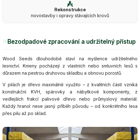
Rekonstrukce
novostavby i opravy stávajících krovů
Bezodpadové zpracování a udržitelný přístup
06
Wood Seeds dlouhodobě staví na myšlence udržitelného
lesnictví. Kmeny pocházejí z vlastních nebo smluvních lesů s
důrazem na pestrou druhovou skladbu a obnovu porostů.
V pilách je dřevo maximálně využito – z kvalitních částí vzniká
konstrukční KVH, spárovky a nábytkové komponenty, z
vedlejších frakcí palivové dřevo nebo průmyslový materiál.
Každý hranol nese jasný příběh původu – od konkrétního lesa
přes pilu až po sklad.