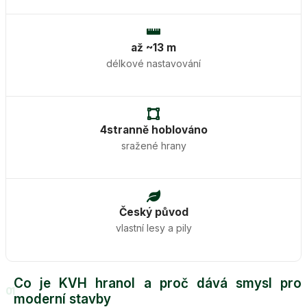
až ~13 m
délkové nastavování
4stranně hoblováno
sražené hrany
Český původ
vlastní lesy a pily
Co je KVH hranol a proč dává smysl pro
01
moderní stavby