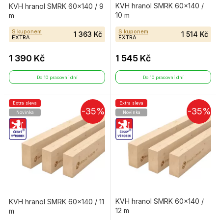
KVH hranol SMRK 60×140 /
KVH hranol SMRK 60×140 / 9
10 m
m
S kuponem
S kuponem
1 363 Kč
1 514 Kč
EXTRA
EXTRA
1 390 Kč
1 545 Kč
Do 10 pracovní dní
Do 10 pracovní dní
Extra sleva
Extra sleva
-35%
-35%
Novinka
Novinka
KVH hranol SMRK 60×140 /
KVH hranol SMRK 60×140 / 11
12 m
m