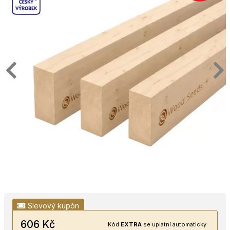
Slevový kupón
606 Kč
Kód
EXTRA
se uplatní automaticky