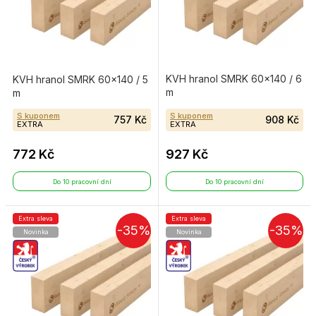
KVH hranol SMRK 60×140 / 6
KVH hranol SMRK 60×140 / 5
m
m
S kuponem
S kuponem
757 Kč
908 Kč
EXTRA
EXTRA
772 Kč
927 Kč
Do 10 pracovní dní
Do 10 pracovní dní
Extra sleva
Extra sleva
-35%
-35%
Novinka
Novinka