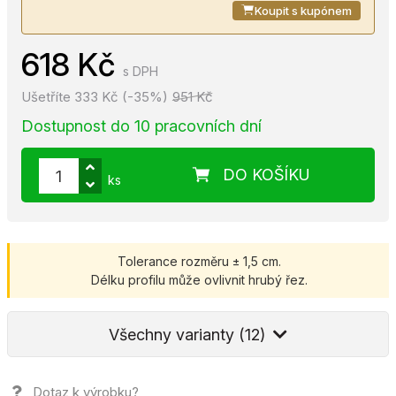
Koupit s kupónem
618 Kč
s DPH
Ušetříte 333 Kč (-35%)
951 Kč
Dostupnost do 10 pracovních dní
DO KOŠÍKU
ks
Tolerance rozměru ± 1,5 cm.
Délku profilu může ovlivnit hrubý řez.
Všechny varianty (12)
Dotaz k výrobku?