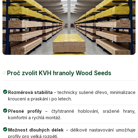
Proč zvolit KVH hranoly Wood Seeds
07
Rozměrová stabilita
– technicky sušené dřevo, minimalizace
kroucení a praskání i po letech.
Přesné profily
– čtyřstranné hoblování, sražené hrany,
komfortní a rychlá montáž.
Možnost dlouhých délek
– délkové nastavování umožňuje
profily pro velká rozpětí.