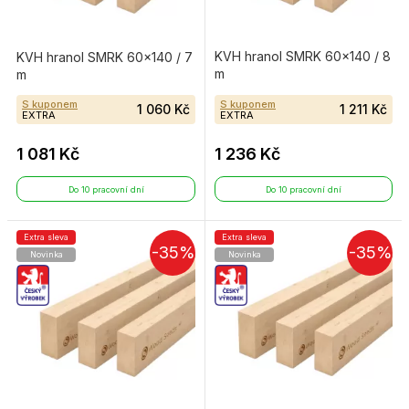
KVH hranol SMRK 60×140 / 8
KVH hranol SMRK 60×140 / 7
m
m
S kuponem
S kuponem
1 060 Kč
1 211 Kč
EXTRA
EXTRA
1 081 Kč
1 236 Kč
Do 10 pracovní dní
Do 10 pracovní dní
Extra sleva
Extra sleva
-35%
-35%
Novinka
Novinka