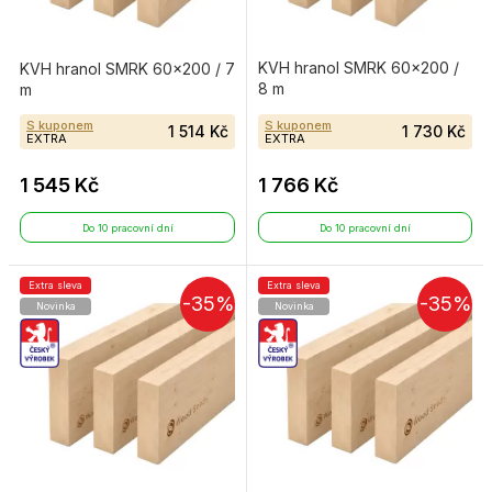
KVH hranol SMRK 60×200 /
KVH hranol SMRK 60×200 / 7
8 m
m
S kuponem
S kuponem
1 514 Kč
1 730 Kč
EXTRA
EXTRA
1 545 Kč
1 766 Kč
Do 10 pracovní dní
Do 10 pracovní dní
Extra sleva
Extra sleva
-35%
-35%
Novinka
Novinka