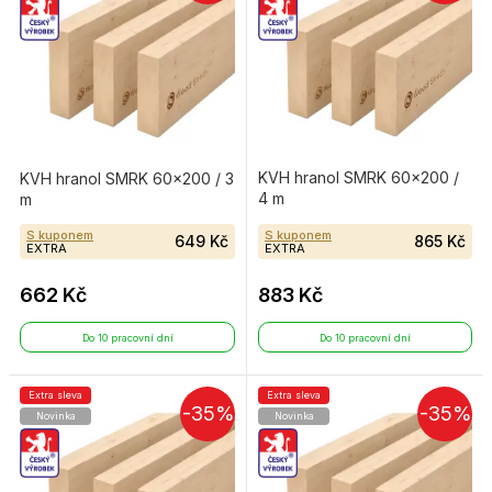
KVH hranol SMRK 60×200 /
KVH hranol SMRK 60×200 / 3
4 m
m
S kuponem
S kuponem
649 Kč
865 Kč
EXTRA
EXTRA
662 Kč
883 Kč
Do 10 pracovní dní
Do 10 pracovní dní
Extra sleva
Extra sleva
-35%
-35%
Novinka
Novinka