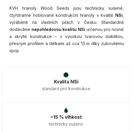
KVH hranoly Wood Seeds jsou technicky sušené,
čtyřstranně hoblované konstrukční hranoly v kvalitě
NSi
,
vyráběné na vlastních pilách v Česku. Standardně
dodáváme
nepohledovou kvalitu NSi
určenou pro nosné
a skryté konstrukce – s vysokou tvarovou stabilitou,
přesným profilem a délkami až cca 13 m díky zubovitému
spoji.
Kvalita NSi
standard pro konstrukce
~15 % vlhkost
technicky sušeno