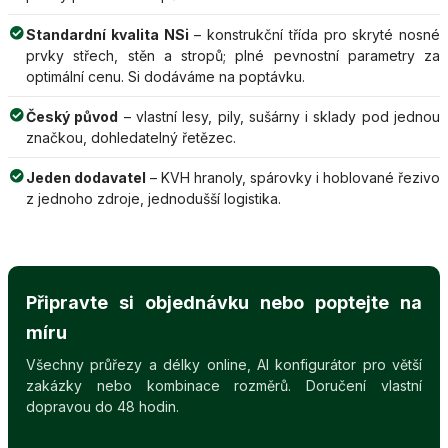
Standardní kvalita NSi
– konstrukční třída pro skryté nosné
prvky střech, stěn a stropů; plné pevnostní parametry za
optimální cenu. Si dodáváme na poptávku.
Český původ
– vlastní lesy, pily, sušárny i sklady pod jednou
značkou, dohledatelný řetězec.
Jeden dodavatel
– KVH hranoly, spárovky i hoblované řezivo
z jednoho zdroje, jednodušší logistika.
Připravte si objednávku nebo poptejte na
míru
Všechny průřezy a délky online, AI konfigurátor pro větší
zakázky nebo kombinace rozměrů. Doručení vlastní
dopravou do 48 hodin.