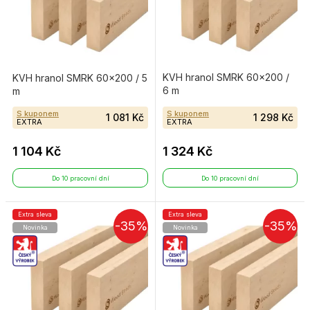
KVH hranol SMRK 60×200 /
KVH hranol SMRK 60×200 / 5
6 m
m
S kuponem
S kuponem
1 081 Kč
1 298 Kč
EXTRA
EXTRA
1 104 Kč
1 324 Kč
Do 10 pracovní dní
Do 10 pracovní dní
Extra sleva
Extra sleva
-35%
-35%
Novinka
Novinka