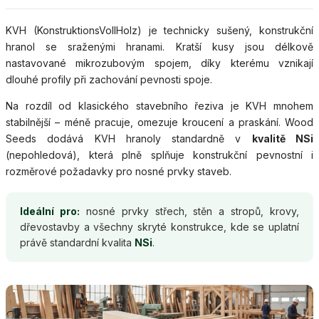
KVH (KonstruktionsVollHolz) je technicky sušený, konstrukční
hranol se sraženými hranami. Kratší kusy jsou délkově
nastavované mikrozubovým spojem, díky kterému vznikají
dlouhé profily při zachování pevnosti spoje.
Na rozdíl od klasického stavebního řeziva je KVH mnohem
stabilnější – méně pracuje, omezuje kroucení a praskání. Wood
Seeds dodává KVH hranoly standardně v
kvalitě NSi
(nepohledová), která plně splňuje konstrukční pevnostní i
rozměrové požadavky pro nosné prvky staveb.
Ideální pro:
nosné prvky střech, stěn a stropů, krovy,
dřevostavby a všechny skryté konstrukce, kde se uplatní
právě standardní kvalita
NSi
.