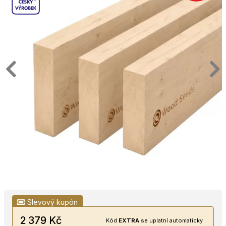
Slevový kupón
2 379 Kč
Kód
EXTRA
se uplatní automaticky