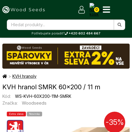
0
Potřebujete poradit?
+420 602 484 667
>
KVH hranoly
KVH hranol SMRK 60×200 / 11 m
Kód:
WS-KVH-60X200-11M-SMRK
Woodseeds
Značka:
Extra sleva
Novinka
-35%