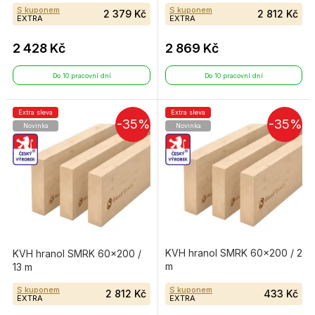
S kuponem
S kuponem
2 379 Kč
2 812 Kč
EXTRA
EXTRA
2 428 Kč
2 869 Kč
Do 10 pracovní dní
Do 10 pracovní dní
Extra sleva
Extra sleva
-35%
-35%
Novinka
Novinka
KVH hranol SMRK 60×200 / 2
KVH hranol SMRK 60×200 /
m
13 m
S kuponem
S kuponem
2 812 Kč
433 Kč
EXTRA
EXTRA