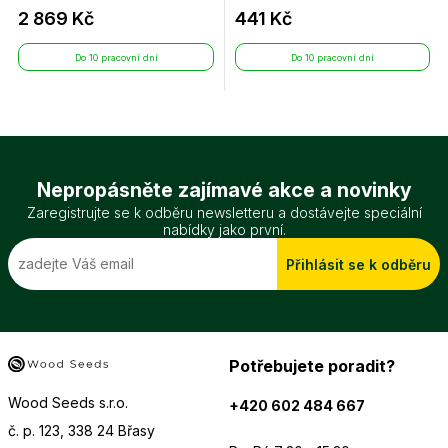
2 869 Kč
441 Kč
Do 10 pracovní dní
Do 10 pracovní dní
Nepropásněte zajímavé akce a novinky
Zaregistrujte se k odběru newsletteru a dostávejte speciální
nabídky jako první.
Přihlásit se k odběru
Potřebujete poradit?
Wood Seeds s.r.o.
+420 602 484 667
č. p. 123, 338 24 Břasy