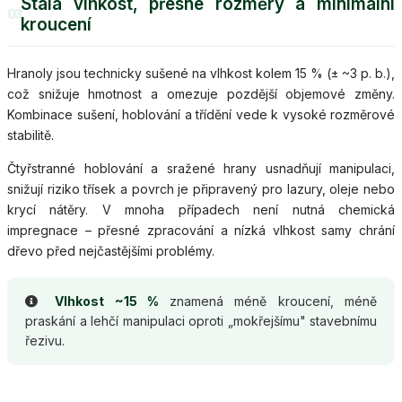
Stálá vlhkost, přesné rozměry a minimální
03
kroucení
Hranoly jsou technicky sušené na vlhkost kolem 15 % (± ~3 p. b.),
což snižuje hmotnost a omezuje pozdější objemové změny.
Kombinace sušení, hoblování a třídění vede k vysoké rozměrové
stabilitě.
Čtyřstranné hoblování a sražené hrany usnadňují manipulaci,
snižují riziko třísek a povrch je připravený pro lazury, oleje nebo
krycí nátěry. V mnoha případech není nutná chemická
impregnace – přesné zpracování a nízká vlhkost samy chrání
dřevo před nejčastějšími problémy.
Vlhkost ~15 %
znamená méně kroucení, méně
praskání a lehčí manipulaci oproti „mokřejšímu" stavebnímu
řezivu.