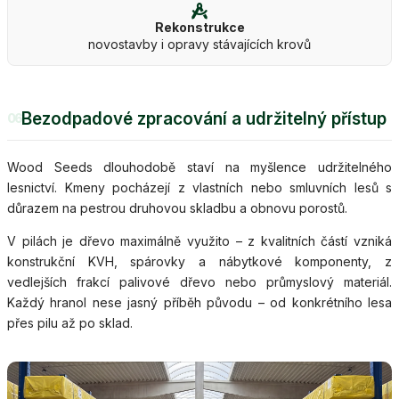
Rekonstrukce
novostavby i opravy stávajících krovů
Bezodpadové zpracování a udržitelný přístup
06
Wood Seeds dlouhodobě staví na myšlence udržitelného
lesnictví. Kmeny pocházejí z vlastních nebo smluvních lesů s
důrazem na pestrou druhovou skladbu a obnovu porostů.
V pilách je dřevo maximálně využito – z kvalitních částí vzniká
konstrukční KVH, spárovky a nábytkové komponenty, z
vedlejších frakcí palivové dřevo nebo průmyslový materiál.
Každý hranol nese jasný příběh původu – od konkrétního lesa
přes pilu až po sklad.