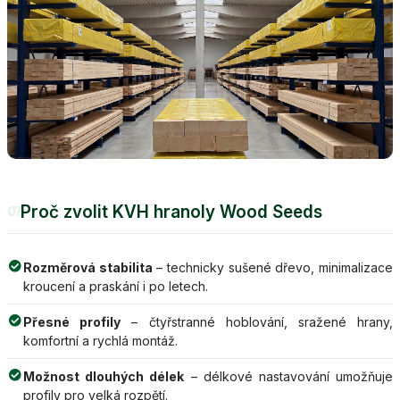
Proč zvolit KVH hranoly Wood Seeds
07
Rozměrová stabilita
– technicky sušené dřevo, minimalizace
kroucení a praskání i po letech.
Přesné profily
– čtyřstranné hoblování, sražené hrany,
komfortní a rychlá montáž.
Možnost dlouhých délek
– délkové nastavování umožňuje
profily pro velká rozpětí.