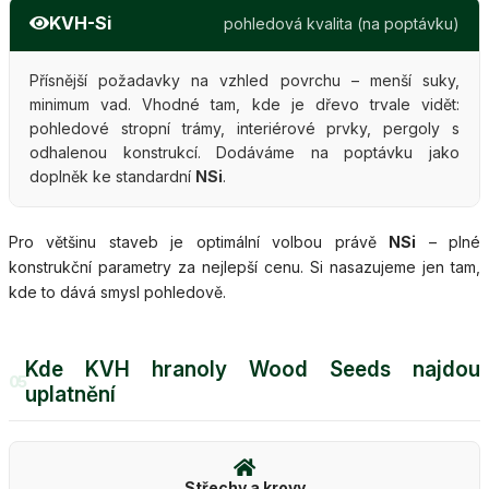
KVH-Si
pohledová kvalita (na poptávku)
Přísnější požadavky na vzhled povrchu – menší suky,
minimum vad. Vhodné tam, kde je dřevo trvale vidět:
pohledové stropní trámy, interiérové prvky, pergoly s
odhalenou konstrukcí. Dodáváme na poptávku jako
doplněk ke standardní
NSi
.
Pro většinu staveb je optimální volbou právě
NSi
– plné
konstrukční parametry za nejlepší cenu. Si nasazujeme jen tam,
kde to dává smysl pohledově.
Kde KVH hranoly Wood Seeds najdou
05
uplatnění
Střechy a krovy