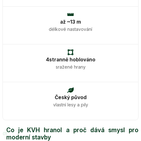
až ~13 m
délkové nastavování
4stranně hoblováno
sražené hrany
Český původ
vlastní lesy a pily
Co je KVH hranol a proč dává smysl pro
01
moderní stavby