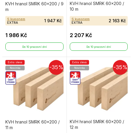
KVH hranol SMRK 60×200 /
KVH hranol SMRK 60×200 / 9
10 m
m
S kuponem
S kuponem
1 947 Kč
2 163 Kč
EXTRA
EXTRA
1 986 Kč
2 207 Kč
Do 10 pracovní dní
Do 10 pracovní dní
Extra sleva
Extra sleva
-35%
-35%
Novinka
Novinka
KVH hranol SMRK 60×200 /
KVH hranol SMRK 60×200 /
12 m
11 m