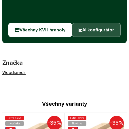
Všechny KVH hranoly
AI konfigurátor
Značka
Woodseeds
Všechny varianty
Extra sleva
Extra sleva
-35%
-35%
Novinka
Novinka