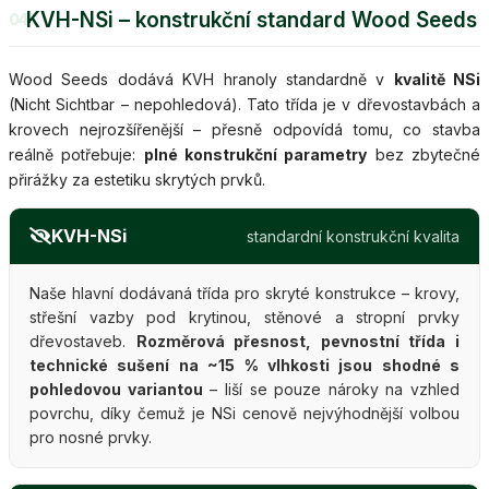
KVH-NSi – konstrukční standard Wood Seeds
04
Wood Seeds dodává KVH hranoly standardně v
kvalitě NSi
(Nicht Sichtbar – nepohledová). Tato třída je v dřevostavbách a
krovech nejrozšířenější – přesně odpovídá tomu, co stavba
reálně potřebuje:
plné konstrukční parametry
bez zbytečné
přirážky za estetiku skrytých prvků.
KVH-NSi
standardní konstrukční kvalita
Naše hlavní dodávaná třída pro skryté konstrukce – krovy,
střešní vazby pod krytinou, stěnové a stropní prvky
dřevostaveb.
Rozměrová přesnost, pevnostní třída i
technické sušení na ~15 % vlhkosti jsou shodné s
pohledovou variantou
– liší se pouze nároky na vzhled
povrchu, díky čemuž je NSi cenově nejvýhodnější volbou
pro nosné prvky.