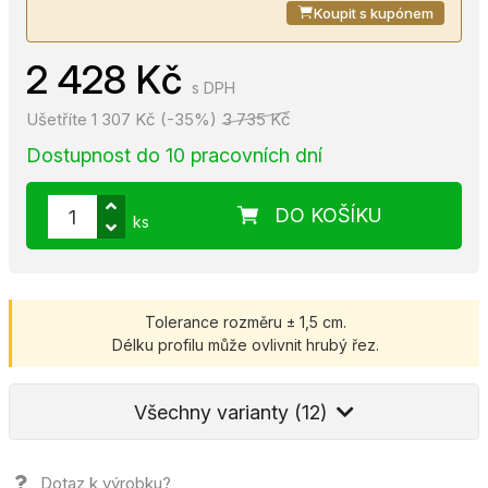
Koupit s kupónem
2 428 Kč
s DPH
Ušetříte 1 307 Kč (-35%)
3 735 Kč
Dostupnost do 10 pracovních dní
DO KOŠÍKU
ks
Tolerance rozměru ± 1,5 cm.
Délku profilu může ovlivnit hrubý řez.
Všechny varianty (12)
Dotaz k výrobku?