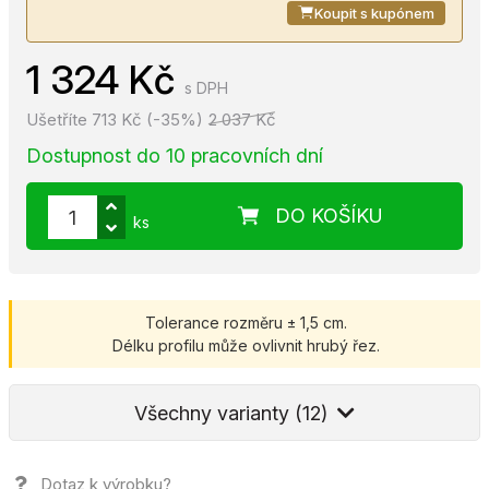
Koupit s kupónem
1 324 Kč
s DPH
Ušetříte 713 Kč (-35%)
2 037 Kč
Dostupnost do 10 pracovních dní
DO KOŠÍKU
ks
Tolerance rozměru ± 1,5 cm.
Délku profilu může ovlivnit hrubý řez.
Všechny varianty (12)
Dotaz k výrobku?