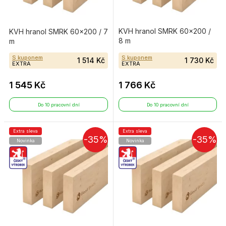
KVH hranol SMRK 60×200 /
KVH hranol SMRK 60×200 / 7
8 m
m
S kuponem
S kuponem
1 514 Kč
1 730 Kč
EXTRA
EXTRA
1 545 Kč
1 766 Kč
Do 10 pracovní dní
Do 10 pracovní dní
Extra sleva
Extra sleva
-35%
-35%
Novinka
Novinka