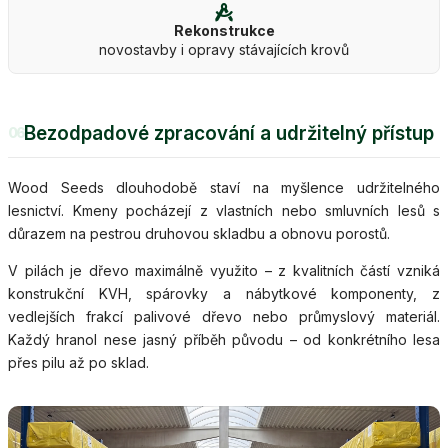
Rekonstrukce
novostavby i opravy stávajících krovů
Bezodpadové zpracování a udržitelný přístup
06
Wood Seeds dlouhodobě staví na myšlence udržitelného
lesnictví. Kmeny pocházejí z vlastních nebo smluvních lesů s
důrazem na pestrou druhovou skladbu a obnovu porostů.
V pilách je dřevo maximálně využito – z kvalitních částí vzniká
konstrukční KVH, spárovky a nábytkové komponenty, z
vedlejších frakcí palivové dřevo nebo průmyslový materiál.
Každý hranol nese jasný příběh původu – od konkrétního lesa
přes pilu až po sklad.