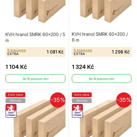
KVH hranol SMRK 60×200 /
KVH hranol SMRK 60×200 / 5
6 m
m
S kuponem
S kuponem
1 081 Kč
1 298 Kč
EXTRA
EXTRA
1 104 Kč
1 324 Kč
Do 10 pracovní dní
Do 10 pracovní dní
Extra sleva
Extra sleva
-35%
-35%
Novinka
Novinka