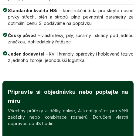
Standardní kvalita NSi
– konstrukční třída pro skryté nosné
prvky střech, stěn a stropů; plné pevnostní parametry za
optimální cenu. Si dodáváme na poptávku.
Český původ
– vlastní lesy, pily, sušárny i sklady pod jednou
značkou, dohledatelný řetězec.
Jeden dodavatel
– KVH hranoly, spárovky i hoblované řezivo
z jednoho zdroje, jednodušší logistika.
Připravte si objednávku nebo poptejte na
míru
Všechny průřezy a délky online, AI konfigurátor pro větší
zakázky nebo kombinace rozměrů. Doručení vlastní
dopravou do 48 hodin.