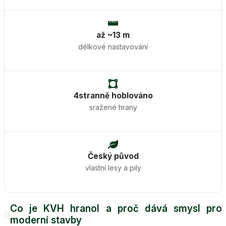
až ~13 m
délkové nastavování
4stranně hoblováno
sražené hrany
Český původ
vlastní lesy a pily
Co je KVH hranol a proč dává smysl pro
01
moderní stavby