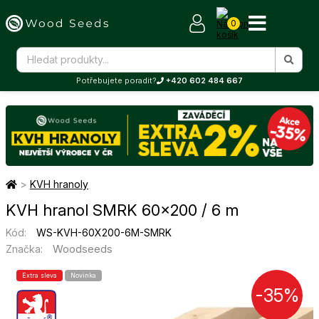
0
Potřebujete poradit?
+420 602 484 667
>
KVH hranoly
KVH hranol SMRK 60×200 / 6 m
Kód:
WS-KVH-60X200-6M-SMRK
Woodseeds
Značka:
Extra sleva
Novinka
-35%