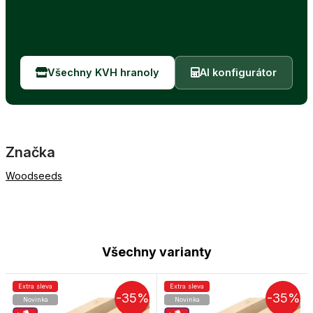
Všechny KVH hranoly
AI konfigurátor
Značka
Woodseeds
Všechny varianty
Extra sleva
Extra sleva
-35%
-35%
Novinka
Novinka