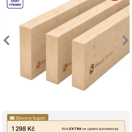
Slevový kupón
1 298 Kč
Kód
EXTRA
se uplatní automaticky