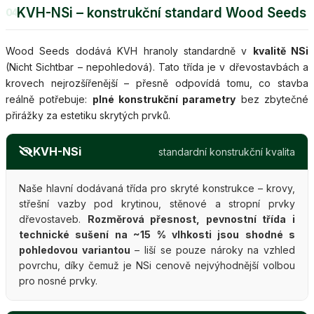
KVH-NSi – konstrukční standard Wood Seeds
04
Wood Seeds dodává KVH hranoly standardně v
kvalitě NSi
(Nicht Sichtbar – nepohledová). Tato třída je v dřevostavbách a
krovech nejrozšířenější – přesně odpovídá tomu, co stavba
reálně potřebuje:
plné konstrukční parametry
bez zbytečné
přirážky za estetiku skrytých prvků.
KVH-NSi
standardní konstrukční kvalita
Naše hlavní dodávaná třída pro skryté konstrukce – krovy,
střešní vazby pod krytinou, stěnové a stropní prvky
dřevostaveb.
Rozměrová přesnost, pevnostní třída i
technické sušení na ~15 % vlhkosti jsou shodné s
pohledovou variantou
– liší se pouze nároky na vzhled
povrchu, díky čemuž je NSi cenově nejvýhodnější volbou
pro nosné prvky.