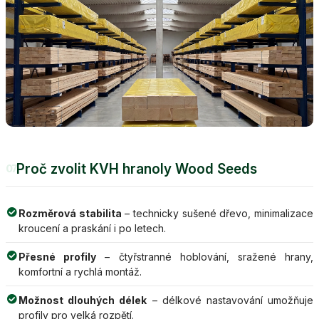
Proč zvolit KVH hranoly Wood Seeds
07
Rozměrová stabilita
– technicky sušené dřevo, minimalizace
kroucení a praskání i po letech.
Přesné profily
– čtyřstranné hoblování, sražené hrany,
komfortní a rychlá montáž.
Možnost dlouhých délek
– délkové nastavování umožňuje
profily pro velká rozpětí.