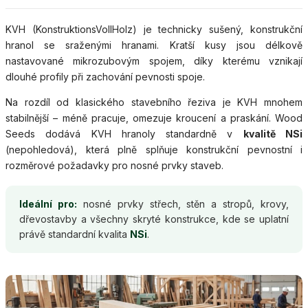
KVH (KonstruktionsVollHolz) je technicky sušený, konstrukční
hranol se sraženými hranami. Kratší kusy jsou délkově
nastavované mikrozubovým spojem, díky kterému vznikají
dlouhé profily při zachování pevnosti spoje.
Na rozdíl od klasického stavebního řeziva je KVH mnohem
stabilnější – méně pracuje, omezuje kroucení a praskání. Wood
Seeds dodává KVH hranoly standardně v
kvalitě NSi
(nepohledová), která plně splňuje konstrukční pevnostní i
rozměrové požadavky pro nosné prvky staveb.
Ideální pro:
nosné prvky střech, stěn a stropů, krovy,
dřevostavby a všechny skryté konstrukce, kde se uplatní
právě standardní kvalita
NSi
.