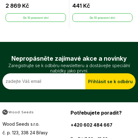
2 869 Kč
441 Kč
Do 10 pracovní dní
Do 10 pracovní dní
Nepropásněte zajímavé akce a novinky
Zaregistrujte se k odběru newsletteru a dostávejte speciální
nabídky jako první.
Přihlásit se k odběru
Potřebujete poradit?
Wood Seeds s.r.o.
+420 602 484 667
č. p. 123, 338 24 Břasy