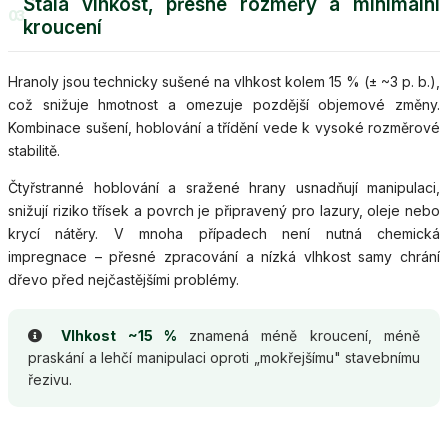
Stálá vlhkost, přesné rozměry a minimální
03
kroucení
Hranoly jsou technicky sušené na vlhkost kolem 15 % (± ~3 p. b.),
což snižuje hmotnost a omezuje pozdější objemové změny.
Kombinace sušení, hoblování a třídění vede k vysoké rozměrové
stabilitě.
Čtyřstranné hoblování a sražené hrany usnadňují manipulaci,
snižují riziko třísek a povrch je připravený pro lazury, oleje nebo
krycí nátěry. V mnoha případech není nutná chemická
impregnace – přesné zpracování a nízká vlhkost samy chrání
dřevo před nejčastějšími problémy.
Vlhkost ~15 %
znamená méně kroucení, méně
praskání a lehčí manipulaci oproti „mokřejšímu" stavebnímu
řezivu.