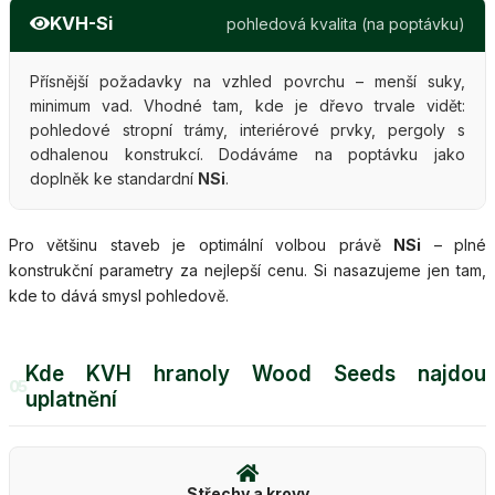
KVH-Si
pohledová kvalita (na poptávku)
Přísnější požadavky na vzhled povrchu – menší suky,
minimum vad. Vhodné tam, kde je dřevo trvale vidět:
pohledové stropní trámy, interiérové prvky, pergoly s
odhalenou konstrukcí. Dodáváme na poptávku jako
doplněk ke standardní
NSi
.
Pro většinu staveb je optimální volbou právě
NSi
– plné
konstrukční parametry za nejlepší cenu. Si nasazujeme jen tam,
kde to dává smysl pohledově.
Kde KVH hranoly Wood Seeds najdou
05
uplatnění
Střechy a krovy