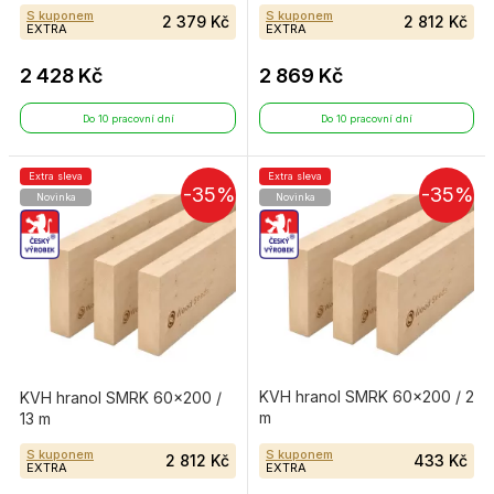
S kuponem
S kuponem
2 379 Kč
2 812 Kč
EXTRA
EXTRA
2 428 Kč
2 869 Kč
Do 10 pracovní dní
Do 10 pracovní dní
Extra sleva
Extra sleva
-35%
-35%
Novinka
Novinka
KVH hranol SMRK 60×200 / 2
KVH hranol SMRK 60×200 /
m
13 m
S kuponem
S kuponem
2 812 Kč
433 Kč
EXTRA
EXTRA