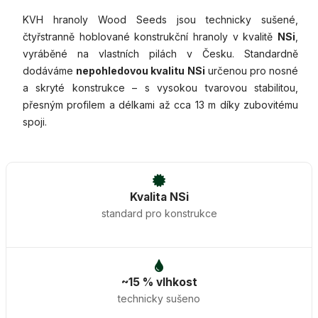
KVH hranoly Wood Seeds jsou technicky sušené,
čtyřstranně hoblované konstrukční hranoly v kvalitě
NSi
,
vyráběné na vlastních pilách v Česku. Standardně
dodáváme
nepohledovou kvalitu NSi
určenou pro nosné
a skryté konstrukce – s vysokou tvarovou stabilitou,
přesným profilem a délkami až cca 13 m díky zubovitému
spoji.
Kvalita NSi
standard pro konstrukce
~15 % vlhkost
technicky sušeno