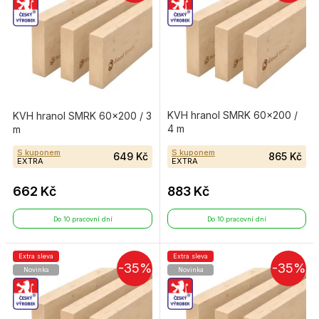
KVH hranol SMRK 60×200 /
KVH hranol SMRK 60×200 / 3
4 m
m
S kuponem
S kuponem
649 Kč
865 Kč
EXTRA
EXTRA
662 Kč
883 Kč
Do 10 pracovní dní
Do 10 pracovní dní
Extra sleva
Extra sleva
-35%
-35%
Novinka
Novinka