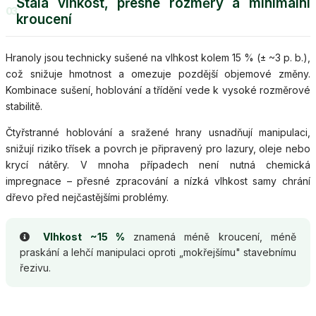
Stálá vlhkost, přesné rozměry a minimální
03
kroucení
Hranoly jsou technicky sušené na vlhkost kolem 15 % (± ~3 p. b.),
což snižuje hmotnost a omezuje pozdější objemové změny.
Kombinace sušení, hoblování a třídění vede k vysoké rozměrové
stabilitě.
Čtyřstranné hoblování a sražené hrany usnadňují manipulaci,
snižují riziko třísek a povrch je připravený pro lazury, oleje nebo
krycí nátěry. V mnoha případech není nutná chemická
impregnace – přesné zpracování a nízká vlhkost samy chrání
dřevo před nejčastějšími problémy.
Vlhkost ~15 %
znamená méně kroucení, méně
praskání a lehčí manipulaci oproti „mokřejšímu" stavebnímu
řezivu.