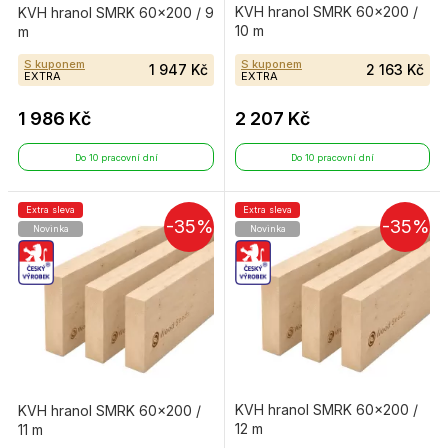
KVH hranol SMRK 60×200 /
KVH hranol SMRK 60×200 / 9
10 m
m
S kuponem
S kuponem
1 947 Kč
2 163 Kč
EXTRA
EXTRA
1 986 Kč
2 207 Kč
Do 10 pracovní dní
Do 10 pracovní dní
Extra sleva
Extra sleva
-35%
-35%
Novinka
Novinka
KVH hranol SMRK 60×200 /
KVH hranol SMRK 60×200 /
12 m
11 m