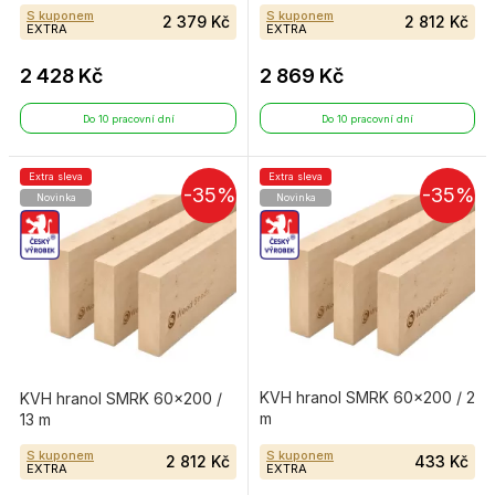
S kuponem
S kuponem
2 379 Kč
2 812 Kč
EXTRA
EXTRA
2 428 Kč
2 869 Kč
Do 10 pracovní dní
Do 10 pracovní dní
Extra sleva
Extra sleva
-35%
-35%
Novinka
Novinka
KVH hranol SMRK 60×200 / 2
KVH hranol SMRK 60×200 /
m
13 m
S kuponem
S kuponem
2 812 Kč
433 Kč
EXTRA
EXTRA