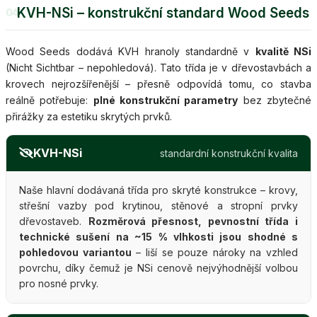
KVH-NSi – konstrukční standard Wood Seeds
04
Wood Seeds dodává KVH hranoly standardně v
kvalitě NSi
(Nicht Sichtbar – nepohledová). Tato třída je v dřevostavbách a
krovech nejrozšířenější – přesně odpovídá tomu, co stavba
reálně potřebuje:
plné konstrukční parametry
bez zbytečné
přirážky za estetiku skrytých prvků.
KVH-NSi
standardní konstrukční kvalita
Naše hlavní dodávaná třída pro skryté konstrukce – krovy,
střešní vazby pod krytinou, stěnové a stropní prvky
dřevostaveb.
Rozměrová přesnost, pevnostní třída i
technické sušení na ~15 % vlhkosti jsou shodné s
pohledovou variantou
– liší se pouze nároky na vzhled
povrchu, díky čemuž je NSi cenově nejvýhodnější volbou
pro nosné prvky.