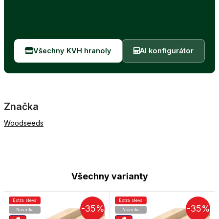
Všechny KVH hranoly
AI konfigurátor
Značka
Woodseeds
Všechny varianty
Extra sleva
Extra sleva
-35%
-35%
Novinka
Novinka