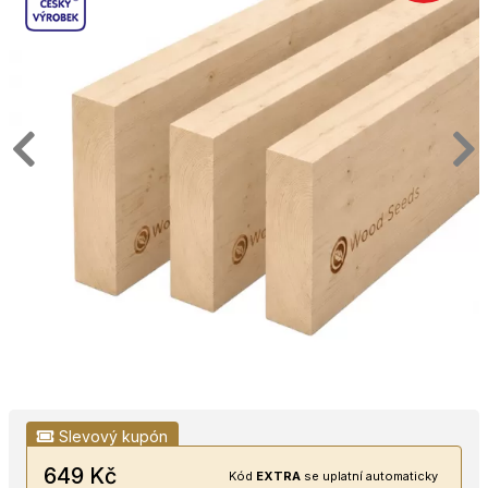
Slevový kupón
649 Kč
Kód
EXTRA
se uplatní automaticky