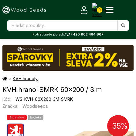
0
Potřebujete poradit?
+420 602 484 667
>
KVH hranoly
KVH hranol SMRK 60×200 / 3 m
Kód:
WS-KVH-60X200-3M-SMRK
Woodseeds
Značka:
Extra sleva
Novinka
-35%