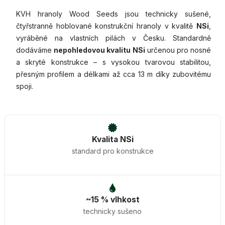
KVH hranoly Wood Seeds jsou technicky sušené,
čtyřstranně hoblované konstrukční hranoly v kvalitě
NSi
,
vyráběné na vlastních pilách v Česku. Standardně
dodáváme
nepohledovou kvalitu NSi
určenou pro nosné
a skryté konstrukce – s vysokou tvarovou stabilitou,
přesným profilem a délkami až cca 13 m díky zubovitému
spoji.
Kvalita NSi
standard pro konstrukce
~15 % vlhkost
technicky sušeno