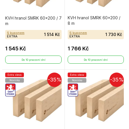
KVH hranol SMRK 60×200 /
KVH hranol SMRK 60×200 / 7
8 m
m
S kuponem
S kuponem
1 514 Kč
1 730 Kč
EXTRA
EXTRA
1 545 Kč
1 766 Kč
Do 10 pracovní dní
Do 10 pracovní dní
Extra sleva
Extra sleva
-35%
-35%
Novinka
Novinka