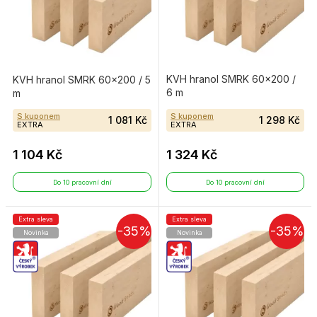
KVH hranol SMRK 60×200 /
KVH hranol SMRK 60×200 / 5
6 m
m
S kuponem
S kuponem
1 081 Kč
1 298 Kč
EXTRA
EXTRA
1 104 Kč
1 324 Kč
Do 10 pracovní dní
Do 10 pracovní dní
Extra sleva
Extra sleva
-35%
-35%
Novinka
Novinka