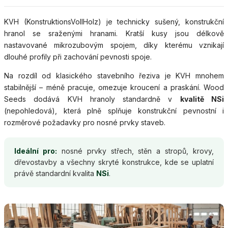
KVH (KonstruktionsVollHolz) je technicky sušený, konstrukční
hranol se sraženými hranami. Kratší kusy jsou délkově
nastavované mikrozubovým spojem, díky kterému vznikají
dlouhé profily při zachování pevnosti spoje.
Na rozdíl od klasického stavebního řeziva je KVH mnohem
stabilnější – méně pracuje, omezuje kroucení a praskání. Wood
Seeds dodává KVH hranoly standardně v
kvalitě NSi
(nepohledová), která plně splňuje konstrukční pevnostní i
rozměrové požadavky pro nosné prvky staveb.
Ideální pro:
nosné prvky střech, stěn a stropů, krovy,
dřevostavby a všechny skryté konstrukce, kde se uplatní
právě standardní kvalita
NSi
.