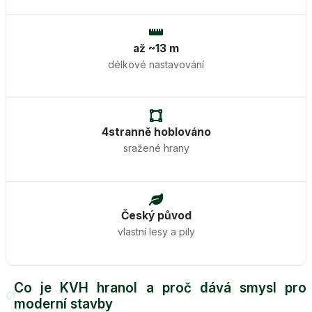
až ~13 m
délkové nastavování
4stranně hoblováno
sražené hrany
Český původ
vlastní lesy a pily
Co je KVH hranol a proč dává smysl pro
01
moderní stavby