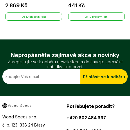
2 869 Kč
441 Kč
Do 10 pracovní dní
Do 10 pracovní dní
Nepropásněte zajímavé akce a novinky
Zaregistrujte se k odběru newsletteru a dostávejte speciální
nabídky jako první.
Přihlásit se k odběru
Potřebujete poradit?
Wood Seeds s.r.o.
+420 602 484 667
č. p. 123, 338 24 Břasy