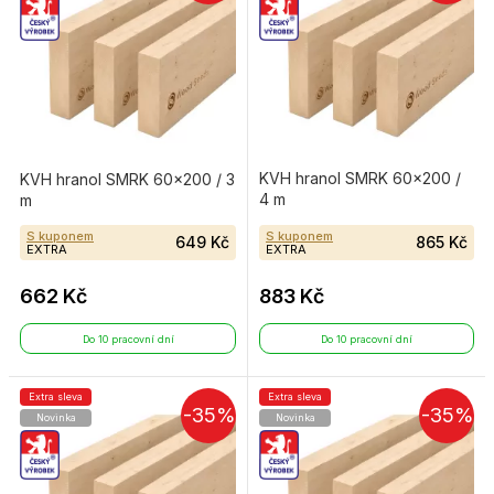
KVH hranol SMRK 60×200 /
KVH hranol SMRK 60×200 / 3
4 m
m
S kuponem
S kuponem
649 Kč
865 Kč
EXTRA
EXTRA
662 Kč
883 Kč
Do 10 pracovní dní
Do 10 pracovní dní
Extra sleva
Extra sleva
-35%
-35%
Novinka
Novinka