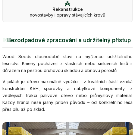
Rekonstrukce
novostavby i opravy stávajících krovů
Bezodpadové zpracování a udržitelný přístup
06
Wood Seeds dlouhodobě staví na myšlence udržitelného
lesnictví. Kmeny pocházejí z vlastních nebo smluvních lesů s
důrazem na pestrou druhovou skladbu a obnovu porostů.
V pilách je dřevo maximálně využito – z kvalitních částí vzniká
konstrukční KVH, spárovky a nábytkové komponenty, z
vedlejších frakcí palivové dřevo nebo průmyslový materiál.
Každý hranol nese jasný příběh původu – od konkrétního lesa
přes pilu až po sklad.