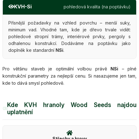
KVH-Si
pohledová kvalita (na poptávku)
Přísnější požadavky na vzhled povrchu – menší suky,
minimum vad. Vhodné tam, kde je dřevo trvale vidět:
pohledové stropní trámy, interiérové prvky, pergoly s
odhalenou konstrukcí. Dodáváme na poptávku jako
doplněk ke standardní
NSi
.
Pro většinu staveb je optimální volbou právě
NSi
– plné
konstrukční parametry za nejlepší cenu. Si nasazujeme jen tam,
kde to dává smysl pohledově.
Kde KVH hranoly Wood Seeds najdou
05
uplatnění
Střechy a krovy