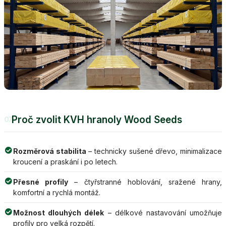
Proč zvolit KVH hranoly Wood Seeds
07
Rozměrová stabilita
– technicky sušené dřevo, minimalizace
kroucení a praskání i po letech.
Přesné profily
– čtyřstranné hoblování, sražené hrany,
komfortní a rychlá montáž.
Možnost dlouhých délek
– délkové nastavování umožňuje
profily pro velká rozpětí.