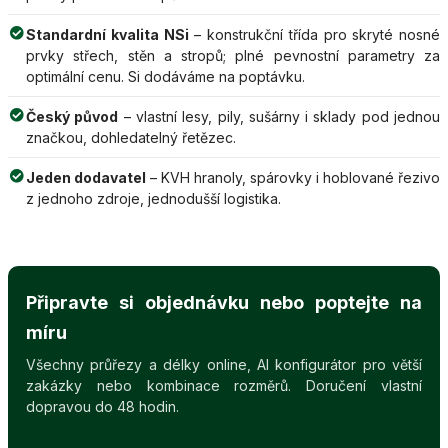
Standardní kvalita NSi
– konstrukční třída pro skryté nosné
prvky střech, stěn a stropů; plné pevnostní parametry za
optimální cenu. Si dodáváme na poptávku.
Český původ
– vlastní lesy, pily, sušárny i sklady pod jednou
značkou, dohledatelný řetězec.
Jeden dodavatel
– KVH hranoly, spárovky i hoblované řezivo
z jednoho zdroje, jednodušší logistika.
Připravte si objednávku nebo poptejte na
míru
Všechny průřezy a délky online, AI konfigurátor pro větší
zakázky nebo kombinace rozměrů. Doručení vlastní
dopravou do 48 hodin.