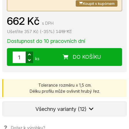
Koupit s kupónem
662 Kč
s DPH
Ušetříte 357 Kč (-35%)
1 019 Kč
Dostupnost do 10 pracovních dní
DO KOŠÍKU
ks
Tolerance rozměru ± 1,5 cm.
Délku profilu může ovlivnit hrubý řez.
Všechny varianty (12)
Dotaz k výrobku?