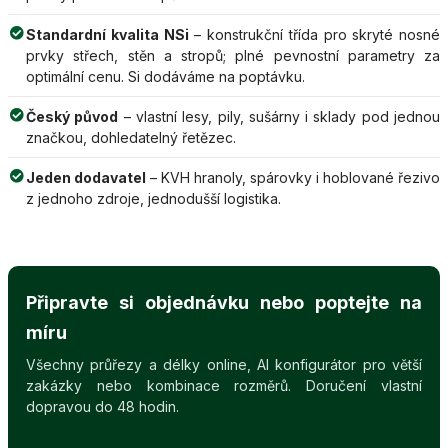
Standardní kvalita NSi
– konstrukční třída pro skryté nosné
prvky střech, stěn a stropů; plné pevnostní parametry za
optimální cenu. Si dodáváme na poptávku.
Český původ
– vlastní lesy, pily, sušárny i sklady pod jednou
značkou, dohledatelný řetězec.
Jeden dodavatel
– KVH hranoly, spárovky i hoblované řezivo
z jednoho zdroje, jednodušší logistika.
Připravte si objednávku nebo poptejte na
míru
Všechny průřezy a délky online, AI konfigurátor pro větší
zakázky nebo kombinace rozměrů. Doručení vlastní
dopravou do 48 hodin.