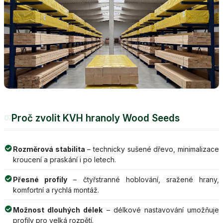
Proč zvolit KVH hranoly Wood Seeds
07
Rozměrová stabilita
– technicky sušené dřevo, minimalizace
kroucení a praskání i po letech.
Přesné profily
– čtyřstranné hoblování, sražené hrany,
komfortní a rychlá montáž.
Možnost dlouhých délek
– délkové nastavování umožňuje
profily pro velká rozpětí.