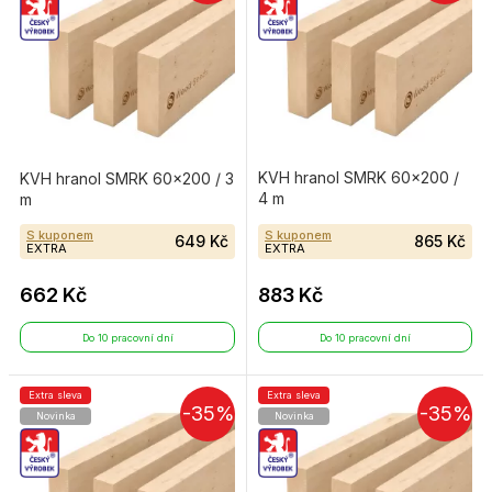
KVH hranol SMRK 60×200 /
KVH hranol SMRK 60×200 / 3
4 m
m
S kuponem
S kuponem
649 Kč
865 Kč
EXTRA
EXTRA
662 Kč
883 Kč
Do 10 pracovní dní
Do 10 pracovní dní
Extra sleva
Extra sleva
-35%
-35%
Novinka
Novinka