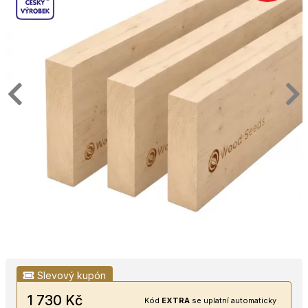
Slevový kupón
1 730 Kč
Kód
EXTRA
se uplatní automaticky