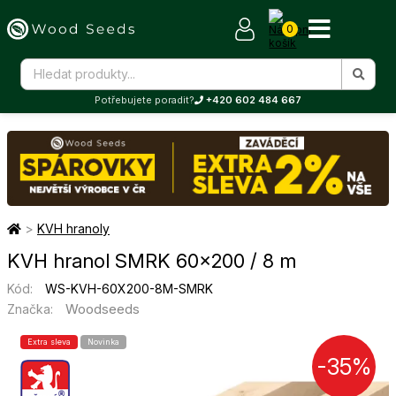
0
Potřebujete poradit?
+420 602 484 667
>
KVH hranoly
KVH hranol SMRK 60×200 / 8 m
Kód:
WS-KVH-60X200-8M-SMRK
Woodseeds
Značka:
Extra sleva
Novinka
-35%