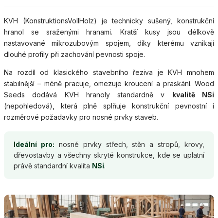
KVH (KonstruktionsVollHolz) je technicky sušený, konstrukční
hranol se sraženými hranami. Kratší kusy jsou délkově
nastavované mikrozubovým spojem, díky kterému vznikají
dlouhé profily při zachování pevnosti spoje.
Na rozdíl od klasického stavebního řeziva je KVH mnohem
stabilnější – méně pracuje, omezuje kroucení a praskání. Wood
Seeds dodává KVH hranoly standardně v
kvalitě NSi
(nepohledová), která plně splňuje konstrukční pevnostní i
rozměrové požadavky pro nosné prvky staveb.
Ideální pro:
nosné prvky střech, stěn a stropů, krovy,
dřevostavby a všechny skryté konstrukce, kde se uplatní
právě standardní kvalita
NSi
.