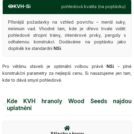
KVH-Si
pohledová kvalita (na poptávku)
Přísnější požadavky na vzhled povrchu – menší suky,
minimum vad. Vhodné tam, kde je dřevo trvale vidět:
pohledové stropní trámy, interiérové prvky, pergoly s
odhalenou konstrukcí. Dodáváme na poptávku jako
doplněk ke standardní
NSi
.
Pro většinu staveb je optimální volbou právě
NSi
– plné
konstrukční parametry za nejlepší cenu. Si nasazujeme jen tam,
kde to dává smysl pohledově.
Kde KVH hranoly Wood Seeds najdou
05
uplatnění
Střechy a krovy