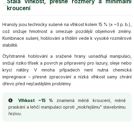
Stálá vlhkost, přesné rozměry a minimální
03
kroucení
Hranoly jsou technicky sušené na vlhkost kolem 15 % (± ~3 p. b.),
což snižuje hmotnost a omezuje pozdější objemové změny.
Kombinace sušení, hoblování a třídění vede k vysoké rozměrové
stabilitě.
Čtyřstranné hoblování a sražené hrany usnadňují manipulaci,
snižují riziko třísek a povrch je připravený pro lazury, oleje nebo
krycí nátěry. V mnoha případech není nutná chemická
impregnace – přesné zpracování a nízká vlhkost samy chrání
dřevo před nejčastějšími problémy.
Vlhkost ~15 %
znamená méně kroucení, méně
praskání a lehčí manipulaci oproti „mokřejšímu" stavebnímu
řezivu.