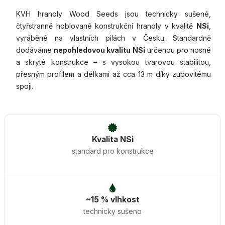
KVH hranoly Wood Seeds jsou technicky sušené,
čtyřstranně hoblované konstrukční hranoly v kvalitě
NSi
,
vyráběné na vlastních pilách v Česku. Standardně
dodáváme
nepohledovou kvalitu NSi
určenou pro nosné
a skryté konstrukce – s vysokou tvarovou stabilitou,
přesným profilem a délkami až cca 13 m díky zubovitému
spoji.
Kvalita NSi
standard pro konstrukce
~15 % vlhkost
technicky sušeno