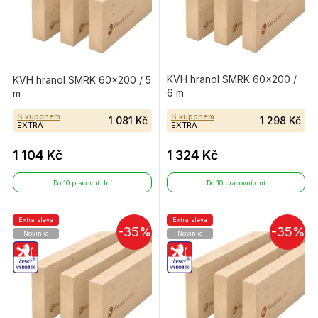
KVH hranol SMRK 60×200 /
KVH hranol SMRK 60×200 / 5
6 m
m
S kuponem
S kuponem
1 081 Kč
1 298 Kč
EXTRA
EXTRA
1 104 Kč
1 324 Kč
Do 10 pracovní dní
Do 10 pracovní dní
Extra sleva
Extra sleva
-35%
-35%
Novinka
Novinka