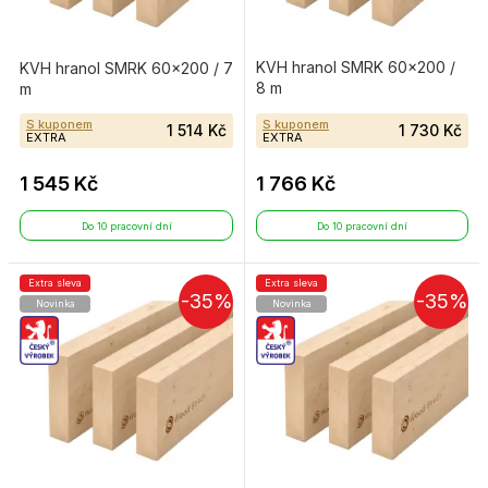
KVH hranol SMRK 60×200 /
KVH hranol SMRK 60×200 / 7
8 m
m
S kuponem
S kuponem
1 514 Kč
1 730 Kč
EXTRA
EXTRA
1 545 Kč
1 766 Kč
Do 10 pracovní dní
Do 10 pracovní dní
Extra sleva
Extra sleva
-35%
-35%
Novinka
Novinka