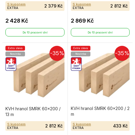
S kuponem
S kuponem
2 379 Kč
2 812 Kč
EXTRA
EXTRA
2 428 Kč
2 869 Kč
Do 10 pracovní dní
Do 10 pracovní dní
Extra sleva
Extra sleva
-35%
-35%
Novinka
Novinka
KVH hranol SMRK 60×200 / 2
KVH hranol SMRK 60×200 /
m
13 m
S kuponem
S kuponem
2 812 Kč
433 Kč
EXTRA
EXTRA