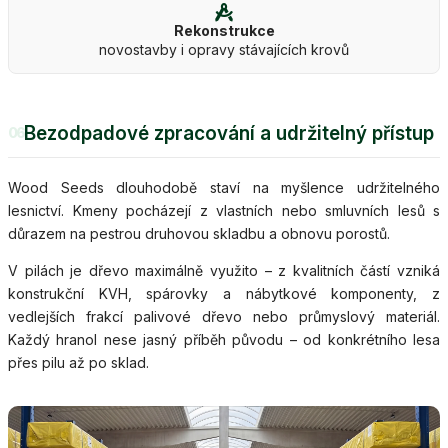
Rekonstrukce
novostavby i opravy stávajících krovů
Bezodpadové zpracování a udržitelný přístup
06
Wood Seeds dlouhodobě staví na myšlence udržitelného
lesnictví. Kmeny pocházejí z vlastních nebo smluvních lesů s
důrazem na pestrou druhovou skladbu a obnovu porostů.
V pilách je dřevo maximálně využito – z kvalitních částí vzniká
konstrukční KVH, spárovky a nábytkové komponenty, z
vedlejších frakcí palivové dřevo nebo průmyslový materiál.
Každý hranol nese jasný příběh původu – od konkrétního lesa
přes pilu až po sklad.