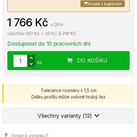
Koupit s kupónem
1 766 Kč
s DPH
Ušetříte 951 Kč (-35%)
2 716 Kč
Dostupnost do 10 pracovních dní
DO KOŠÍKU
ks
Tolerance rozměru ± 1,5 cm.
Délku profilu může ovlivnit hrubý řez.
Všechny varianty (12)
Dotaz k výrobku?