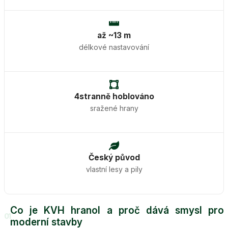
až ~13 m
délkové nastavování
4stranně hoblováno
sražené hrany
Český původ
vlastní lesy a pily
Co je KVH hranol a proč dává smysl pro
01
moderní stavby