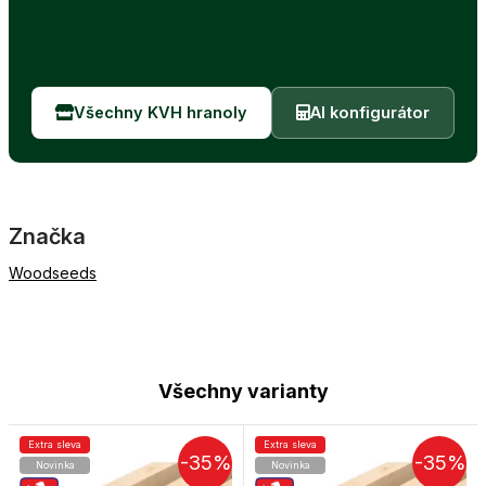
Všechny KVH hranoly
AI konfigurátor
Značka
Woodseeds
Všechny varianty
Extra sleva
Extra sleva
-35%
-35%
Novinka
Novinka