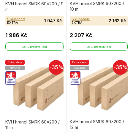
KVH hranol SMRK 60×200 /
KVH hranol SMRK 60×200 / 9
10 m
m
S kuponem
S kuponem
1 947 Kč
2 163 Kč
EXTRA
EXTRA
1 986 Kč
2 207 Kč
Do 10 pracovní dní
Do 10 pracovní dní
Extra sleva
Extra sleva
-35%
-35%
Novinka
Novinka
KVH hranol SMRK 60×200 /
KVH hranol SMRK 60×200 /
12 m
11 m