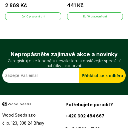
2 869 Kč
441 Kč
Do 10 pracovní dní
Do 10 pracovní dní
Nepropásněte zajímavé akce a novinky
Zaregistrujte se k odběru newsletteru a dostávejte speciální
nabídky jako první.
Přihlásit se k odběru
Potřebujete poradit?
Wood Seeds s.r.o.
+420 602 484 667
č. p. 123, 338 24 Břasy