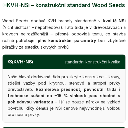
KVH-NSi – konstrukční standard Wood Seeds
04
Wood Seeds dodává KVH hranoly standardně v
kvalitě NSi
(Nicht Sichtbar – nepohledová). Tato třída je v dřevostavbách a
krovech nejrozšířenější – přesně odpovídá tomu, co stavba
reálně potřebuje:
plné konstrukční parametry
bez zbytečné
přirážky za estetiku skrytých prvků.
KVH-NSi
standardní konstrukční kvalita
Naše hlavní dodávaná třída pro skryté konstrukce – krovy,
střešní vazby pod krytinou, stěnové a stropní prvky
dřevostaveb.
Rozměrová přesnost, pevnostní třída i
technické sušení na ~15 % vlhkosti jsou shodné s
pohledovou variantou
– liší se pouze nároky na vzhled
povrchu, díky čemuž je NSi cenově nejvýhodnější volbou
pro nosné prvky.